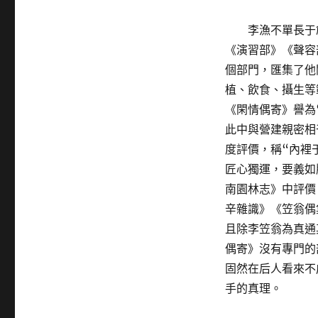
李漁不單長于
《演習部》《聲容
個部門，匯集了他
植、飲食、攝生等
《閑情偶寄》譽為
此中與營建親密相
度評價，稱“內裡
匠心獨運，要義如
南園林志》中評價
辛雜識》《笠翁偶
且除李笠翁為真通
偶寄》沒有專門的
固然在后人看來不
手的真理。