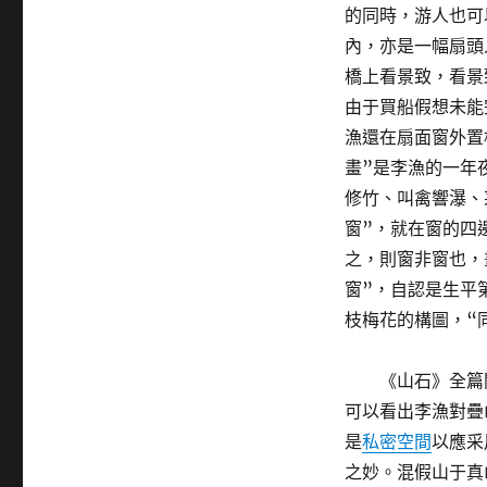
的同時，游人也可
內，亦是一幅扇頭
橋上看景致，看景
由于買船假想未能
漁還在扇面窗外置
畫”是李漁的一年
修竹、叫禽響瀑、
窗”，就在窗的四
之，則窗非窗也，
窗”，自認是生平
枝梅花的構圖，“
《山石》全篇
可以看出李漁對疊
是
私密空間
以應采
之妙。混假山于真