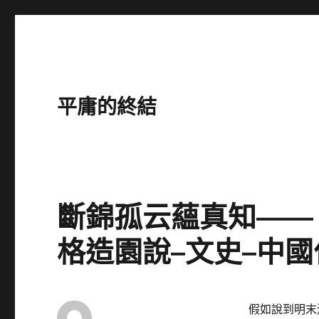
平庸的終結
斷錦孤云蘊真知——
格造園說–文史–中
假如說到明末