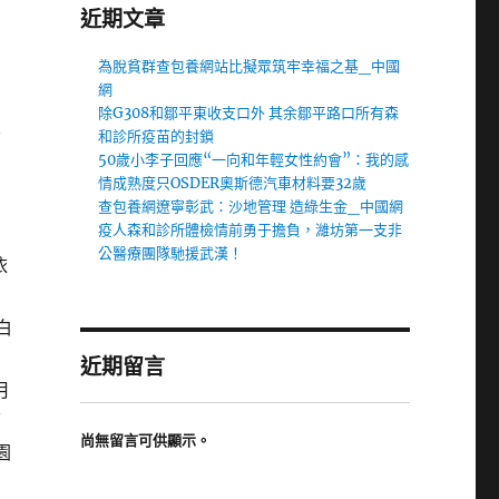
近期文章
、
為脫貧群查包養網站比擬眾筑牢幸福之基_中國
網
除G308和鄒平東收支口外 其余鄒平路口所有森
和診所疫苗的封鎖
蘭
50歲小李子回應“一向和年輕女性約會”：我的感
情成熟度只OSDER奧斯德汽車材料要32歲
查包養網遼寧彰武：沙地管理 造綠生金_中國網
疫人森和診所體檢情前勇于擔負，濰坊第一支非
公醫療團隊馳援武漢！
依
白
近期留言
月
面
尚無留言可供顯示。
園