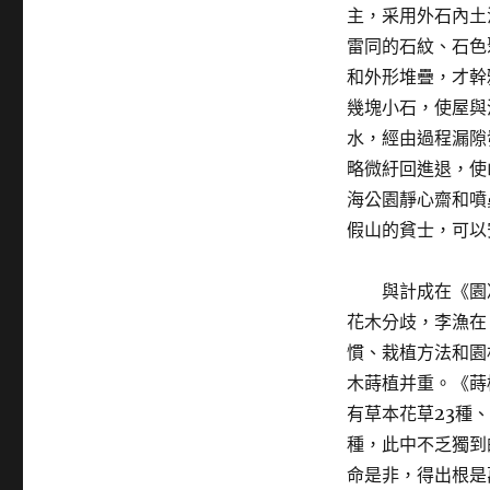
主，采用外石內土
雷同的石紋、石色
和外形堆疊，才幹
幾塊小石，使屋與
水，經由過程漏隙
略微紆回進退，使
海公園靜心齋和噴
假山的貧士，可以
與計成在《園
花木分歧，李漁在
慣、栽植方法和園
木蒔植并重。《蒔
有草本花草23種
種，此中不乏獨到
命是非，得出根是