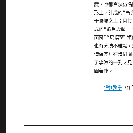
變，也都否決仿名
形上，計成的“高
于峻坡之上；因其
成的“窗戶虛鄰，
面窗”“尺幅窗”
也有分歧不雅點，
情偶寄》在造園闡
了李漁的一孔之見
園著作。
1對1教學
（作