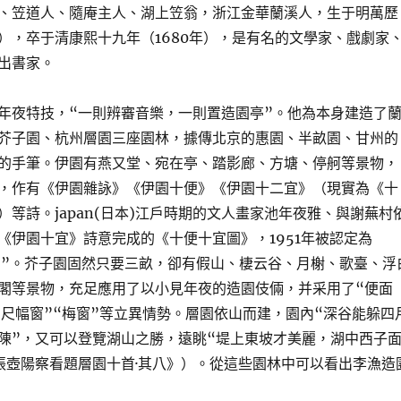
、笠道人、隨庵主人、湖上笠翁，浙江金華蘭溪人，生于明萬歷
年），卒于清康熙十九年（1680年），是有名的文學家、戲劇家
出書家。
年夜特技，“一則辨審音樂，一則置造園亭”。他為本身建造了
芥子園、杭州層園三座園林，據傳北京的惠園、半畝園、甘州的
的手筆。伊園有燕又堂、宛在亭、踏影廊、方塘、停舸等景物，
，作有《伊園雜詠》《伊園十便》《伊園十二宜》（現實為《十
）等詩。japan(日本)江戶時期的文人畫家池年夜雅、與謝蕪村
《伊園十宜》詩意完成的《十便十宜圖》，1951年被認定為
“國寶”。芥子園固然只要三畝，卻有假山、棲云谷、月榭、歌臺、浮
閣等景物，充足應用了以小見年夜的造園伎倆，并采用了“便面
“尺幅窗”“梅窗”等立異情勢。層園依山而建，園內“深谷能躲四
陳”，又可以登覽湖山之勝，遠眺“堤上東坡才美麗，湖中西子
張壺陽察看題層園十首·其八》）。從這些園林中可以看出李漁造