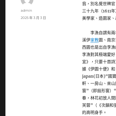
翁，別名覺世稗官
作
admin
三十九年（1611
者
發
2025 年 3 月 3 日
美學家、造園家、
佈
日
李漁自謂有兩
期:
溪伊
家教
園、南京
西園也是出自李漁
李漁對其極端愛好
宜》，只要十首詩
據《伊園十便》和
japan(日本)
軒、一房山、來山
窗”（即扇形窗）
春，林花初放人間
芙蓉”（《次韻和
的高明身手。