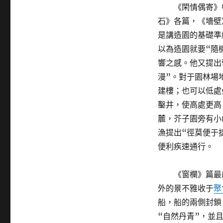
《閑情偶寄》
石》各篇，《墻壁
是講造園的基礎準
以為造園就要“隨
響之感。他又提出
漫”。對于園林場
建樓；也可以低處
鑿井，使高處更高
麓，芥子園旁有小
漁提出“徑莫便于
便利疾速通行。
《窗欄》篇最
外的景不雅收于
聚
船，船的兩側封鎖
“自然丹青”，並