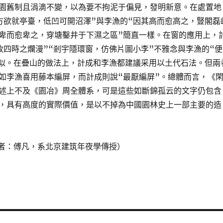
園舊制且涓滴不變，以為要不拘泥于偏見，發明新意。在處置地
方欲就亭臺，低凹可開沼澤”與李漁的“因其高而愈高之，豎閣磊
卑而愈卑之，穿塘鑿井于下濕之區”簡直一樣。在窗的應用上，
收四時之爛漫”“剎宇隱環窗，仿佛片圖小李”不雅念與李漁的“便
類似。在疊山的做法上，計成和李漁都建議采用以土代石法。但兩
如李漁喜用藤本編屏，而計成則說“最厭編屏”。總體而言，《
述上不及《園冶》周全體系，可是這些如斷錦孤云的文字仍包含
，具有高度的實際價值，是以不掉為中國園林史上一部主要的造
者：傅凡，系北京建筑年夜學傳授）