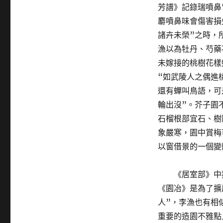
芳譜》記錄瑞噴鼻
麝噴鼻味會傷害損
諸卉未榮”之時，
漁以為牡丹、芍藥
未嫁接的桃樹花樣
“如武陵人之偶進
還有蟬叫鳥語，可
輪出沒”。芥子園
石榴根部宜石、樹
象嚴寒，園中賞梅
以窗借景的一個變
《居室部》中
《園冶》是為了擴
人”，李漁也有相
重要的造園不雅點