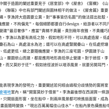
中關于造園的闡述重要見于《居室部》中《屋舍》《窗欄》《山
》《聯匾》中也有部門闡述與園林相干的做法。《屋舍篇》重要
繩。李漁誇大造園要立異，對“事事皆仿名園”的做法提出批駁
機應變，不拘偏見”，每個細節都要自行design，給游者以不同
營建“最忌奢侈”，應當“貴精不貴麗，貴別緻年夜雅，不貴纖巧
地，李漁以為要有高低之勢，假如地形不符，可以高處造屋，低
疊石為山，高處浚水為池；還可以在高處豎閣疊山，在低處挖塘
、低處更低，總之要隨機應變。李漁的三座宅園，伊園建于山
山，層園依山而建，都是應用地形高低停止營建。對于途徑，李
捷，而又莫妙于迂”，假如途徑波折以增添風景，就要另開耳門
能表現李漁的發明力，重要闡述若何經由過程分歧情勢的窗將室
會場地
室內，稱“開窗莫妙于借景”。李漁最後想在西湖買一條
，只開扇面形窗，坐在船中，則兩岸風景都可映進扇面窗，成為
且畫面隨時變換，“現出百萬萬幅佳山佳水”。在船內景色攝進船