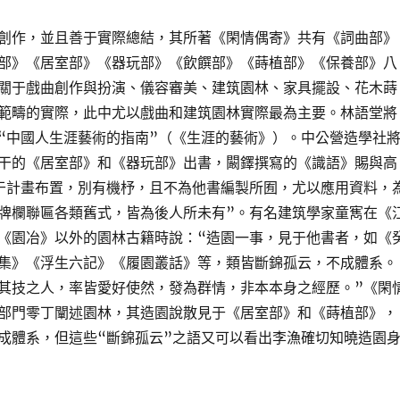
創作，並且善于實際總結，其所著《閑情偶寄》共有《詞曲部》
部》《居室部》《器玩部》《飲饌部》《蒔植部》《保養部》八
關于戲曲創作與扮演、儀容審美、建筑園林、家具擺設、花木蒔
範疇的實際，此中尤以戲曲和建筑園林實際最為主要。林語堂將
“中國人生涯藝術的指南”（《生涯的藝術》）。中公營造學社
干的《居室部》和《器玩部》出書，闞鐸撰寫的《識語》賜與高
于計畫布置，別有機杼，且不為他書編製所囿，尤以應用資料，
牌欄聯匾各類舊式，皆為後人所未有”。有名建筑學家童寯在《
《園冶》以外的園林古籍時說：“造園一事，見于他書者，如《
集》《浮生六記》《履園叢話》等，類皆斷錦孤云，不成體系。
其技之人，率皆愛好使然，發為群情，非本本身之經歷。”《閑
部門零丁闡述園林，其造園說散見于《居室部》和《蒔植部》，
成體系，但這些“斷錦孤云”之語又可以看出李漁確切知曉造園