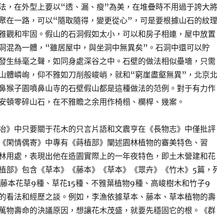
法，在外型上要以“透、漏、瘦”為美，在堆疊時不用過于誇大
聚在一路，可以“隨取隨得，變更從心”，可是要根據山石的紋
雅觀和牢固。假山的石洞假如太小，可以和房子相連，屋中放置
洞混為一體，“雖居屋中，與坐洞中無異矣”。石洞中還可以貯
發生絲毫之聲，如同身處深谷之中。石壁的做法相似壘墻，只需
山體嶙峋，仰不雅如刀削般峻峭，就和“窮崖盡壑無異”，北京
鼻猴子園噴鼻山寺的石壁假山都是這種做法的范例。對于有力作
安頓零碎山石，在不雅瞻之余用作椅榻、欄桿、幾案。
冶》中只要關于花木的只言片語和文震亨在《長物志》中僅批評
《閑情偶寄》中專有《蒔植部》闡述園林植物的審美特色、習
林用處，表現出他在造園實際上的一年夜特色，即土木營建和花
植部》包含《草本》《藤本》《草本》《眾卉》《竹木》5篇，
、藤本花草9種、草花15種、不雅葉植物9種、高峻樹木和竹子9
的看法和經歷之談。例如，李漁依據草本、藤本、草本植物的壽
萬物壽命的決議原因，想讓花木茂盛，就要先穩固它的根。《群