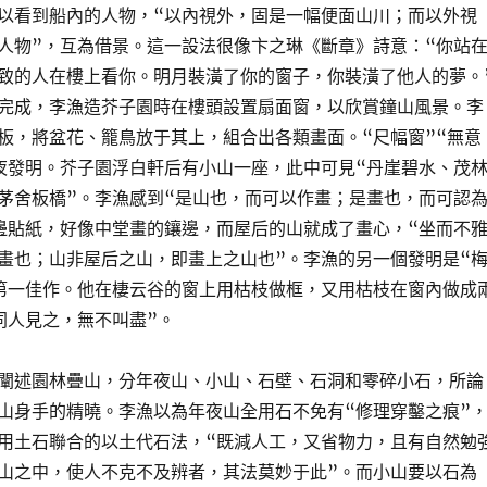
以看到船內的人物，“以內視外，固是一幅便面山川；而以外視
人物”，互為借景。這一設法很像卞之琳《斷章》詩意：“你站
致的人在樓上看你。明月裝潢了你的窗子，你裝潢了他人的夢。
完成，李漁造芥子園時在樓頭設置扇面窗，以欣賞鐘山風景。李
板，將盆花、籠鳥放于其上，組合出各類畫面。“尺幅窗”“無意
夜發明。芥子園浮白軒后有小山一座，此中可見“丹崖碧水、茂
茅舍板橋”。李漁感到“是山也，而可以作畫；是畫也，而可認
邊貼紙，好像中堂畫的鑲邊，而屋后的山就成了畫心，“坐而不
畫也；山非屋后之山，即畫上之山也”。李漁的另一個發明是“
第一佳作。他在棲云谷的窗上用枯枝做框，又用枯枝在窗內做成
同人見之，無不叫盡”。
闡述園林疊山，分年夜山、小山、石壁、石洞和零碎小石，所論
山身手的精曉。李漁以為年夜山全用石不免有“修理穿鑿之痕”
用土石聯合的以土代石法，“既減人工，又省物力，且有自然勉
山之中，使人不克不及辨者，其法莫妙于此”。而小山要以石為