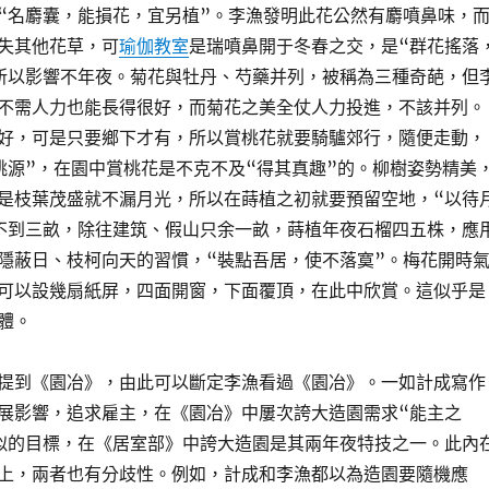
“名麝囊，能損花，宜另植”。李漁發明此花公然有麝噴鼻味，
失其他花草，可
瑜伽教室
是瑞噴鼻開于冬春之交，是“群花搖落
所以影響不年夜。菊花與牡丹、芍藥并列，被稱為三種奇葩，但
不需人力也能長得很好，而菊花之美全仗人力投進，不該并列。
好，可是只要鄉下才有，所以賞桃花就要騎驢郊行，隨便走動，
桃源”，在園中賞桃花是不克不及“得其真趣”的。柳樹姿勢精美
是枝葉茂盛就不漏月光，所以在蒔植之初就要預留空地，“以待
不到三畝，除往建筑、假山只余一畝，蒔植年夜石榴四五株，應
隱蔽日、枝柯向天的習慣，“裝點吾居，使不落寞”。梅花開時
可以設幾扇紙屏，四面開窗，下面覆頂，在此中欣賞。這似乎是
體。
提到《園冶》，由此可以斷定李漁看過《園冶》。一如計成寫作
展影響，追求雇主，在《園冶》中屢次誇大造園需求“能主之
似的目標，在《居室部》中誇大造園是其兩年夜特技之一。此內
上，兩者也有分歧性。例如，計成和李漁都以為造園要隨機應