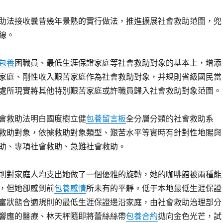
法接收曩昔幾年景熟的實行做法，推進擴展社會救助范圍，兜
線。
包養
困職員、最低生涯保證家庭等社會救助對象的基本上，增添
家庭、剛性收入艱苦家庭作為社會救助對象，并規則省級國民當
處所現實將其他特別艱苦家庭或許職員歸入社會救助對象范圍。
救助法明白國度樹立健
包養留言板
全分層分類的社會救助系
救助對象，依據救助對象類型、艱苦水平等實時有針對性地賜與
助、專項社會救助、急難社會救助。
對家庭人均支出她做了一個優雅的旋轉，她的咖啡館被兩種能
，但她卻感到前
包養感情
所未有的平靜。低于本地最低生涯保證
富狀態合適規則的最低生涯保證邊沿家庭，由社會救助治理部分
響應的醫療、林天秤隨即將蕾絲絲帶
包養合約
拋向金色光芒，試