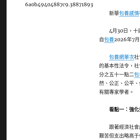
6a0b49404887c9.38871893
新華
包養感情
4月30日，十四
自
包養
2026年7
包養網單次
社
的基本性法令，社
分之五十一點二
包
然、公正、公平、
有關專家學者。
看點一：強化兜
跟著經濟社會成
艱苦但支出略高于