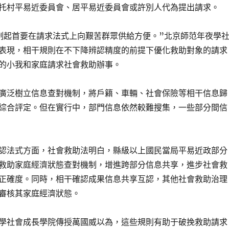
托村平易近委員會、居平易近委員會或許別人代為提出請求。
起首要在請求法式上向艱苦群眾供給方便。”北京師范年夜學
表現，相干規則在不下降辨認精度的前提下優化救助對象的請求
的小我和家庭請求社會救助辦事。
泛樹立信息查對機制，將戶籍、車輛、社會保險等相干信息歸
綜合評定。但在實行中，部門信息依然較難搜集，一些部分間信
法式方面，社會救助法明白，縣級以上國民當局平易近政部分
救助家庭經濟狀態查對機制，增進跨部分信息共享，進步社會救
正確度。同時，相干確認成果信息共享互認，其他社會救助治理
審核其家庭經濟狀態。
社會成長學院傳授萬國威以為，這些規則有助于破挽救助請求