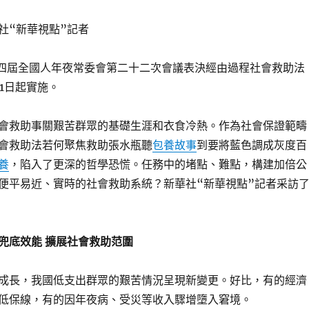
社“新華視點”記者
屆全國人年夜常委會第二十二次會議表決經由過程社會救助法
月1日起實施。
會救助事關艱苦群眾的基礎生涯和衣食冷熱。作為社會保證範疇
會救助法若何聚焦救助張水瓶聽
包養故事
到要將藍色調成灰度百
養
，陷入了更深的哲學恐慌。任務中的堵點、難點，構建加倍公
便平易近、實時的社會救助系統？新華社“新華視點”記者采訪
底效能 擴展社會救助范圍
長，我國低支出群眾的艱苦情況呈現新變更。好比，有的經濟
低保線，有的因年夜病、受災等收入驟增墮入窘境。