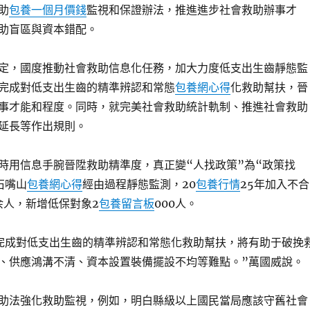
助
包養一個月價錢
監視和保證辦法，推進進步社會救助辦事才
助盲區與資本錯配。
，國度推動社會救助信息化任務，加大力度低支出生齒靜態監
完成對低支出生齒的精準辨認和常態
包養網心得
化救助幫扶，晉
事才能和程度。同時，就完美社會救助統計軌制、推進社會救助
延長等作出規則。
用信息手腕晉陞救助精準度，真正變“人找政策”為“政策找
石嘴山
包養網心得
經由過程靜態監測，20
包養行情
25年加入不合
余人，新增低保對象2
包養留言板
000人。
成對低支出生齒的精準辨認和常態化救助幫扶，將有助于破挽
、供應鴻溝不清、資本設置裝備擺設不均等難點。”萬國威說。
法強化救助監視，例如，明白縣級以上國民當局應該守舊社會