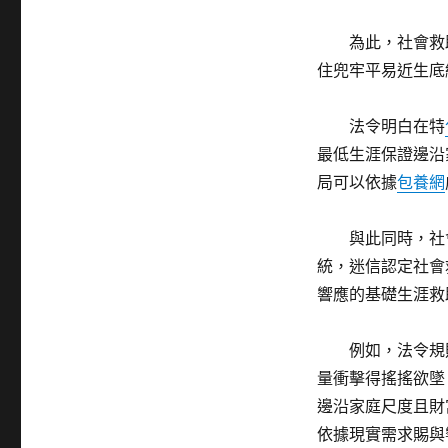
為此，社會救助
住兜牢平易近生底
法令明白在特
最低生涯保證邊沿
局可以依據
包養網
與此同時，社會
統，迷信認定社會
響應的基礎生涯救
例如，法令規則
量衝擊得搖搖欲墜
邊沿家庭尺度且財
依據現實需求賜與