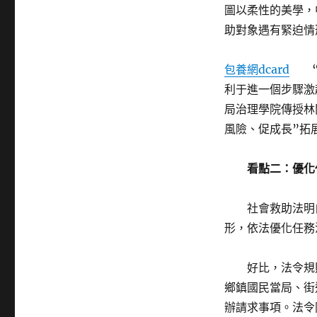
圖以柔性的美學，
助對象遇有緊迫情
包養網dcard
“社
利于進一個步驟激
局治理學院傳授林
風險、促成長”拓
看點二：優化
社會救助法明白
形，依法優化任務
好比，法令規則
鄉鎮國民當局、街
辦請求事項。法令