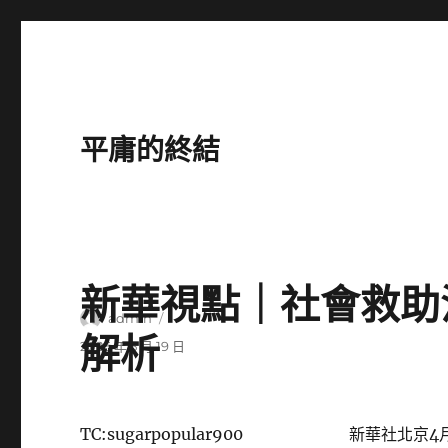
平庸的終結
新華視點｜社會救助
作
admin
解析
者
發
2026 年 5 月 19 日
佈
日
期:
TC:sugarpopular900
新華社北京4月