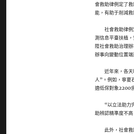
會救助律例定了救
能，有助于削減救
社會救助律例定
測信息平臺扶植，
陞社會救助治理辦
辦事向變動位置端
近年來，各天時
人”。例如，寧夏
適低保對象2200
“以立法助力完
助辨認精準度不高
此外，社會救助