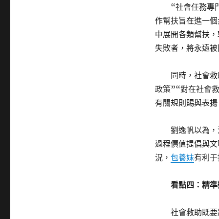
“社會任務專
作幫扶旨在進一個
中展開各類幫扶，
失敗者，將永遠被
同時，社會救助
政策”“對在社會
有關規則賜與表揚
劉逸帆以為，法
過程價值提倡與文
況，
包養妹
有利于
看點四：精準
社會救助既要將