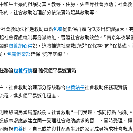
中和牛土豪的粗暴財富。教導、住房、失業等社會救助；社會救
形的，社會救助治理部分依法實時賜與救助等。
會救助法推進救助重點
包養
從低保群體向低支出群體擴大，
起社會保證軌制再分派效能，晉陞社會救助效益。”南京年夜學
閩鋼
包養網心得
說，這將推進社會救助從“保保存”向“保基礎、
展，
包養俱樂部
確保“兜牢底線”。
任務流
包養行情
程 確保便平易近實時
，社會救助治理部分應該聯合
包養站長
社會救助任務現實情
流程，進步便平易近化程度。
縣級國民當局應該樹立社會救助“一門受理、協同打點”機制
道處事處應該建立同一受理社會救助請求的窗口，實時受理、轉
同時規
包養
則，自己或許與其配合生涯的家庭成員請求社會救助