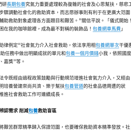
門研
長期包養
究氣力重要處理較為復雜的社會及心思幫扶，慈悲
步驟調動社會化的救助資本，而志愿辦事則有利于在更廣大范圍
輔助救助對象處理各方面題目和艱苦。”關信平說。「儀式開始
困在我的咖啡館裡，成為最不對稱的裝飾品！
包養網車馬費
」
律例定“社會氣力介入社會救助，依法享用相
包養網單次
干優
救助任務中做出明顯成就的單元和
包養一個月價錢
小我，依照國
、嘉獎”等。
令既經由過程政策鼓勵與行動規范增進社會氣力介入，又經由
明培養營建崇尚共濟、樂于幫扶
包養管道
的社會品德周遭的狀
推進社會救助工作可連續成長。
辨認需求 削減
包養
救助盲區
艱苦群眾精準歸入保證范圍，也要確保救助資本精準發放。社