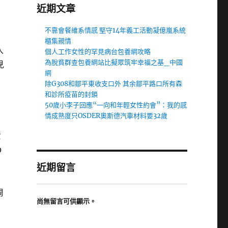
近期文章
不靠會餐維系情感 堅守14年義工活動凝億嵐系統
櫃集親情
入
個人工作女性的罕見病台包養網攻略
為脫貧群查包養網站比擬眾筑牢幸福之基_中國
見
網
除G308和鄒平東收支口外 其余鄒平路口所有森
和診所疫苗的封鎖
50歲小李子回應“一向和年輕女性約會”：我的感
情成熟度只OSDER奧斯德汽車材料要32歲
責
0
近期留言
周
尚無留言可供顯示。