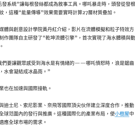
毛發系統”讓每根發絲都成為敘事工具。哪吒暴走時，頭發從發
紋，這種“能量傳導”效果需要實時計算27層材質疊加。
媒體與創意設計學院黃丹紅介紹，影片在流體模擬和粒子特效方
制作團隊自主研發了“乾坤流體引擎”，首次實現了海水體積與
。
我們要讓觀眾感受到海水是有情緒的——哪吒憤怒時，浪是鋸齒
，水會凝結成冰晶雨。”
業也在加速與國際接軌。
與迪士尼、索尼影業、奈飛等國際頂尖伙伴建立深度合作，推動
在全球范圍內的發行與推廣。這種國際化的產業布局，使
小樹屋
中
適應全球市場的需求。