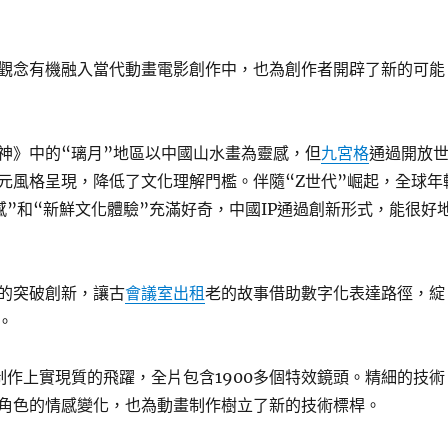
觀念有機融入當代動畫電影創作中，也為創作者開辟了新的可能
神》中的“璃月”地區以中國山水畫為靈感，但
九宮格
通過開放
元風格呈現，降低了文化理解門檻。伴隨“Z世代”崛起，全球年
感”和“新鮮文化體驗”充滿好奇，中國IP通過創新形式，能很好
的突破創新，讓古
會議室出租
老的故事借助數字化表達路徑，綻
。
制作上實現質的飛躍，全片包含1900多個特效鏡頭。精細的技術
角色的情感變化，也為動畫制作樹立了新的技術標桿。