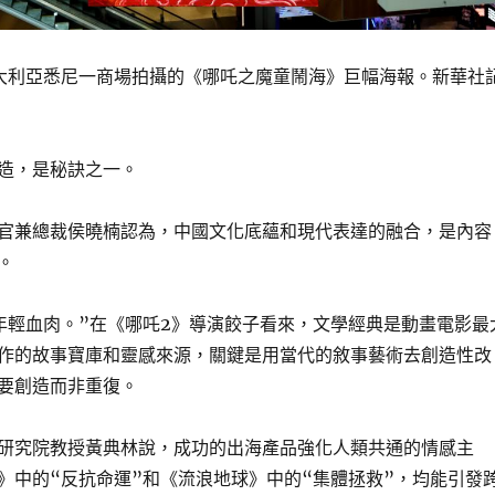
澳大利亞悉尼一商場拍攝的《哪吒之魔童鬧海》巨幅海報。新華社
塑造，是秘訣之一。
官兼總裁侯曉楠認為，中國文化底蘊和現代表達的融合，是內容
。
年輕血肉。”在《哪吒2》導演餃子看來，文學經典是動畫電影最
創作的故事寶庫和靈感來源，關鍵是用當代的敘事藝術去創造性改
要創造而非重復。
研究院教授黃典林說，成功的出海產品強化人類共通的情感主
》中的“反抗命運”和《流浪地球》中的“集體拯救”，均能引發