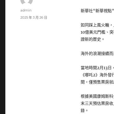
作
admin
新華社“新華視點
者
發
2025 年 3 月 26 日
佈
如同踩上風火輪，
日
10億美元門檻、
期:
證新的歷史。
海外的浪潮接續而
當地時間2月13
《哪吒2》海外發
間，僅預售票房就
根據美國康姆斯科
末三天預估票房收
錄。