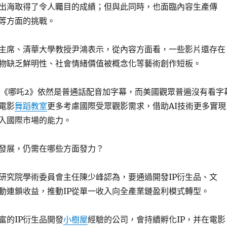
出海取得了令人矚目的成績；但與此同時，也面臨內容生產傳
等方面的挑戰。
主席、清華大學教授尹鴻表示，從內容方面看，一些影片還存在
物缺乏鮮明性、社會情緒價值被概念化等藝術創作短板。
，《哪吒2》依然是普通話配音加字幕，而美國觀眾普遍沒有看字
電影
舞蹈教室
更多考慮國際受眾觀影需求，借助AI技術更多實現
入國際市場的能力。
線發展，仍需在哪些方面發力？
研究院學術委員會主任陳少峰認為，要通過開發IP衍生品、文
動連鎖收益，推動IP從單一收入向全產業鏈盈利模式轉型。
富的IP衍生品開發
小樹屋
經驗的公司，會持續孵化IP，并在電影