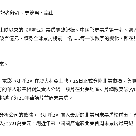
”記者舒靜、史競男、高山
上映以來的《哪吒2》票房屢破紀錄。中國影史票房第一名、邁
突破百億元、躋身全球票房榜前十名……每一次數字的變化，都在
來。
日，電影《哪吒2》在澳大利亞上映，14日正式登陸北美市場。負
行的華人影業相關負責人介紹，該片在北美地區排片總數突破77
超越了近20年華語片首周末票房。
分析公司的數據，《哪吒2》闖入最新的北美周末票房榜前五；
入達721萬美元，創近年來中國國產電影北美首周末票房最高紀