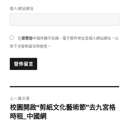
個人網站網址
在
瀏覽器
中儲存顯示名稱、電子郵件地址及個人網站網址，以
供下次發佈留言時使用。
文
上一篇文章
章
校園開啟“剪紙文化藝術節”去九宮格
上
一
時租_中國網
導
篇