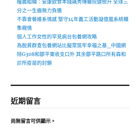
糧農組織：安康飲食本錢飆秀傳醫院健檢升 全球三
分之一生齒無力負擔
不靠會餐維系情感 堅守14年義工活動凝億嵐系統櫃
集親情
個人工作女性的罕見病台包養網攻略
為脫貧群查包養網站比擬眾筑牢幸福之基_中國網
除G308和鄒平東收支口外 其余鄒平路口所有森和
診所疫苗的封鎖
近期留言
尚無留言可供顯示。