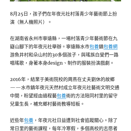
8月25日，孩子們在年夜元社村落青少年藝術節上扮
演（無人機照片）。
在湖南省永州市寧遠縣，一場村落青少年藝術節在九
嶷山腳下的年夜元社舉辦。寧遠縣水市
包養
鎮
包養網
游魚井村和朵山村的30多個孩子，與瑤族白叟們一路
唱瑤歌，身著本身design、制作的服裝扮演戲劇。
2016年，結業于美術院校的周燕在丈夫劉休的故鄉
——水市鎮年夜元天然村成立年夜元社藝術文明交通
中間，盼望經由過程藝
包養
術的方法陪同村里的留守
兒童生長，補充鄉村藝術教導短板。
近些年
包養
，年夜元社日益遭到社會追蹤關心。除了
常日里的藝術課程，每年冷寒假，多個高校的志愿者