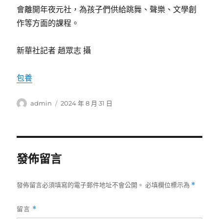
會離開年夜元社，為孩子們供給跳舞、聲樂、文學創
作等方面的課程。
新華社記者 趙眾志 攝
包養
作
發
admin
2024 年 8 月 31 日
者
佈
日
期:
發佈留言
發佈留言必須填寫的電子郵件地址不會公開。
必填欄位標示為
*
留言
*