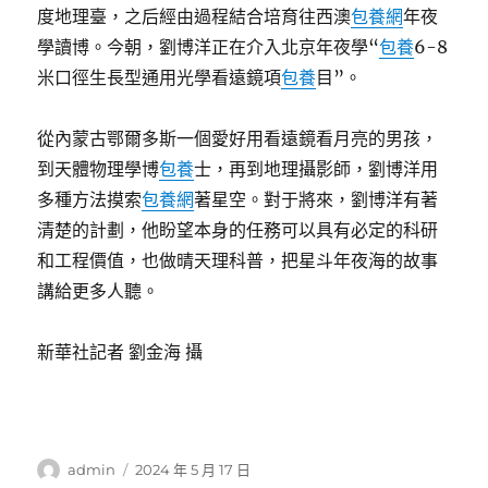
度地理臺，之后經由過程結合培育往西澳
包養網
年夜
學讀博。今朝，劉博洋正在介入北京年夜學“
包養
6-8
米口徑生長型通用光學看遠鏡項
包養
目”。
從內蒙古鄂爾多斯一個愛好用看遠鏡看月亮的男孩，
到天體物理學博
包養
士，再到地理攝影師，劉博洋用
多種方法摸索
包養網
著星空。對于將來，劉博洋有著
清楚的計劃，他盼望本身的任務可以具有必定的科研
和工程價值，也做晴天理科普，把星斗年夜海的故事
講給更多人聽。
新華社記者 劉金海 攝
作
發
admin
2024 年 5 月 17 日