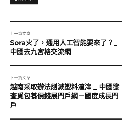
文
上一篇文章
章
Sora火了，通用人工智能要來了？_
上
一
中國去九宮格交流網
導
篇
覽
文
章:
下一篇文章
越南采取辦法削減塑料渣滓 _ 中國發
下
一
查覓包養價錢展門戶網－國度成長門
篇
戶
文
章: