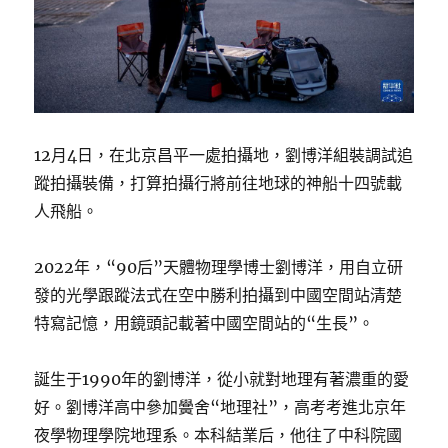
12月4日，在北京昌平一處拍攝地，劉博洋組裝調試追
蹤拍攝裝備，打算拍攝行將前往地球的神船十四號載
人飛船。
2022年，“90后”天體物理學博士劉博洋，用自立研
發的光學跟蹤法式在空中勝利拍攝到中國空間站清楚
特寫記憶，用鏡頭記載著中國空間站的“生長”。
誕生于1990年的劉博洋，從小就對地理有著濃重的愛
好。劉博洋高中參加黌舍“地理社”，高考考進北京年
夜學物理學院地理系。本科結業后，他往了中科院國