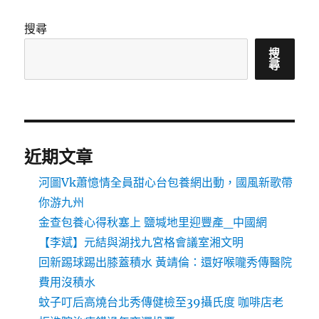
搜尋
搜
尋
近期文章
河圖Vk蕭憶情全員甜心台包養網出動，國風新歌帶
你游九州
金查包養心得秋塞上 鹽堿地里迎豐產_中國網
【李斌】元結與湖找九宮格會議室湘文明
回新踢球踢出膝蓋積水 黃靖倫：還好喉嚨秀傳醫院
費用沒積水
蚊子叮后高燒台北秀傳健檢至39攝氏度 咖啡店老