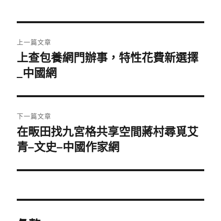
文
上一篇文章
章
上查包養網門辦事，特性花費新選擇
上
一
_中國網
導
篇
覽
文
章:
下一篇文章
在畈田找九宮格共享空間蔣村尋覓艾
下
一
青–文史–中國作家網
篇
文
章: