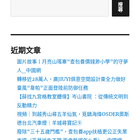
搜
尋
近期文章
圖片故事丨月亮山瑤寨“查包養價錢渺小學”的守夢
人_中國網
轉移近28萬人，廣JIUYI俱意空間設計東全力做好
臺風“韋帕”正面登陸前防御任務
【薛找九宮格教室體偉】岑山書院 ：從傳統文明到
反動精力
視頻｜到越秀山尋五羊仙氣，覓鎮海烽OSDER奧斯
德台北汽車煙｜羊城尋寶記⑨
廢除“三十五歲門檻”，查包養app扶植更公正失業