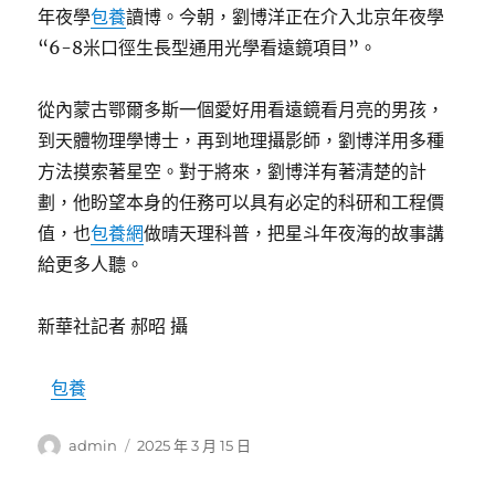
年夜學
包養
讀博。今朝，劉博洋正在介入北京年夜學
“6-8米口徑生長型通用光學看遠鏡項目”。
從內蒙古鄂爾多斯一個愛好用看遠鏡看月亮的男孩，
到天體物理學博士，再到地理攝影師，劉博洋用多種
方法摸索著星空。對于將來，劉博洋有著清楚的計
劃，他盼望本身的任務可以具有必定的科研和工程價
值，也
包養網
做晴天理科普，把星斗年夜海的故事講
給更多人聽。
新華社記者 郝昭 攝
包養
作
發
admin
2025 年 3 月 15 日
者
佈
日