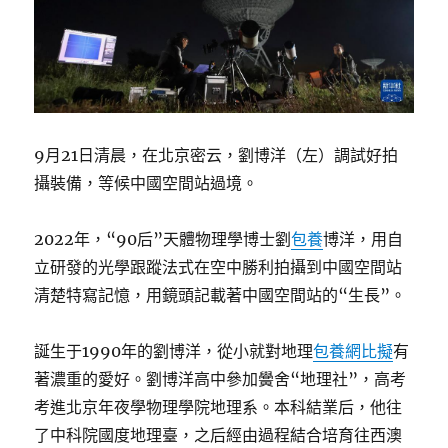
9月21日清晨，在北京密云，劉博洋（左）調試好拍
攝裝備，等候中國空間站過境。
2022年，“90后”天體物理學博士劉
包養
博洋，用自
立研發的光學跟蹤法式在空中勝利拍攝到中國空間站
清楚特寫記憶，用鏡頭記載著中國空間站的“生長”。
誕生于1990年的劉博洋，從小就對地理
包養網比擬
有
著濃重的愛好。劉博洋高中參加黌舍“地理社”，高考
考進北京年夜學物理學院地理系。本科結業后，他往
了中科院國度地理臺，之后經由過程結合培育往西澳