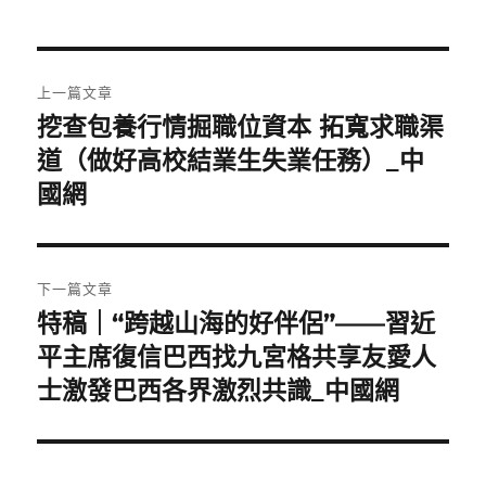
文
上一篇文章
章
挖查包養行情掘職位資本 拓寬求職渠
上
一
道（做好高校結業生失業任務）_中
導
篇
國網
覽
文
章:
下一篇文章
特稿｜“跨越山海的好伴侶”——習近
下
一
平主席復信巴西找九宮格共享友愛人
篇
士激發巴西各界激烈共識_中國網
文
章: