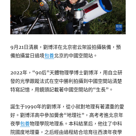
9月21日清晨，劉博洋在北京密云架設拍攝裝備，預
備拍攝當日過境
包養
北京的中國空間站。
2022年，“90后”天體物理學博士劉博洋，用自立研
發的光學跟蹤法式在空中勝利拍攝到中國空間站清楚
特寫記憶，用鏡頭記載著中國空間站的“生長”。
誕生于1990年的劉博洋，從小就對地理有著濃重的愛
好。劉博洋高中參加黌舍“地理社”，高考考進北京年
夜學
包養
物理學院地理系。本科結業后，他往了中科
院國度地理臺，之后經由過程結合培育往西澳年夜學