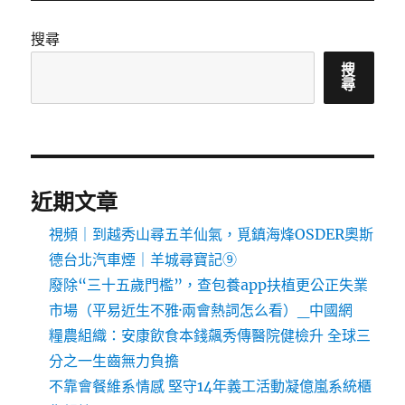
搜尋
搜
尋
近期文章
視頻｜到越秀山尋五羊仙氣，覓鎮海烽OSDER奧斯
德台北汽車煙｜羊城尋寶記⑨
廢除“三十五歲門檻”，查包養app扶植更公正失業
市場（平易近生不雅·兩會熱詞怎么看）_中國網
糧農組織：安康飲食本錢飆秀傳醫院健檢升 全球三
分之一生齒無力負擔
不靠會餐維系情感 堅守14年義工活動凝億嵐系統櫃