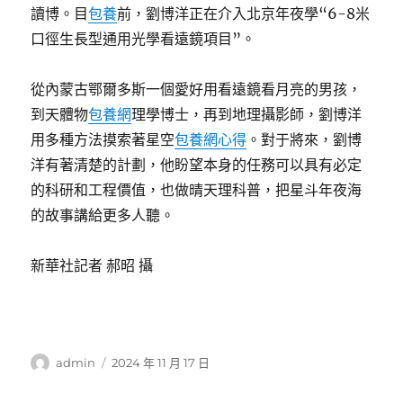
讀博。目
包養
前，劉博洋正在介入北京年夜學“6-8米
口徑生長型通用光學看遠鏡項目”。
從內蒙古鄂爾多斯一個愛好用看遠鏡看月亮的男孩，
到天體物
包養網
理學博士，再到地理攝影師，劉博洋
用多種方法摸索著星空
包養網心得
。對于將來，劉博
洋有著清楚的計劃，他盼望本身的任務可以具有必定
的科研和工程價值，也做晴天理科普，把星斗年夜海
的故事講給更多人聽。
新華社記者 郝昭 攝
作
發
admin
2024 年 11 月 17 日
者
佈
日