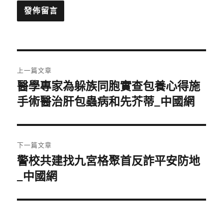
文
上一篇文章
章
醫學專家為躲族同胞實查包養心得施
上
一
手術醫治肝包蟲病和先芥蒂_中國網
導
篇
覽
文
章:
下一篇文章
警校共建找九宮格聚首反詐平安防地
下
一
_中國網
篇
文
章: