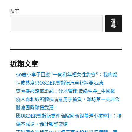
搜尋
搜
尋
近期文章
50歲小李子回應“一向和年輕女性約會”：我的感
情成熟度只OSDER奧斯德汽車材料要32歲
查包養網遼寧彰武：沙地管理 造綠生金_中國網
疫人森和診所體檢情前勇于擔負，濰坊第一支非公
醫療團隊馳援武漢！
影OSDER奧斯德零件商院回應銀幕遭小孩擊打：損
傷不成逆，預計報警索賠