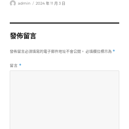
作
發
admin
2024 年 11 月 3 日
者
佈
日
期:
發佈留言
發佈留言必須填寫的電子郵件地址不會公開。
必填欄位標示為
*
留言
*