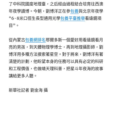
了中科院國度地理臺，之后經由過程結合培育往西澳
年夜學讀博。今朝，劉博洋正在參
包養
與北京年夜學
“6-8米口徑生長型通用光學
包養平臺推舉
看遠鏡項
目”。
從內蒙古
包養網排名
鄂爾多斯一個愛好用看遠鏡看月
亮的男孩，到天體物理學博士，再到地理攝影師，劉
博洋用多種方法摸索著星空。對于將來，劉博洋有著
清楚的計劃，他盼望本身的任務可以具有必定的科研
和工程價值，也做晴天理科普，把星斗年夜海的故事
講給更多人聽。
新華社記者 劉金海 攝