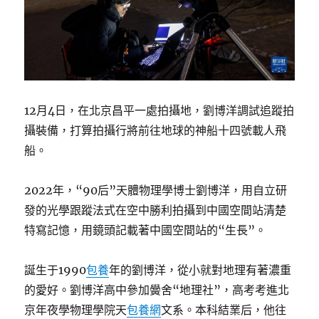
12月4日，在北京昌平一處拍攝地，劉博洋調試追蹤拍
攝裝備，打算拍攝行將前往地球的神船十四號載人飛
船。
2022年，“90后”天體物理學博士劉博洋，用自立研
發的光學跟蹤法式在空中勝利拍攝到中國空間站清楚
特寫記憶，用鏡頭記載著中國空間站的“生長”。
誕生于1990
包養
年的劉博洋，從小就對地理有著濃重
的愛好。劉博洋高中參加黌舍“地理社”，高考考進北
京年夜學物理學院天
包養網
文系。本科結業后，他往