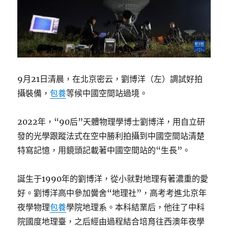
9月21日清晨，在北京密云，劉博洋（左）調試好拍
攝裝備，
包養
等候中國空間站過境。
2022年，“90后”天體物理學博士劉博洋，用自立研
發的光學跟蹤法式在空中勝利拍攝到中國空間站清楚
特寫記憶，用鏡頭記載著中國空間站的“生長”。
誕生于1990年的劉博洋，從小就對地理有著濃重的愛
好。劉博洋高中參加黌舍“地理社”，高考考進北京年
夜學物理
包養
學院地理系。本科結業后，他往了中科
院國度地理臺，之后經由過程結合培育往西澳年夜學