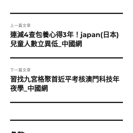
文
上一篇文章
章
連減4查包養心得3年！japan(日本)
上
一
兒童人數立異低_中國網
導
篇
覽
文
章:
下一篇文章
習找九宮格聚首近平考核澳門科技年
下
一
夜學_中國網
篇
文
章: