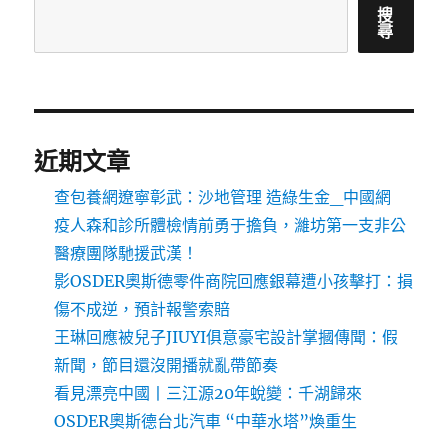
搜
尋
近期文章
查包養網遼寧彰武：沙地管理 造綠生金_中國網
疫人森和診所體檢情前勇于擔負，濰坊第一支非公
醫療團隊馳援武漢！
影OSDER奧斯德零件商院回應銀幕遭小孩擊打：損
傷不成逆，預計報警索賠
王琳回應被兒子JIUYI俱意豪宅設計掌摑傳聞：假
新聞，節目還沒開播就亂帶節奏
看見漂亮中國丨三江源20年蛻變：千湖歸來
OSDER奧斯德台北汽車 “中華水塔”煥重生