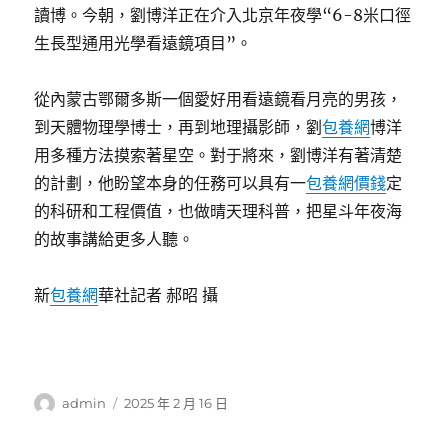
讀博。今朝，劉博洋正在介入北京年夜學“6-8米口徑
生長型通用光學看遠鏡項目”。
從內蒙古鄂爾多斯一個愛好用看遠鏡看月亮的男孩，
到天體物理學博士，再到地理攝影師，劉
包養網
博洋
用多種方法摸索著星空。對于將來，劉博洋有著清楚
的計劃，他盼望本身的任務可以具有一
包養網價錢
定
的科研和工程價值，也做晴天理科普，把星斗年夜海
的故事講給更多人聽。
新
包養網
華社記者 郝昭 攝
作
發
admin
2025 年 2 月 16 日
者
佈
日