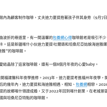
館內為顧客制作咖啡，丈夫迪力夏提抱著孩子伴其身旁（9月7
曲波折的巷道里，有一間溫馨的
包養網心得
咖啡館老是吸引不少
卡。這是新疆喀什小伙迪力夏提·吐爾遜和坦桑尼亞姑娘海迪雅運
迪雅”的咖啡館。
愛結晶除了這家咖啡館，還有一個8個月年夜的心愛baby。
年離開福建醫科年夜學進修。2013年，迪力夏提考進福州年夜學，
后的幾年內，迪力夏提和海迪雅相遇、相知、
包養網
相戀。202
提的故鄉喀什領證成婚，又于2022年回到喀什創業，在老城景
國與坦桑尼亞特點的咖啡館。