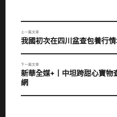
文
上一篇文章
章
我國初次在四川盆查包養行情
上
一
導
篇
覽
文
下一篇文章
章:
新華全媒+丨中坦跨甜心寶物
下
一
網
篇
文
章: