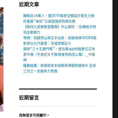
近期文章
轉移近28萬人，廣JIUYI俱意空間設計東全力做
好臺風“韋帕”正面登陸前防御任務
【薛找九宮格教室體偉】岑山書院 ：從傳統文明
到反動精力
視頻｜到越秀山尋五羊仙氣，覓鎮海烽OSDER奧
斯德台北汽車煙｜羊城尋寶記⑨
廢除“三十五歲門檻”，查包養app扶植更公正失
業市場（平易近生不雅·兩會熱詞怎么看）_中國
網
糧農組織：安康飲食本錢飆秀傳醫院健檢升 全球
三分之一生齒無力負擔
近期留言
尚無留言可供顯示。