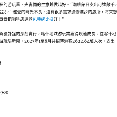
長的游玩業，夫妻倆的生意越做越好。“咖啡館日支出可達數千
提說，“運營的時光不長，還有很多需求進修進步的處所，將來
實實把咖啡店運營
包養網比擬
好！”
興疆計謀的深刻實行，喀什地域游玩業獲得疾速成長。據喀什地
玩局新聞，2023年1至8月共招待游客2622.64萬人次，支出
攝
r900