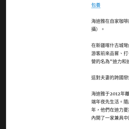
包養
海迪雅在自家咖啡
攝）。
在新疆喀什古城彎
游客前來品嘗、打
營的名為“迪力和
這對夫妻的跨國戀
海迪雅于2012
端年夜先生活。隨
年，他們在迪力夏
內開了一家兼具中