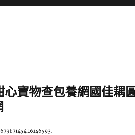
甜心寶物查包養網國佳耦
網
4679b71454.16146593.