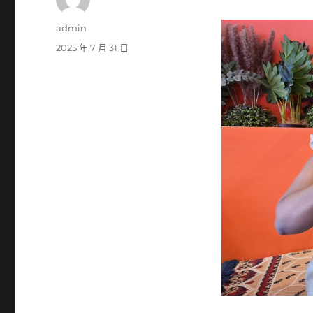
作
admin
者
發
2025 年 7 月 31 日
佈
日
期: