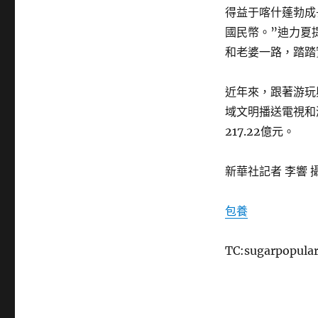
得益于喀什蓬勃成
國民幣。”迪力夏
和老婆一路，踏踏
近年來，跟著游玩
域文明播送電視和游
217.22億元。
新華社記者 李響 
包養
TC:sugarpopula