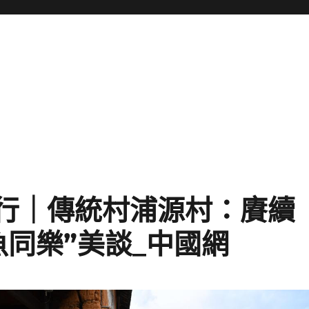
國行｜傳統村浦源村：賡續
魚同樂”美談_中國網