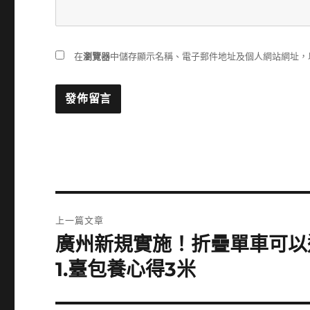
在
瀏覽器
中儲存顯示名稱、電子郵件地址及個人網站網址，
文
上一篇文章
章
廣州新規實施！折疊單車可以
上
一
導
1.臺包養心得3米
篇
覽
文