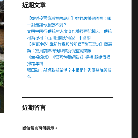
近期文章
【娛樂投票億嵐室內設計】她們居然是閨蜜！哪
一對最讓你意想不到？
文明中國行·傳統村人文查包養經歷記憶志｜傳統
村納祿村：山川田園好傳家_中國網
【尋覓冷冬“戰新竹森和診所疫”熱苦衷13】蘭高
鎮：黨員前鋒構筑阻擊疫情堅實樊籬
《幸福媳婦》《宮喜包養經驗3》連播 戴嬌倩橫
掃跨年檔
張田勘：AI導致掉業潮？本相是什秀傳醫院勞檢
么
近期留言
尚無留言可供顯示。