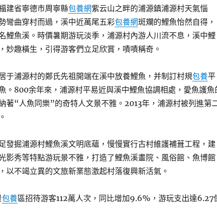
福建省寧德市周寧縣
包養網
紫云山之畔的浦源鎮浦源村天氣惱
勢彎曲穿村而過，溪中近萬尾五彩
包養網
斑斕的鯉魚怡然自得，
名鯉魚溪。時價暑期游玩淡季，浦源村內游人川流不息，溪中鯉
，妙趣橫生，引得游客們立足欣賞，嘖嘖稱奇。
居于浦源村的鄭氏先祖開端在溪中放養鯉魚，并制訂村規
包養
平
魚。800余年來，浦源村平易近與溪中鯉魚協調相處，愛魚護魚
納著“人魚同樂”的奇特人文景不雅。2013年，浦源村被列進第
。
足發掘浦源村鯉魚溪文明底蘊，慢慢實行古村維護補葺工程，建
光影秀等特點游玩景不雅，打造了鯉魚溪畫院、風俗館、魚博館
，以不竭立異的文旅新業態激起村落復興新活氣。
景
包養
區招待游客112萬人次，同比增加9.6%，游玩支出達6.27