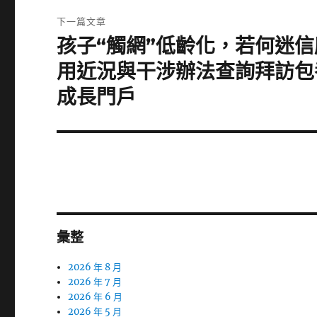
章:
下一篇文章
孩子“觸網”低齡化，若何迷
下
一
用近況與干涉辦法查詢拜訪包養
篇
成長門戶
文
章:
彙整
2026 年 8 月
2026 年 7 月
2026 年 6 月
2026 年 5 月