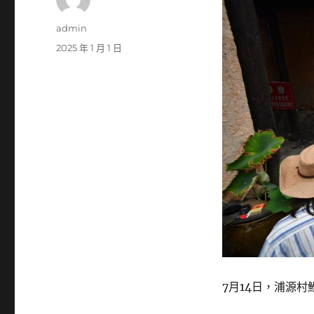
作
admin
者
發
2025 年 1 月 1 日
佈
日
期:
7月14日，浦源