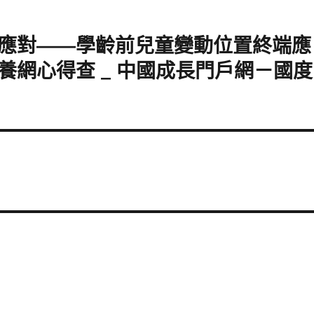
信應對——學齡前兒童變動位置終端應
網心得查 _ 中國成長門戶網－國度