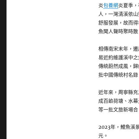
炎
包養網
炎夏季，
人，一灣清溪依山
舒服發展，故而得
魚聞人聲時聚時散
相傳南宋末年，遷
易近約維護溪中之
傳統蔚然成風，歸
批中國傳統村名錄
近年來，周寧縣充
成百畝荷塘、水幕
等一批文旅新場合
2023年，鯉魚溪
元。