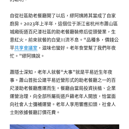
自從社區助老餐廳開了以后，繆阿姨將其當成了自家
廚房。2023年上半年，這個位于浙江省杭州市蕭山區
城廂街道百尺溇社區的助老餐廳裝修后從頭營業，生
意紅火，前來就餐的白叟川流不息。“品種多，價錢公
平
共享會議室
，滋味也蠻好。老年食堂幫了我們年夜
忙。”繆阿姨說。
蕭隱士深知，老年人就餐“大事”就是平易近生年夜
事。蕭山首批公建平易近營形式的助老餐廳之一的百
尺溇助老餐廳應運而生。餐廳由當局投資扶植、企業
運營治理，向全部所屬街道戶籍老年人開放，恰當面
向社會人士彌補運營。老年人享用響應扣頭，社會人
士則依據餐廳訂價花費。