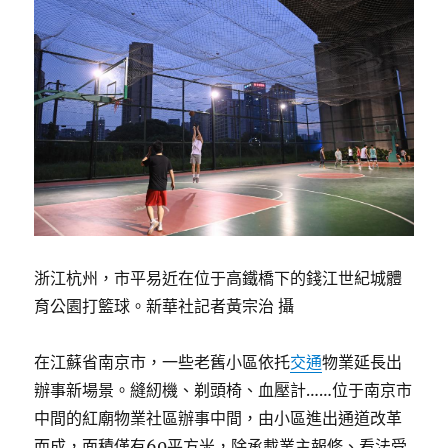
浙江杭州，市平易近在位于高鐵橋下的錢江世紀城體
育公園打籃球。新華社記者黃宗治 攝
在江蘇省南京市，一些老舊小區依托
交通
物業延長出
辦事新場景。縫紉機、剃頭椅、血壓計……位于南京市
中間的紅廟物業社區辦事中間，由小區進出通道改革
而成，面積僅有60平方米，除承載業主報修、看法受