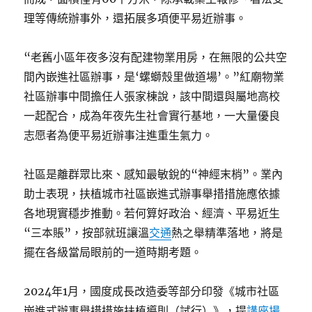
理等傳統辦事外，還拓展多項便平易近辦事。
“老舊小區年夜多沒有配建物業用房，在無限的公共空
間內嵌進社區辦事，是‘螺螄殼里做道場’。”紅廟物業
社區辦事中間擔任人張家棟說，該中間還與屬地高校
一起配合，成為年夜先生社會實行基地，一大量優良
志愿者為便平易近辦事注進重生氣力。
社區是離群眾比來、感知最敏銳的“神經末梢”。業內
助士表現，扶植城市社區嵌進式辦事舉措措施應依據
各地現實穩步推動。若何算好政治、經濟、平易近生
“三本賬”，按部就班讓溫
交通
熱之舉精準落地，將是
擺在各級當局眼前的一道時期考題。
2024年1月，國度成長改造委等部分印發《城市社區
嵌進式辦事舉措措施扶植導則（試行）》，提
講座場