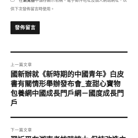
在
瀏覽器
中儲存顯示名稱、電子郵件地址及個人網站網址，以
供下次發佈留言時使用。
文
上一篇文章
章
國新辦就《新時期的中國青年》白皮
上
一
書有關情形舉辦發布會_查甜心寶物
導
篇
包養網中國成長門戶網－國度成長門
覽
文
戶
章:
下一篇文章