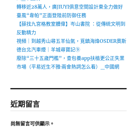
轉移近28萬人，廣JIUYI俱意空間設計東全力做好
臺風“韋帕”正面登陸前防御任務
【薛找九宮格教室體偉】岑山書院 ：從傳統文明到
反動精力
視頻｜到越秀山尋五羊仙氣，覓鎮海烽OSDER奧斯
德台北汽車煙｜羊城尋寶記⑨
廢除“三十五歲門檻”，查包養app扶植更公正失業
市場（平易近生不雅·兩會熱詞怎么看）_中國網
近期留言
尚無留言可供顯示。