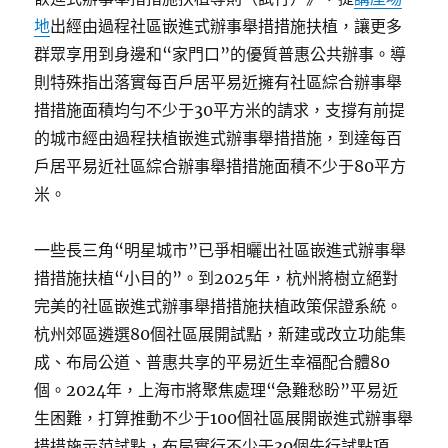
地
出經由過程社區嵌進式辦事舉措措施扶植，讓更多
群眾享用到身邊和“家門口”的優質普惠公共辦事。導
則特殊指出落實每百戶居平易近擁有社區綜合辦事舉
措措施面積均勻不少于30平方米的請求，支撐有前提
的城市經由過程扶植嵌進式辦事舉措措施，到達每百
戶居平易近社區綜合辦事舉措措施面積不少于80平方
米。
一些長三角“明星城市”已爭相曬出社區嵌進式辦事舉
措措施扶植“小目的”。到2025年，杭州將樹立絕對
完美的社區嵌進式辦事舉措措施扶植政策保證系統。
杭州郊區遴選80個社區展開試點，新建或改立功能集
成、布局公道、普惠共享的平易近生幸福配合體80
個。2024年，上海市將聚焦處理“急難愁盼”平易近
生困難，打算推動不少于100個社區展開嵌進式辦事舉
措措施示范試點，布局實行不少于30個先行試點項