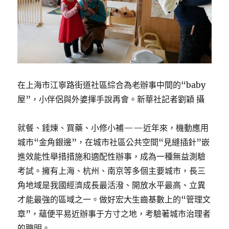
在上海市江寧路街道社區綜合為老辦事中間的“baby
屋”，小伴侶與外婆揮手說再會。新華社記者劉穎 攝
就餐、錘煉、買藥、小修小補——近年來，機動應用
城市“金角銀邊”，在城市社區公共空間“見縫插針”嵌
進效能性舉措措施和適配性辦事，成為一種無益測驗
考試。擁有上海、杭州、南京等多個主要城市，長三
角地域是我國經濟成長最活潑、開放水平最高、立異
才能最強的區域之一。做好宏大生齒基數上的“管理文
章”，蘊便平易近辦事于方寸之地，考驗著城市治理者
的聰明。