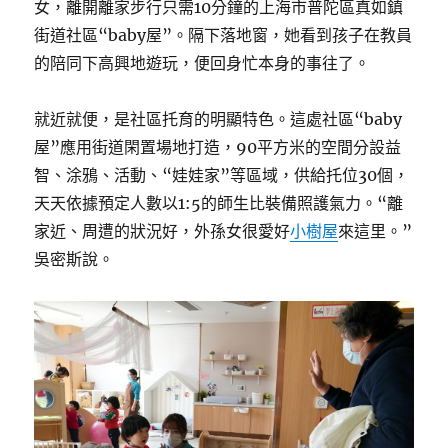
女，離開離家步行只需10分鐘的上海市普陀區真如鎮
街道社區“baby屋”。隔下落地窗，她看到孩子在教員
的陪同下高興地遊玩，便回身忙本身的事往了。
就近就便，是社區托育的明顯特色。這處社區“baby
屋”應用街道閑置場地打造，90平方米的空間分設益
智、涂鴉、活動、“娃娃家”等區域，供給托位30個，
天天依據預定人數以1:5的師生比裝備照護氣力。“離
家近、周遭的狀況好，外孫女很愛好
小樹屋
來這里。”
吳密斯說。