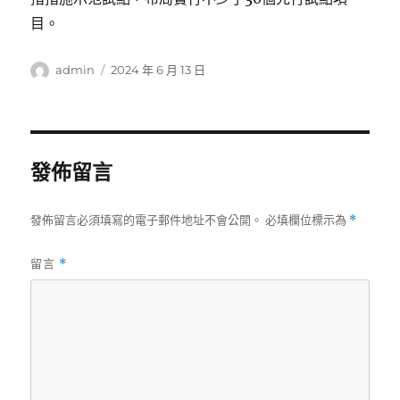
目。
作
發
admin
2024 年 6 月 13 日
者
佈
日
期:
發佈留言
發佈留言必須填寫的電子郵件地址不會公開。
必填欄位標示為
*
留言
*