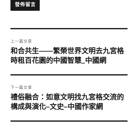
文
上一篇文章
章
和合共生——繁榮世界文明去九宮格
上
一
時租百花園的中國智慧_中國網
導
篇
覽
文
章:
下一篇文章
禮俗融合：如意文明找九宮格交流的
下
一
構成與演化–文史–中國作家網
篇
文
章: