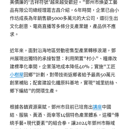
美價廉的‘吉祥符號’越來越受歡迎。”鄧州市煥姿工藝
品有限公司總經理葛吉昌介紹，6年時間，企業已由小
作坊成長為年銷售額5000多萬元的大公司，還衍生出
文化創意、電商直播等多條分支產業鏈，產品供不應
求。
近年來，面對沿海地區勞動密集型產業轉移浪潮，鄧
州展現出獨特的承接智慧：利用閑置“村小”、糧庫改
建標準化車間，企業落地成本降低40%；實施“工匠
小樹屋
回鄉”計劃，對帶技術返鄉者給予最高50萬元
創業補貼；配套建設化纖原料基地，實現“城里紡絲、
鄉下編結”的閉環生產。
根據各鎮資源稟賦，鄧州市目前已培育出
講座
中國
結、服裝、黃酒、雨傘等14個特色產業體系，這種“傳
統手藝+現代要素”的組合拳，讓2024年鄧州市縣域