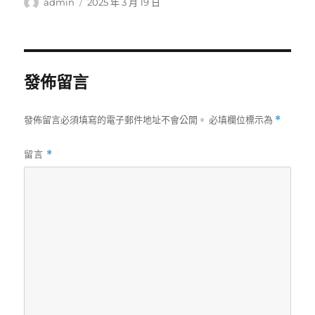
作
發
admin
2025 年 3 月 19 日
者
佈
日
期:
發佈留言
發佈留言必須填寫的電子郵件地址不會公開。
必填欄位標示為
*
留言
*