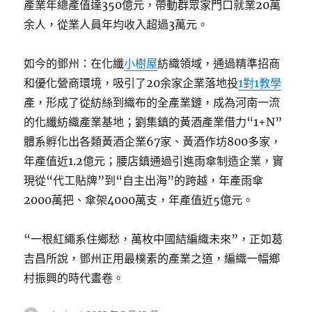
產業年總產值達350億元，帶動群眾家門口就業20萬
余人，從業人員年均收入超過3萬元。
如今的鄧州：在化纖
小樹屋
紡織領域，通過精準招商
和優化營商環境，吸引了20余家企業落地投
1對1教學
產，形成了從紡絲到織布的全產業鏈，成為河南一流
的化纖紡織產業基地；劉集鎮的黃酒產業借力“1+N”
體系孵化出各類黃酒企業67家、黃酒作坊800多家，
年產值近1.2億元；腰店鎮通過引進雨傘制造企業，實
現從“代工貼牌”到“自主出海”的跨越，年產雨傘
2000萬把、傘架4000萬支，年產值近5億元。
“一根紅繩系住鄉愁，萬枚中國結編織未來”，正如葛
吉昌所說，鄧州正用最樸素的產業之道，編織一幅鄉
村振興的時代畫卷。