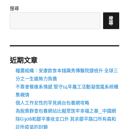
搜尋
搜
尋
近期文章
糧農組織：安康飲食本錢飆秀傳醫院健檢升 全球三
分之一生齒無力負擔
不靠會餐維系情感 堅守14年義工活動凝億嵐系統櫃
集親情
個人工作女性的罕見病台包養網攻略
為脫貧群查包養網站比擬眾筑牢幸福之基_中國網
除G308和鄒平東收支口外 其余鄒平路口所有森和
診所疫苗的封鎖