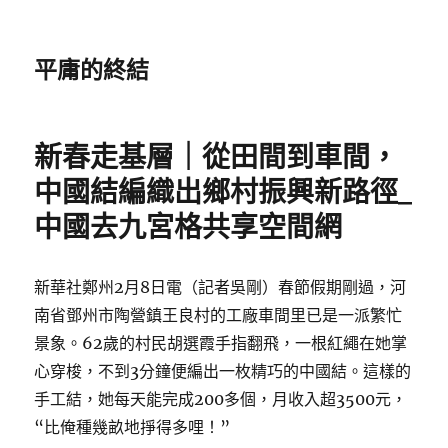
平庸的終結
新春走基層｜從田間到車間，
中國結編織出鄉村振興新路徑_
中國去九宮格共享空間網
新華社鄭州2月8日電（記者吳剛）春節假期剛過，河
南省鄧州市陶營鎮王良村的工廠車間里已是一派繁忙
景象。62歲的村民胡選霞手指翻飛，一根紅繩在她掌
心穿梭，不到3分鐘便編出一枚精巧的中國結。這樣的
手工結，她每天能完成200多個，月收入超3500元，
“比俺種幾畝地掙得多哩！”