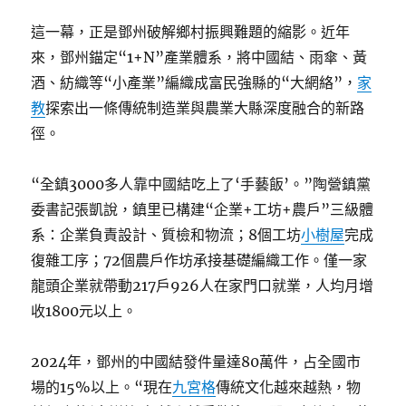
這一幕，正是鄧州破解鄉村振興難題的縮影。近年
來，鄧州錨定“1+N”產業體系，將中國結、雨傘、黃
酒、紡織等“小產業”編織成富民強縣的“大網絡”，
家
教
探索出一條傳統制造業與農業大縣深度融合的新路
徑。
“全鎮3000多人靠中國結吃上了‘手藝飯’。”陶營鎮黨
委書記張凱說，鎮里已構建“企業+工坊+農戶”三級體
系：企業負責設計、質檢和物流；8個工坊
小樹屋
完成
復雜工序；72個農戶作坊承接基礎編織工作。僅一家
龍頭企業就帶動217戶926人在家門口就業，人均月增
收1800元以上。
2024年，鄧州的中國結發件量達80萬件，占全國市
場的15%以上。“現在
九宮格
傳統文化越來越熱，物