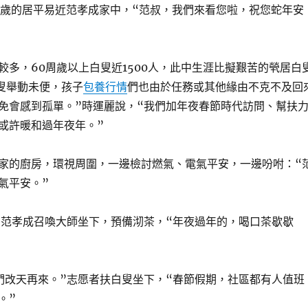
3歲的居平易近范孝成家中，“范叔，我們來看您啦，祝您蛇年安
較多，60周歲以上白叟近1500人，此中生涯比擬艱苦的煢居白
白叟舉動未便，孩子
包養行情
們也由於任務或其他緣由不克不及回
免會感到孤單。”時運麗說，“我們加年夜春節時代訪問、幫扶
或許暖和過年夜年。”
家的廚房，環視周圍，一邊檢討燃氣、電氣平安，一邊吩咐：“
氣平安。”
”范孝成召喚大師坐下，預備沏茶，“年夜過年的，喝口茶歇歇
們改天再來。”志愿者扶白叟坐下，“春節假期，社區都有人值班
。”