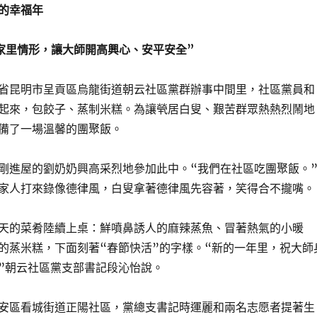
的幸福年
家里情形，讓大師開高興心、安平安全”
省昆明市呈貢區烏龍街道朝云社區黨群辦事中間里，社區黨員和
起來，包餃子、蒸制米糕。為讓煢居白叟、艱苦群眾熱熱烈鬧地
備了一場溫馨的團聚飯。
剛進屋的劉奶奶興高采烈地參加此中。“我們在社區吃團聚飯。
家人打來錄像德律風，白叟拿著德律風先容著，笑得合不攏嘴。
天的菜肴陸續上桌：鮮噴鼻誘人的麻辣蒸魚、冒著熱氣的小暖
的蒸米糕，下面刻著“春節快活”的字樣。“新的一年里，祝大師
”朝云社區黨支部書記段沁怡說。
安區看城街道正陽社區，黨總支書記時運麗和兩名志愿者提著生