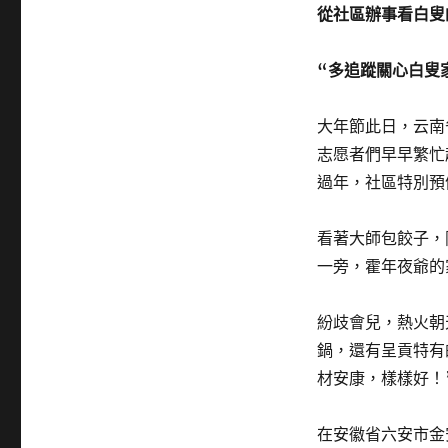
從社區辦事看白叟
“多追蹤關心白叟
大年節此日，云南
志愿者們早早繁忙
過年，社區特別預
看著大師包餃子，
一旁，霍年夜爺的
紛歧會兒，熱火朝
鍋，還有呈貢特有
材安康，樣樣好！
在安徽省六安市金