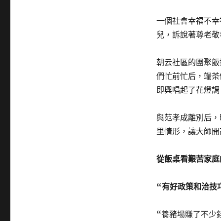
一個社會幸福不幸
兒，訴說著尊老敬
朝云社區的團聚飯
們忙前忙后，端茶
即興唱起了花燈調
與范孝成離別后，
里情形，讓大師開
從飯桌看艱苦家庭
“有好政策和洽技
“養豬場賺了不少