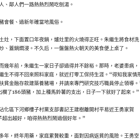
人、鄰人們一路熱熱烈鬧吃刨湯。
豬會餐、過新年確當地風俗。
土灶，下面置口年夜鍋，爐灶里的火燒得正旺。朱繼生將食材洗
炒、蓋鍋燜浸。不久后，一盤盤熱火朝天的美食便上桌了。
而幾年前，朱繼生一家日子卻過得并不餘裕。那時，老婆患病，
繼生不得不回來照料家庭，就近打零工保持生涯。“得知我家情
扶貧金融存款建築養豬場，并請來專門研究技巧職員停止領導。
出欄了186頭豬，加上種馬鈴薯的支出，日子一下就好了起來。”
沾化區下河鄉樓子村黨支部書記王建樹離開村平易近王勇家賀
子超出越好，咱得熱熱烈鬧過個好年。”
多年，終年用藥，家庭累贅較重，面對因病返貧的風險。王勇空