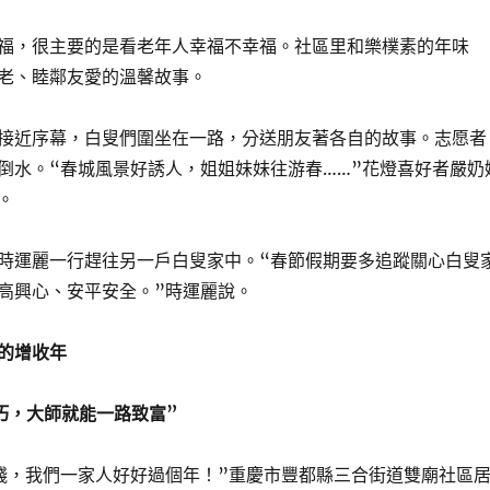
福，很主要的是看老年人幸福不幸福。社區里和樂樸素的年味
老、睦鄰友愛的溫馨故事。
接近序幕，白叟們圍坐在一路，分送朋友著各自的故事。志愿者
倒水。“春城風景好誘人，姐姐妹妹往游春……”花燈喜好者嚴奶
。
時運麗一行趕往另一戶白叟家中。“春節假期要多追蹤關心白叟
高興心、安平安全。”時運麗說。
的增收年
巧，大師就能一路致富”
錢，我們一家人好好過個年！”重慶市豐都縣三合街道雙廟社區