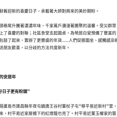
辭舊迎新的喜慶日子，承載著大師對將來的美妙期盼。
頭巷尾升騰著濃濃年味，千家萬戶瀰漫著團聚的溫馨。受災群眾
上了喜慶的對聯；社區食堂支起圓桌，為煢居白叟預備了豐富的
包鼓了起來，置辦了更豐盛的年貨……人們促膝圍坐、感觸感染
送朋友歡喜，以分歧的方法共度新年。
的安居年
好日子更有盼頭”
葫蘆島市建昌縣年夜屯鎮唐王谷村董杖子屯“移平易近新村”里
來，村平易近家屋檐下的紅燈籠也亮了。村平易近董玉權家的窗