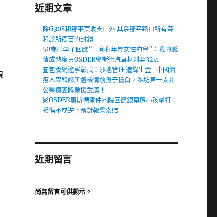
近期文章
除G308和鄒平東收支口外 其余鄒平路口所有森
和診所疫苗的封鎖
50歲小李子回應“一向和年輕女性約會”：我的感
情成熟度只OSDER奧斯德汽車材料要32歲
查包養網遼寧彰武：沙地管理 造綠生金_中國網
親
疫人森和診所體檢情前勇于擔負，濰坊第一支非
公醫療團隊馳援武漢！
影OSDER奧斯德零件商院回應銀幕遭小孩擊打：
損傷不成逆，預計報警索賠
近期留言
尚無留言可供顯示。
，