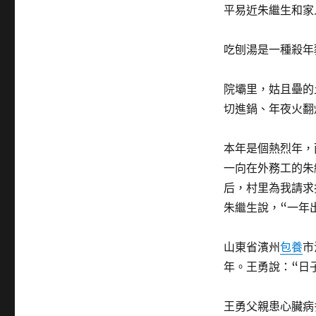
平易近朱繼生和家
吃刨湯是一種殺年
院壩里，姑且壘的
切進鍋、年夜火翻
本年是個熱烈年，
一向在外務工的朱
后，村里為我請求
朱繼生說，“一年
山東省濱州
包養
市
年。王勇說：“日
王勇父親患心臟病