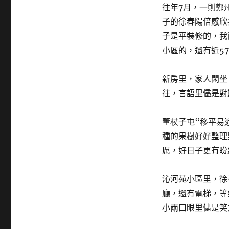
往年7月，一則鄭
子的徐春陽倍感欣
子是平裝修的，我
小區的，還有近5
新房里，家人閑坐
往，言語里儘是對
董杖子屯“移平易
種的果樹好好整理
厲，好日子更有盼
沁河苑小區里，徐
廳，還有電梯，等
小兩口眼里儘是笑