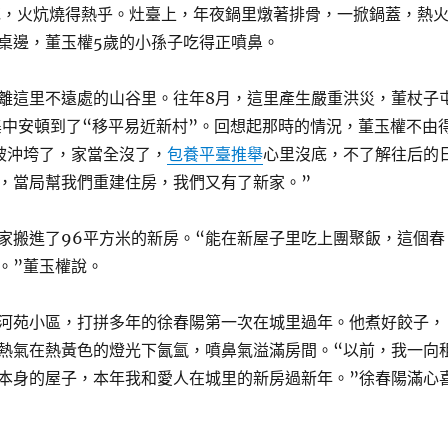
花，火炕燒得熱乎。灶臺上，年夜鍋里燉著排骨，一掀鍋蓋，熱
桌邊，董玉權5歲的小孫子吃得正噴鼻。
離這里不遠處的山谷里。往年8月，這里產生嚴重洪災，董杖子
集中安頓到了“移平易近新村”。回想起那時的情況，董玉權不由
被沖垮了，家當全沒了，
包養平臺推舉
心里沒底，不了解往后的
，當局幫我們重建住房，我們又有了新家。”
家搬進了96平方米的新房。“能在新屋子里吃上團聚飯，這個春
。”董玉權說。
河苑小區，打拼多年的徐春陽第一次在城里過年。他煮好餃子，
熱氣在熱黃色的燈光下氤氳，噴鼻氣溢滿房間。“以前，我一向
本身的屋子，本年我和愛人在城里的新房過新年。”徐春陽滿心