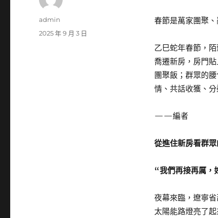
作
admin
春節是萬家團聚、
者
發
2025 年 9 月 3 日
佈
乙巳蛇年春節，陌
日
喬遷新房，房門貼
期:
團聚飯；群眾的腰
情、共話收獲、分
——編者
從進住新房看群眾
“我們再接再厲，
夜幕來臨，遼寧省
太陽能路燈亮了起