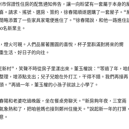
州市保證性住房的配售通知佈告，讓一向盼望有一套屬于本身的
喜。請求、搖號、選房、簽約，徐春陽順遂選購了一套屋子。“
簡略添置了一些家具家電便進住了。”徐春陽說，和他一路進住
70名新業主。
，燈火可親。人們品嘗著團圓的喜悅，杯子里斟滿對將來的嚮
重生活、好日子的向往。
近新村”，笑聲不時從房子里漾出來。董玉權說：“等過了年，咱
整理，增添點支出；兒子兒媳在外打工，干得不錯。我們再接再
頭。”再過一年，董玉權的小孫子就該上小學了。
春陽和老婆吃過晚飯，坐在餐桌旁聊天。“新房夠年夜，三室兩
氣象熱和了，把咱爸媽也接到鄭州住幾天。”說起新一年的打算
意。