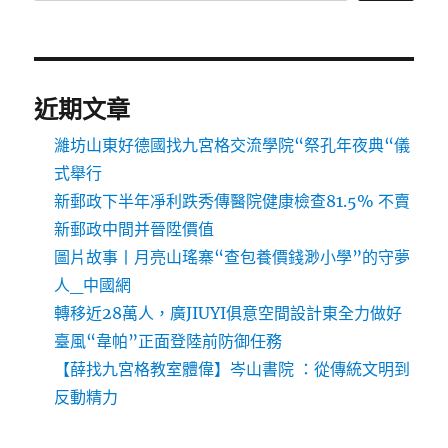
近期文章
濰坊山東好德國找九宮格交流學院“祭孔年夜典“儀
式舉行
新郵政下半年凈利跌秀傳醫院健康檢查81.5% 不賣
新郵政中間并晉陞價值
圖片故事丨月亮山瑤寨“查包養價錢渺小學”的守夢
人_中國網
轉移近28萬人，廣JIUYI俱意空間設計東全力做好
臺風“韋帕”正面登陸前防御任務
【薛找九宮格教室體偉】岑山書院 ：從傳統文明到
反動精力