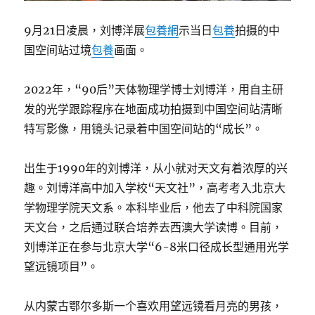
9月21日凌晨，刘博洋展
包養網
示当日
包養
拍摄的中
国空间站过境
包養
画面。
2022年，“90后”天体物理学博士刘博洋，用自主研
发的光学跟踪程序在地面成功拍摄到中国空间站清晰
特写影像，用镜头记录着中国空间站的“成长”。
出生于1990年的刘博洋，从小就对天文有着浓厚的兴
趣。刘博洋高中加入学校“天文社”，高考考入北京大
学物理学院天文系。本科毕业后，他去了中科院国家
天文台，之后通过联合培养去西澳大学读博。目前，
刘博洋正在参与北京大学“6-8米口径成长型通用光学
望远镜项目”。
从内蒙古鄂尔多斯一个喜欢用望远镜看月亮的男孩，