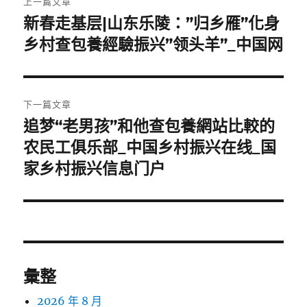
上一篇文章
章
新春走基层|山东乐陵：”归乡雁”化身
上
一
乡村查包養經驗振兴”领头羊”_中国网
導
篇
覽
文
章:
下一篇文章
追梦“老男孩”和他查包養網站比較的
下
一
农民工俱乐部_中国乡村振兴在线_国
篇
家乡村振兴信息门户
文
章:
彙整
2026 年 8 月