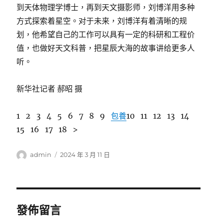
到天体物理学博士，再到天文摄影师，刘博洋用多种
方式探索着星空。对于未来，刘博洋有着清晰的规
划，他希望自己的工作可以具有一定的科研和工程价
值，也做好天文科普，把星辰大海的故事讲给更多人
听。
新华社记者 郝昭 摄
1 2 3 4 5 6 7 8 9
包養
10 11 12 13 14
15 16 17 18 >
作
發
admin
2024 年 3 月 11 日
者
佈
日
期:
發佈留言