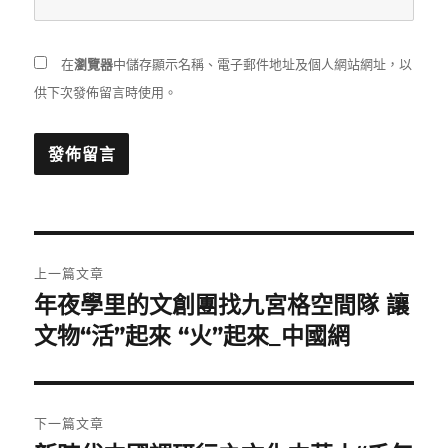
在
瀏覽器
中儲存顯示名稱、電子郵件地址及個人網站網址，以
供下次發佈留言時使用。
文
上一篇文章
章
年夜學里的文創團找九宮格空間隊 讓
上
一
文物“活”起來 “火”起來_中國網
導
篇
覽
文
章:
下一篇文章