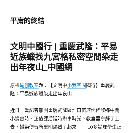
平庸的終結
文明中國行 | 重慶武隆：平易
近族蠟找九宮格私密空間染走
出年夜山_中國網
原標
瑜伽教室
題：【文明中
小我空間
國行】重慶武
隆：平易近族蠟染走出年夜山
近日，當記者離開重慶武隆區浩口苗族仡佬族鄉中間
小黌舍時，正值課后延時辦事時光。教室里寧靜了上
去，蠟染傳習所里則熱烈了起來——10多論理學生正