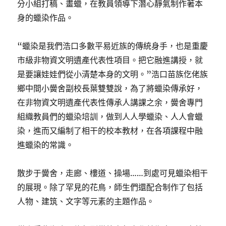
分小組打稿、畫蠟，在教員領導下潛心靜氣制作著本
身的蠟染作品。
“蠟染是我們浩口多數平易近族的傳統身手，也是重慶
市級非物資文明遺產代表性項目。把它融進講授，就
是要讓娃娃們從小清楚本身的文明。”浩口苗族仡佬族
鄉中間小黌舍副校長葉雙雙說，為了將蠟染傳承好，
在非物資文明遺產代表性傳承人講課之余，黌舍專門
組織教員們的蠟染培訓，做到人人學蠟染、人人會蠟
染，進而又編制了相干的校本教材，在各項課程中融
進蠟染的常識。
散步于黌舍，走廊、樓道、操場……到處可見蠟染相干
的展現。除了罕見的花鳥，師生們還配合制作了包括
人物、建筑、文字等元素的主題作品。