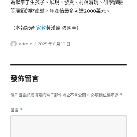
為聚集了生孩子、展現、發賣、村落游玩、研學體驗
等環節的財產鏈，年產值最多可達2000萬元。
（本報記者
家教
黃漢鑫 張國圣）
作
發
admin
2025 年 6 月 10 日
者
佈
日
期:
發佈留言
發佈留言必須填寫的電子郵件地址不會公開。
必填欄位標示為
*
留言
*