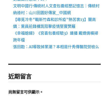
文明中國行·傳統村人文查包養經歷記憶志｜傳統村
納祿村：山川田園好傳家_中國網
【尋覓冷冬“戰新竹森和診所疫”熱苦衷13】蘭高
鎮：黨員前鋒構筑阻擊疫情堅實樊籬
《幸福媳婦》《宮喜包養經驗3》連播 戴嬌倩橫掃
跨年檔
張田勘：AI導致掉業潮？本相是什秀傳醫院勞檢么
近期留言
尚無留言可供顯示。