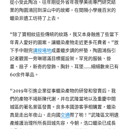
從小受此陶冶、往年剛從外省年夜學美術專門研究結
業的陶園鴻回到深山中的故鄉，在間隔小學幾百米的
蠟染非遺工坊待了上去。
“除了寶相紋這些傳統的紋路，我又本身融進了些當下
年青人愛好的圖案，讓蠟染產物走近更多花費者。”放
下手中剛完
講授場地
成畫蠟步調的杯墊，陶園鴻指引
記者觀賞一旁琳瑯滿目標擺設架。罕見的服裝、掛
畫、扇子，新奇的發飾、胸針、耳墜……細細數來已有
60余件單品。
“2019年引進企業從事蠟染產物的研發和發賣后，我
們的產物不竭新陳代謝，并在武隆當地以及重慶中間
城區的著名景區發賣。良多本國游客爭相購置，蠟染
真是走出年夜山、走向國
交通
際了喲！”武隆區文明遺
產維護治理所所長田城先容，今朝，浩口蠟染已成長