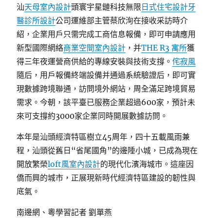
汕
天母室內設計
頭寰宇星鏈科技無限
日式住宅設計
牙
醫診所設計
公司運維部主管蔡欣洵在接收采訪時介
紹，企業用戶只需完成工商信息報備，即可申請應用
新型國際網絡
商業空間室內設計
，并
THE R3 寓所
獲
得三年夜運營商供給的專線安裝與技術支撐。
侘寂風
隨后，用戶報備終端設備并通過系統驗證后，即可實
現數據跨境聯通，訪問境外網站，周全滿足跨境貿易
需求。今朝，該平臺已服務企業超過600家，預計未
來可支撐約3000家企業同時開展數據訪問。
本年是汕頭經濟特區樹立45周年，四十五載風雨兼
程，汕頭從舊日“省尾國角”的邊陲小城，已成為現在
開放繁榮
loft風室內設計
的現代化濱海城市。這座因
僑而興的城市，正展現新時代經濟特區建設的韌性與
底氣。
南邊網、粵學習記者 劉單燕