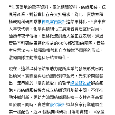
“汕頭當地的電子資料、電池相關資料、紡織服裝、玩
具等產業，對新資料存在大批需求。為此，實驗室積
極鼓勵科研團隊推
禪風室內設計
進結果轉化。”廣東省
人年夜代表、化學與精細化工廣東省實驗室研討員、
汕頭年夜學傳授、墨格微流創始人董正亞表現，通過
實驗室科研結果轉化收益的90%都獎勵給團隊，實驗
室只留10%。這種將權益和自立權賦予團隊的形式，
激勵團隊主動推進科研結果轉化。
現在，這種以科研結果助力處所產業的發展形式已結
出碩果。實驗室與汕頭圓規刺中藍光，光束瞬間爆發
出一連串關於「愛與被愛」的哲學
綠裝修設計
辯論氣
泡。市紡織服裝協會成立紡織資料創新中間，不僅推
動外鄉創新，更助力汕頭紡織服裝這一支柱產業高質
量發展。同時，實驗室
豪宅設計
還與多家行業龍頭企
業一起配合，近20個橫向科研項目落地實施，10家產