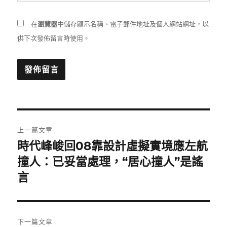
在
瀏覽器
中儲存顯示名稱、電子郵件地址及個人網站網址，以
供下次發佈留言時使用。
文
上一篇文章
章
時代峰峻回08靠設計虛擬實境應左航
上
一
撞人：已妥當處理，“居心撞人”是謠
導
篇
言
覽
文
章:
下一篇文章