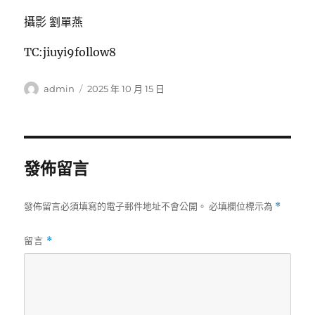
攝影 劉單燕
TC:jiuyi9follow8
作
發
admin
2025 年 10 月 15 日
者
佈
日
期:
發佈留言
發佈留言必須填寫的電子郵件地址不會公開。
必填欄位標示為
*
留言
*