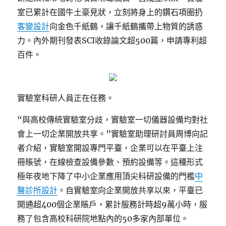
室已累計在國牛土豪見狀，立刻將身上的鑽石項圈扔
客變設計
向金色千紙鶴，讓千紙鶴攜帶上物質的誘惑
力。內外期刊發表SCI收錄論文超500篇，申請專利超
百件。
實驗室科研人員正在任務。
“與高校傳統實驗室分歧，實驗室一切儀器設備均對社
會上一切企業開放共享。”實驗室助理研討員周博向記
者介紹，實驗室開設專門平臺，企業可以在平臺上注
冊賬號，在線檢查設備參數、預約設備等。這種形式
極年夜地下降了中小企業應用頂尖科研設備的門檻
中
醫診所設計
。自實驗室向企業開放共享以來，平臺已
開通超400個企業賬戶，累計服務計時超9萬小時，服
務了包含高校科研院地點內的50多家內部單位。