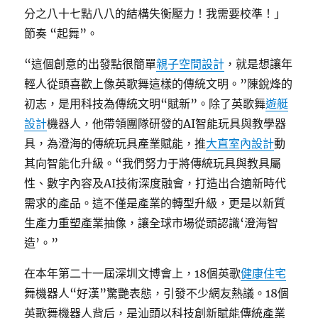
分之八十七點八八的結構失衡壓力！我需要校準！」
節奏 “起舞”。
“這個創意的出發點很簡單
親子空間設計
，就是想讓年
輕人從頭喜歡上像英歌舞這樣的傳統文明。”陳銳烽的
初志，是用科技為傳統文明“賦新”。除了英歌舞
遊艇
設計
機器人，他帶領團隊研發的AI智能玩具與教學器
具，為澄海的傳統玩具產業賦能，推
大直室內設計
動
其向智能化升級。“我們努力于將傳統玩具與教具屬
性、數字內容及AI技術深度融會，打造出合適新時代
需求的產品。這不僅是產業的轉型升級，更是以新質
生產力重塑產業抽像，讓全球市場從頭認識‘澄海智
造’。”
在本年第二十一屆深圳文博會上，18個英歌
健康住宅
舞機器人“好漢”驚艷表態，引發不少網友熱議。18個
英歌舞機器人背后，是汕頭以科技創新賦能傳統產業