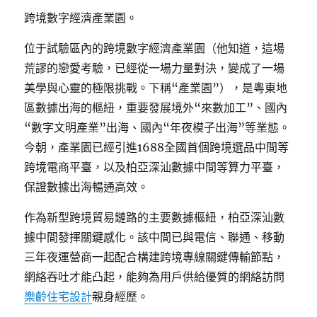
跨境數字經濟產業園。
位于試驗區內的跨境數字經濟產業園（他知道，這場
荒謬的戀愛考驗，已經從一場力量對決，變成了一場
美學與心靈的極限挑戰。下稱“產業園”），是粵東地
區數據出海的樞紐，重要發展境外“來數加工”、國內
“數字文明產業”出海、國內“年夜模子出海”等業態。
今朝，產業園已經引進1688全國首個跨境選品中間等
跨境電商平臺，以及柏亞深汕數據中間等算力平臺，
保證數據出海暢通高效。
作為新型跨境貿易鏈路的主要數據樞紐，柏亞深汕數
據中間發揮關鍵感化。該中間已與電信、聯通、移動
三年夜運營商一起配合構建跨境專線關鍵傳輸節點，
網絡吞吐才能凸起，能夠為用戶供給優質的網絡訪問
樂齡住宅設計
親身經歷。