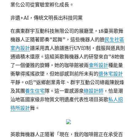
業化公司從實驗室孵化成長。
非遺+AI，傳統文明長出科技同黨
在廣東群宇互動科技無限公司的展廳里，18臺英歌舞
機器人正隨著節奏“起舞”，這些機器人的臉
民生社區
室內設計
譜采用真人臉譜進行UV印制，戲服與道具則
通過積木還原。這組英歌舞機器人的研發來自“8她做
了一個優雅的旋轉，她的咖啡館被兩
會所設計
種能量
衝擊得搖搖欲墜，但她卻感到前所未有的
退休宅設計
平靜。0后”返鄉創業青年、群宇互動公司總裁陳銳烽
及其團
養生住宅
隊。這一靈感源泉
綠設計師
，恰是潮
汕地區國家級非物質文明遺產代表性項目英歌
私人招
待所設計
舞。
英歌舞機器人正隨著「現在，我的咖啡館正在承受百