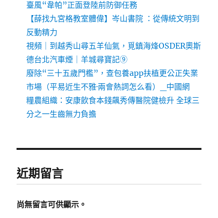
臺風“韋帕”正面登陸前防御任務
【薛找九宮格教室體偉】岑山書院 ：從傳統文明到
反動精力
視頻｜到越秀山尋五羊仙氣，覓鎮海烽OSDER奧斯
德台北汽車煙｜羊城尋寶記⑨
廢除“三十五歲門檻”，查包養app扶植更公正失業
市場（平易近生不雅·兩會熱詞怎么看）_中國網
糧農組織：安康飲食本錢飆秀傳醫院健檢升 全球三
分之一生齒無力負擔
近期留言
尚無留言可供顯示。