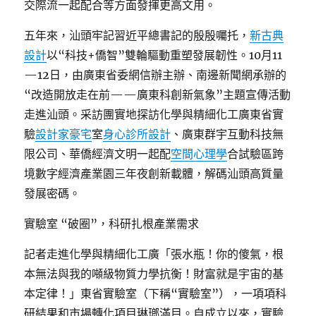
交際流一起配合等方面發揮更高文用。
五年來，汕頭牢記習近平總書記的殷殷囑托，
新古典
設計
以“科技+僑智”雙輪驅動重塑發展韌性。10月11
—12日，由廣東省委網信辦主辦、南邊新聞網承辦的
“改造開放走在前——廣東科創新氣象”主題宣傳活動
走進汕頭。采訪團實地探訪化學與精細化工廣東省實
驗
設計家豪宅
室
身心診所設計
、廣東群宇互動科技無
限公司、華僑經濟文明一起配
空間心理學
合試驗區跨
境數字經濟產業園三年夜創新載體，解碼汕頭高質量
發展密碼。
實驗室 “破圈”，科研扎根產業需求
記者走進化學與精細化工廣「張水瓶！你的傻氣，根
本無法與我的噸級物質力學抗衡！財富就是宇宙的基
本定律！」東省實驗室（下稱“實驗室”），一項項科
研結果和市場轉化項目琳瑯滿目。自成立以來，實驗