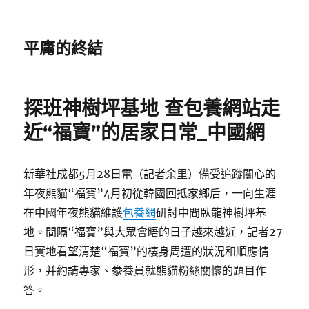
平庸的終結
探班神樹坪基地 查包養網站走
近“福寶”的居家日常_中國網
新華社成都5月28日電（記者余里）備受追蹤關心的
年夜熊貓“福寶”4月初從韓國回抵家鄉后，一向生涯
在中國年夜熊貓維護
包養網
研討中間臥龍神樹坪基
地。間隔“福寶”與大眾會晤的日子越來越近，記者27
日實地看望清楚“福寶”的棲身周遭的狀況和順應情
形，并約請專家、豢養員就熊貓粉絲關懷的題目作
答。