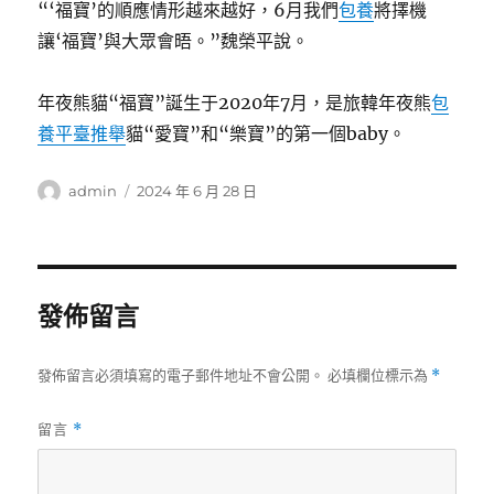
“‘福寶’的順應情形越來越好，6月我們
包養
將擇機
讓‘福寶’與大眾會晤。”魏榮平說。
年夜熊貓“福寶”誕生于2020年7月，是旅韓年夜熊
包
養平臺推舉
貓“愛寶”和“樂寶”的第一個baby。
作
發
admin
2024 年 6 月 28 日
者
佈
日
期:
發佈留言
發佈留言必須填寫的電子郵件地址不會公開。
必填欄位標示為
*
留言
*