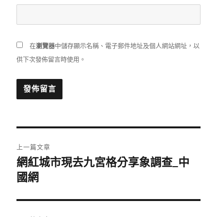
在
瀏覽器
中儲存顯示名稱、電子郵件地址及個人網站網址，以
供下次發佈留言時使用。
文
上一篇文章
章
網紅城市現去九宮格分享象調查_中
上
一
國網
導
篇
覽
文
章: