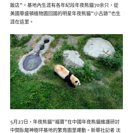
飯店”。基地內生涯有各年紀段年夜熊貓70余只，從
美國華盛頓植物園回國的明星年夜熊貓“小古跡”也生
涯在這里。
5月27日，年夜熊貓“福寶”在中國年夜熊貓維護研討
中間臥龍神樹坪基地的繁育園里運動。新華社記者 沈