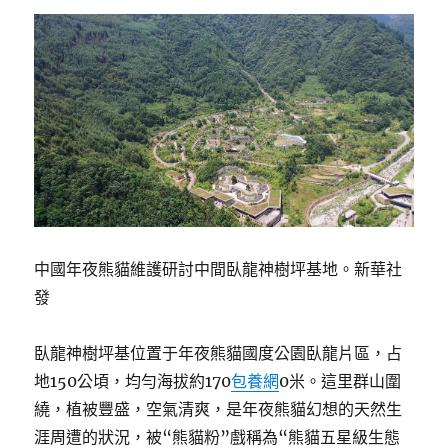
中國年夜熊貓維護研討中間臥龍神樹坪基地。新華社
發
臥龍神樹坪基位置于年夜熊貓國度公園臥龍片區，占
地150公頃，均勻海拔約170
包養網
0米。這里群山圍
繞，植被豐盛，空氣清爽，是年夜熊貓幻想的天然生
涯周遭的狀況，被“熊貓粉”戲稱為“熊貓五星級生態