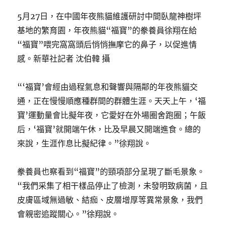
5月27日，在中國年夜熊貓維護研討中間臥龍神樹坪
基地的繁育園，年夜熊貓“福寶”的豢養員徐翔在給
“福寶”喂完窩窩頭后悄悄撫摩它的鼻子，以促進情
感。新華社記者 沈伯韓 攝
“‘福寶’會經由過程氣息和聲響與隔鄰的年夜熊貓交
通，正在慢慢順應種群間的群體生涯。天天上午，‘福
寶’運動量會比擬年夜，它愛好在外場圈舍跑圈；午飯
后，‘福寶’就開端午休，比及早晨又開端進食。總的
來說，生涯作息比擬紀律。”徐翔說。
豢養員也察看到“福寶”的頸項部分呈現了斷毛景象。
“我們采集了相干樣品停止了檢測，未發明致病菌，且
皮膚區域無過敏、結痂、皮層增厚等異常景象，我們
會親密追蹤關心。”徐翔說。