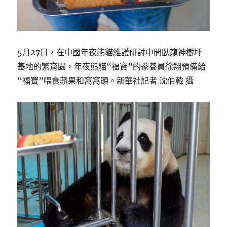
5月27日，在中國年夜熊貓維護研討中間臥龍神樹坪
基地的繁育園，年夜熊貓“福寶”的豢養員徐翔預備給
“福寶”喂食蘋果和窩窩頭。新華社記者 沈伯韓 攝