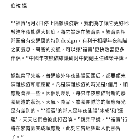
伯韓 攝
“‘福寶’5月4日停止隔離檢疫后，我們為了讓它更好地
融進年夜熊貓大師庭，將它設定在繁育園。繁育園相
鄰圈舍有交通窗的特別design，有利于相鄰年夜熊貓
之間氣息、聲響的交通，可以讓‘福寶’更快熟習更多
伴侶。”中國年夜熊貓維護研討中間副主任魏榮平說。
據魏榮平先容，普通旅外年夜熊貓回國后，都要顛末
隔離檢疫和順應期。凡是隔離檢疫的時光是1個月，順
應期會長一些。因個別差別，每只年夜熊貓對新的豢
養周遭的狀況、天氣、食品、豢養團隊等的順應時光
是有差別的。“‘福寶’的鄰人是年夜熊貓‘冰成’和‘運
運’，天天它們會彼此打召喚。”魏榮平說，“‘福寶’行
將在繁育園完成順應期，此刻它曾經與鄰人們熟習
了。”