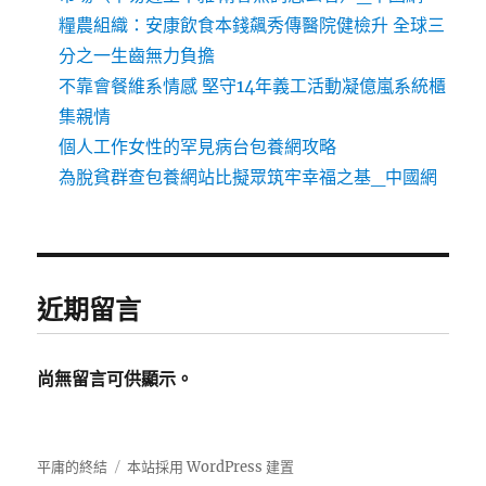
糧農組織：安康飲食本錢飆秀傳醫院健檢升 全球三
分之一生齒無力負擔
不靠會餐維系情感 堅守14年義工活動凝億嵐系統櫃
集親情
個人工作女性的罕見病台包養網攻略
為脫貧群查包養網站比擬眾筑牢幸福之基_中國網
近期留言
尚無留言可供顯示。
平庸的終結
本站採用 WordPress 建置