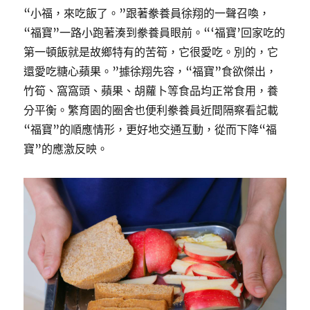
“小福，來吃飯了。”跟著豢養員徐翔的一聲召喚，
“福寶”一路小跑著湊到豢養員眼前。“‘福寶’回家吃的
第一頓飯就是故鄉特有的苦筍，它很愛吃。別的，它
還愛吃糖心蘋果。”據徐翔先容，“福寶”食欲傑出，
竹筍、窩窩頭、蘋果、胡蘿卜等食品均正常食用，養
分平衡。繁育園的圈舍也便利豢養員近間隔察看記載
“福寶”的順應情形，更好地交通互動，從而下降“福
寶”的應激反映。