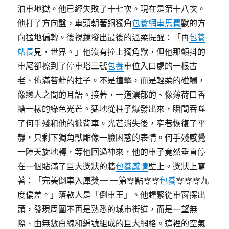
泊車地獄。他已經失敗了十七次。現在是第十八次。
他打了方向盤，車頭朝著銅獨角
包養網車馬費
獸的方
向猛地偏轉。後視鏡發出最後的溫柔提醒：「再
包養
站長
見，世界。」他沒有撞上獨角獸，但他那顫抖的
車尾卻擦到了停車塔三號
包養
車位入口處的一根古
老、佈滿苔蘚的柱子。不是撞擊，而是輕柔的碰觸，
像戀人之間的耳語。接著，一道濃郁的、像薄荷口香
糖一樣的綠色光芒。猛地從柱子爆發出來，瞬間吞噬
了何手殘和他的掀背車。光芒消失後，窄巷恢復了平
靜，只剩下獨角獸雕像一臉困惑的表情。何手殘感覺
一陣天旋地轉，等他回過神來，他的車子竟然垂直停
在一個貼滿了巨大獎狀的牆
包養感情
壁上。獎狀上寫
著：「完美倒車入庫獎——第零點零零
包養
零零零九
度偏差。」落款人是「倒車王」。他趕緊從車窗探出
頭，發現周圍不再是熟悉的城市街道，而是一望無
際、由無數白線和編號組成的巨大網格。這裡的空氣