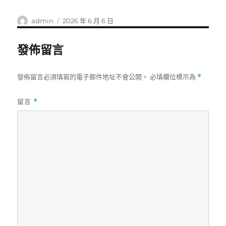
作
發
admin
2026 年 6 月 6 日
者
佈
日
發佈留言
期:
發佈留言必須填寫的電子郵件地址不會公開。
必填欄位標示為
*
留言
*