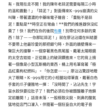
有，我現在走不開！我的陳年老蒜泥需要每隔三小時
的溫和震動！」「蒜泥？」對面傳來K-999崩潰的尖
叫聲，帶著濃濃的中藥味電子雜音：「重點不是蒜
泥！重點是**時空正在彎曲！**我們的推進器快沒紅
棗了！快！我們在你的後院
包養
！別帶任何多餘的東
西！除了——你那缸蒜泥！」就在廖沾沾還在糾結要
不要帶上他最珍愛的那把銀勺時，外面的牆壁傳來一
聲巨大的撞擊。一個穿著黑色燕尾服、戴著太陽眼鏡
的太空吉娃娃，正從牆上的破洞鑽進來。它的背上揹
著一個像是小型瓦斯桶的東西，桶上用毛筆寫著「極
品紅棗枸杞燃料」。「你怎麼——」廖沾沾驚訝地瞪
大了眼睛。K-999用它的小短腿站得筆直，戴著白色
手套的爪子優雅地一揮：「沒時間了，沾沾先生！宇
宙水餃快要拉肚子了！我們必須在你被醋酸離子炮鎖
定前離開！」話音未落，一股極致尖銳、刺鼻的酸氣
猛地從店門口灌入，伴隨著一個狂妄自大的電子音