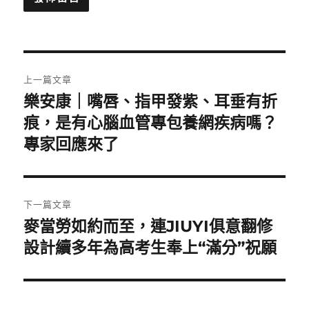
文
上一篇文章
章
樂安康｜嘴唇、指甲發紫、耳垂有折
上
一
痕，是有心腦血管專包養網疾病嗎？
導
篇
專家回應來了
覽
文
章:
下一篇文章
麥當勞如約而至，連JIUYI俱意翻修
下
一
設計續多年為高考生奉上“滿分”祝願
篇
文
章: