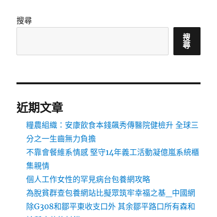
搜尋
搜
尋
近期文章
糧農組織：安康飲食本錢飆秀傳醫院健檢升 全球三
分之一生齒無力負擔
不靠會餐維系情感 堅守14年義工活動凝億嵐系統櫃
集親情
個人工作女性的罕見病台包養網攻略
為脫貧群查包養網站比擬眾筑牢幸福之基_中國網
除G308和鄒平東收支口外 其余鄒平路口所有森和