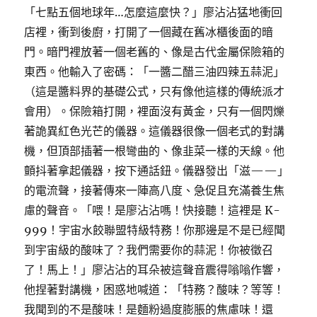
「七點五個地球年…怎麼這麼快？」廖沾沾猛地衝回
店裡，衝到後廚，打開了一個藏在舊冰櫃後面的暗
門。暗門裡放著一個老舊的、像是古代金屬保險箱的
東西。他輸入了密碼：「一醬二醋三油四辣五蒜泥」
（這是醬料界的基礎公式，只有像他這樣的傳統派才
會用）。保險箱打開，裡面沒有黃金，只有一個閃爍
著詭異紅色光芒的儀器。這儀器很像一個老式的對講
機，但頂部插著一根彎曲的、像韭菜一樣的天線。他
顫抖著拿起儀器，按下通話鈕。儀器發出「滋——」
的電流聲，接著傳來一陣高八度、急促且充滿養生焦
慮的聲音。「喂！是廖沾沾嗎！快接聽！這裡是 K-
999！宇宙水餃聯盟特級特務！你那邊是不是已經聞
到宇宙級的酸味了？我們需要你的蒜泥！你被徵召
了！馬上！」廖沾沾的耳朵被這聲音震得嗡嗡作響，
他捏著對講機，困惑地喊道：「特務？酸味？等等！
我聞到的不是酸味！是麵粉過度膨脹的焦慮味！還