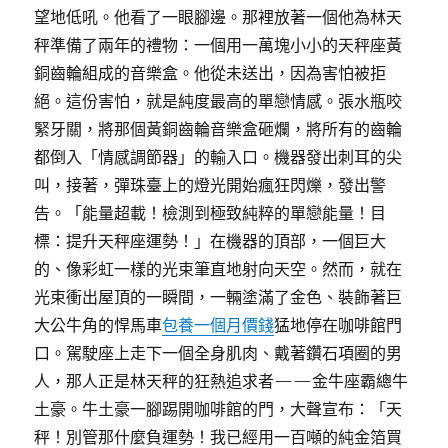
望地低吼。他看了一眼腳邊。那裡放著一個他為林天
秤準備了兩年的禮物：一個用一萬塊小小的天秤座黃
銅齒輪組成的音樂盒。他從未送出，因為害怕被拒
絕。這份害怕，就是純度最高的單戀情感。張水瓶咬
緊牙關，將那個黃銅齒輪音樂盒砸爛，將所有的齒輪
都倒入「情感調節器」的輸入口。機器發出刺耳的尖
叫，接著，彈珠臺上的燈光開始瘋狂閃爍，發出警
告。「能量超載！檢測到極致純粹的單戀能量！目
標：提升天秤座運勢！」在機器的頂部，一個巨大
的、像彩虹一樣的光束筆直地射向天空。然而，就在
光束衝出屋頂的一瞬間，一輛塗滿了金色、裝飾著巨
大公牛角的悍馬車
包養一個月價錢
猛地停在咖啡館門
口。駕駛座上走下一個全身肌肉、戴著鑽石項圈的男
人，那人正是林天秤的狂熱追求者——金牛座霸總牛
土豪。牛土豪一腳踢開咖啡館的門，大聲宣布：「天
秤！別管那什麼負運勢！我已經用一百噸的純金箔買