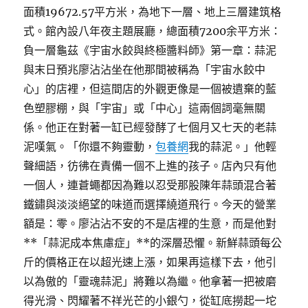
面積19672.57平方米，為地下一層、地上三層建筑格
式。館內設八年夜主題展廳，總面積7200余平方米：
負一層龜茲《宇宙水餃與終極醬料師》第一章：蒜泥
與末日預兆廖沾沾坐在他那間被稱為「宇宙水餃中
心」的店裡，但這間店的外觀更像是一個被遺棄的藍
色塑膠棚，與「宇宙」或「中心」這兩個詞毫無關
係。他正在對著一缸已經發酵了七個月又七天的老蒜
泥嘆氣。「你還不夠靈動，
包養網
我的蒜泥。」他輕
聲細語，彷彿在責備一個不上進的孩子。店內只有他
一個人，連蒼蠅都因為難以忍受那股陳年蒜頭混合著
鐵鏽與淡淡絕望的味道而選擇繞道飛行。今天的營業
額是：零。廖沾沾不安的不是店裡的生意，而是他對
**「蒜泥成本焦慮症」**的深層恐懼。新鮮蒜頭每公
斤的價格正在以超光速上漲，如果再這樣下去，他引
以為傲的「靈魂蒜泥」將難以為繼。他拿著一把被磨
得光滑、閃耀著不祥光芒的小銀勺，從缸底撈起一坨