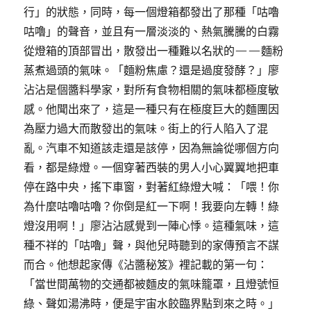
行」的狀態，同時，每一個燈箱都發出了那種「咕嚕
咕嚕」的聲音，並且有一層淡淡的、熱氣騰騰的白霧
從燈箱的頂部冒出，散發出一種難以名狀的——麵粉
蒸煮過頭的氣味。「麵粉焦慮？還是過度發酵？」廖
沾沾是個醬料學家，對所有食物相關的氣味都極度敏
感。他聞出來了，這是一種只有在極度巨大的麵團因
為壓力過大而散發出的氣味。街上的行人陷入了混
亂。汽車不知道該走還是該停，因為無論從哪個方向
看，都是綠燈。一個穿著西裝的男人小心翼翼地把車
停在路中央，搖下車窗，對著紅綠燈大喊：「喂！你
為什麼咕嚕咕嚕？你倒是紅一下啊！我要向左轉！綠
燈沒用啊！」廖沾沾感覺到一陣心悸。這種氣味，這
種不祥的「咕嚕」聲，與他兒時聽到的家傳預言不謀
而合。他想起家傳《沾醬秘笈》裡記載的第一句：
「當世間萬物的交通都被麵皮的氣味籠罩，且燈號恒
綠、聲如湯沸時，便是宇宙水餃臨界點到來之時。」