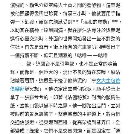
濃稠的、顏色介於灰綠與土黃之間的發酵物。這蒜泥
被他照顧得像稀世珍寶，每隔三小時，他就要用手指
彈一下缸邊，確保它能感受到**「溫和的震動」**，
以助其在精神上達到圓滿。就在廖沾沾專注於與蒜泥
進行心靈交流時，外面的世界開始發出一些不對勁的
信號。首先是聲音。街上所有的汽車喇叭同時發出了
一個持續不斷、低沉且潮濕的「咕嚕——咕嚕
——」聲。這聲音不是引擎聲，也不是正常的鳴笛
聲，而像是一個巨大的、消化不良的胃在哀嚎。廖沾
沾皺著眉頭，這嚴重干擾了他蒜泥的「寧
女大生包養
俱樂部
靜冥想」。他決定出去看個究竟，順手從桌上
拿了一張髒兮兮的，印著《沾醬秘笈》封面的皺衛生
紙，塞進口袋以備不時之需。他一腳踏出店門，立刻
被眼前的景象震驚了。整條城市的主幹道上，數百個
交通信號燈，從東邊到西邊，從高架橋到巷弄口，全
部變成了綠燈。它們不是交替閃爍，而是固定在「通