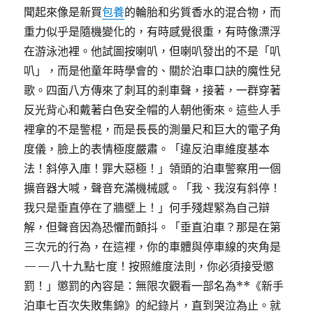
聞起來像是新買
包養
的輪胎和劣質香水的混合物，而
重力似乎是隨機變化的，有時感覺很重，有時像漂浮
在游泳池裡。他試圖按喇叭，但喇叭發出的不是「叭
叭」，而是他童年時學會的、關於泊車口訣的魔性兒
歌。四面八方傳來了刺耳的剎車聲，接著，一群穿著
反光背心和戴著白色安全帽的人朝他衝來。這些人手
裡拿的不是警棍，而是長長的測量尺和巨大的電子角
度儀，臉上的表情極度嚴肅。「違反泊車維度基本
法！斜停入庫！罪大惡極！」領頭的泊車警察用一個
擴音器大喊，聲音充滿機械感。「我、我沒有斜停！
我只是垂直停在了牆壁上！」何手殘趕緊為自己辯
解，但聲音因為恐懼而顫抖。「垂直泊車？那是在第
三次元的行為，在這裡，你的車體與停車線的夾角是
——八十九點七度！按照維度法則，你必須接受懲
罰！」懲罰的內容是：無限次觀看一部名為**《新手
泊車七百次失敗集錦》的紀錄片，直到哭泣為止。就