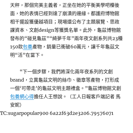
天秤，那個完美主義者，正坐在她的平衡美學吧檯後
面，她的表情已經到達了崩潰的邊緣。都護府博物館
相干擺設獲優越項目；現場還公布了主題展覽、思政
課資本、文創design等獲獎名單。此外，龜茲博物館
發布的“碰見龜茲”“綺夢千年”兩年夜文創系列共23種
150款
包養
產物，銷量已衝破60萬元，讓千年龜茲文
明“活”在當下。
“下一個步驟，我們將深化兩年夜系列的文創
brand，立異龜茲文明的絲巾、徽章等產物，打形成
一個‘可帶走’的龜茲文明主題禮盒。”龜茲博物館文創
包養網心得
擔任人王想說。（工人日報客戶端記者 馬
安妮）
TC:sugarpopular900 6a22f63d2e3206.79576071