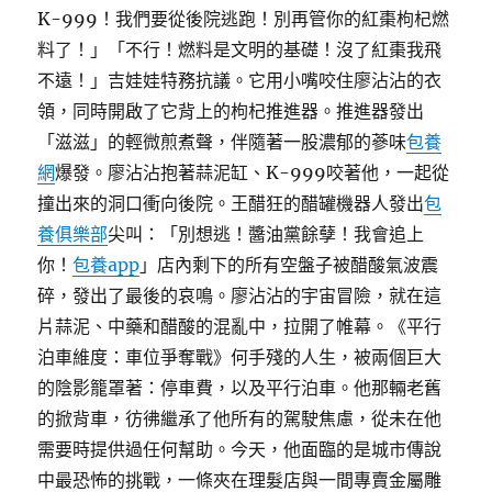
K-999！我們要從後院逃跑！別再管你的紅棗枸杞燃
料了！」「不行！燃料是文明的基礎！沒了紅棗我飛
不遠！」吉娃娃特務抗議。它用小嘴咬住廖沾沾的衣
領，同時開啟了它背上的枸杞推進器。推進器發出
「滋滋」的輕微煎煮聲，伴隨著一股濃郁的蔘味
包養
網
爆發。廖沾沾抱著蒜泥缸、K-999咬著他，一起從
撞出來的洞口衝向後院。王醋狂的醋罐機器人發出
包
養俱樂部
尖叫：「別想逃！醬油黨餘孽！我會追上
你！
包養app
」店內剩下的所有空盤子被醋酸氣波震
碎，發出了最後的哀鳴。廖沾沾的宇宙冒險，就在這
片蒜泥、中藥和醋酸的混亂中，拉開了帷幕。《平行
泊車維度：車位爭奪戰》何手殘的人生，被兩個巨大
的陰影籠罩著：停車費，以及平行泊車。他那輛老舊
的掀背車，彷彿繼承了他所有的駕駛焦慮，從未在他
需要時提供過任何幫助。今天，他面臨的是城市傳說
中最恐怖的挑戰，一條夾在理髮店與一間專賣金屬雕