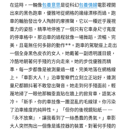
在這時，一輛像
包養意思
是從科幻
包養情婦
電影裡開
出來的黑色跑車，優雅地從網格的邊緣漂移而過。跑
車的輪胎發出令人陶醉的摩擦聲，它以一種近乎蔑視
重力的姿態，精準地停進了一個只有它車身尺寸寬度
的停車格中。那泊車的過程就像一場舞蹈，流暢、完
美，且毫無任何多餘的動作**。跑車的駕駛座上走出
一個全身黑色皮衣的女人，她戴著一副透明護目鏡，
冷酷地朝著何手殘的方向走來。她的步伐優雅而精
準，每一步都像是被測量過一樣，完美地落在網格線
上。「車影大人！」泊車警察們立刻立正站好，連測
量尺都顫抖著不敢發出聲音。她走到何手殘面前，輕
蔑地掃了一眼他那輛垂直貼在牆上的掀背車，語氣冰
冷。「新手，你的車技像一團混亂的毛線球。你污染
了泊車維度的純粹性。」「但你的後視鏡貼紙——
『永不放棄』，讓我看到了一絲愚蠢的勇氣。」車影
大人突然掏出一個像是遙控器的裝置，對著何手殘的