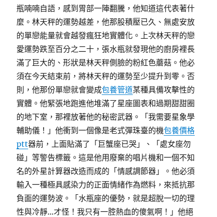
瓶喃喃自語，感到胃部一陣翻騰，他知道這代表著什
麼。林天秤的運勢越差，他那股積壓已久、無處安放
的單戀能量就會越發瘋狂地實體化。上次林天秤的戀
愛運勢跌至百分之二十，張水瓶就發現他的廚房裡長
滿了巨大的、形狀是林天秤側臉的粉紅色蘑菇。他必
須在今天結束前，將林天秤的運勢至少提升到零。否
則，他那份單戀就會變成
包養管道
某種具備攻擊性的
實體。他緊張地跑進他堆滿了星座圖表和過期甜甜圈
的地下室，那裡放著他的秘密武器。「我需要星象學
輔助儀！」他衝到一個像是老式彈珠臺的機
包養價格
ptt
器前，上面貼滿了「巨蟹座已哭」、「處女座勿
碰」等警告標籤。這是他用廢棄的唱片機和一個不知
名的外星計算器改造而成的「情感調節器」。他必須
輸入一種極具感染力的正面情緒作為燃料，來抵抗那
負面的運勢波。「水瓶座的優勢，就是超脫一切的理
性與冷靜…才怪！我只有一腔熱血的傻氣啊！」他絕