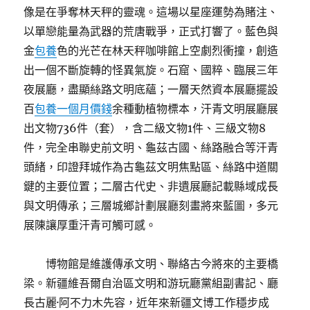
像是在爭奪林天秤的靈魂。這場以星座運勢為賭注、
以單戀能量為武器的荒唐戰爭，正式打響了。藍色與
金
包養
色的光芒在林天秤咖啡館上空劇烈衝撞，創造
出一個不斷旋轉的怪異氣旋。石窟、國粹、臨展三年
夜展廳，盡顯絲路文明底蘊；一層天然資本展廳擺設
百
包養一個月價錢
余種動植物標本，汗青文明展廳展
出文物736件（套），含二級文物1件、三級文物8
件，完全串聯史前文明、龜茲古國、絲路融合等汗青
頭緒，印證拜城作為古龜茲文明焦點區、絲路中道關
鍵的主要位置；二層古代史、非遺展廳記載縣域成長
與文明傳承；三層城鄉計劃展廳刻畫將來藍圖，多元
展陳讓厚重汗青可觸可感。
博物館是維護傳承文明、聯絡古今將來的主要橋
梁。新疆維吾爾自治區文明和游玩廳黨組副書記、廳
長古麗·阿不力木先容，近年來新疆文博工作穩步成