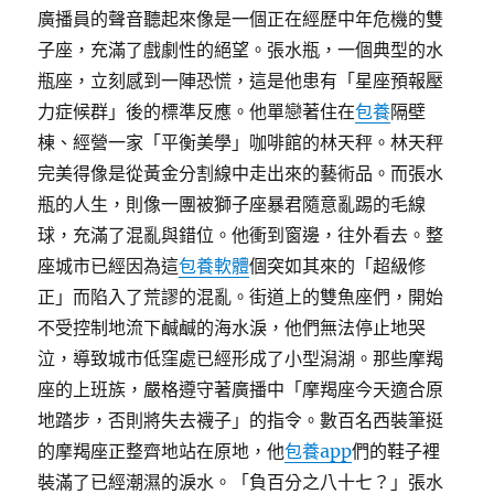
廣播員的聲音聽起來像是一個正在經歷中年危機的雙
子座，充滿了戲劇性的絕望。張水瓶，一個典型的水
瓶座，立刻感到一陣恐慌，這是他患有「星座預報壓
力症候群」後的標準反應。他單戀著住在
包養
隔壁
棟、經營一家「平衡美學」咖啡館的林天秤。林天秤
完美得像是從黃金分割線中走出來的藝術品。而張水
瓶的人生，則像一團被獅子座暴君隨意亂踢的毛線
球，充滿了混亂與錯位。他衝到窗邊，往外看去。整
座城市已經因為這
包養軟體
個突如其來的「超級修
正」而陷入了荒謬的混亂。街道上的雙魚座們，開始
不受控制地流下鹹鹹的海水淚，他們無法停止地哭
泣，導致城市低窪處已經形成了小型潟湖。那些摩羯
座的上班族，嚴格遵守著廣播中「摩羯座今天適合原
地踏步，否則將失去襪子」的指令。數百名西裝筆挺
的摩羯座正整齊地站在原地，他
包養app
們的鞋子裡
裝滿了已經潮濕的淚水。「負百分之八十七？」張水