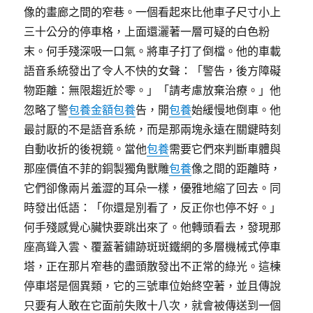
像的畫廊之間的窄巷。一個看起來比他車子尺寸小上
三十公分的停車格，上面還灑著一層可疑的白色粉
末。何手殘深吸一口氣。將車子打了倒檔。他的車載
語音系統發出了令人不快的女聲：「警告，後方障礙
物距離：無限趨近於零。」「請考慮放棄治療。」他
忽略了警
包養金額
包養
告，開
包養
始緩慢地倒車。他
最討厭的不是語音系統，而是那兩塊永遠在關鍵時刻
自動收折的後視鏡。當他
包養
需要它們來判斷車體與
那座價值不菲的銅製獨角獸雕
包養
像之間的距離時，
它們卻像兩片羞澀的耳朵一樣，優雅地縮了回去。同
時發出低語：「你還是別看了，反正你也停不好。」
何手殘感覺心臟快要跳出來了。他轉頭看去，發現那
座高聳入雲、覆蓋著鏽跡斑斑鐵網的多層機械式停車
塔，正在那片窄巷的盡頭散發出不正常的綠光。這棟
停車塔是個異類，它的三號車位始終空著，並且傳說
只要有人敢在它面前失敗十八次，就會被傳送到一個