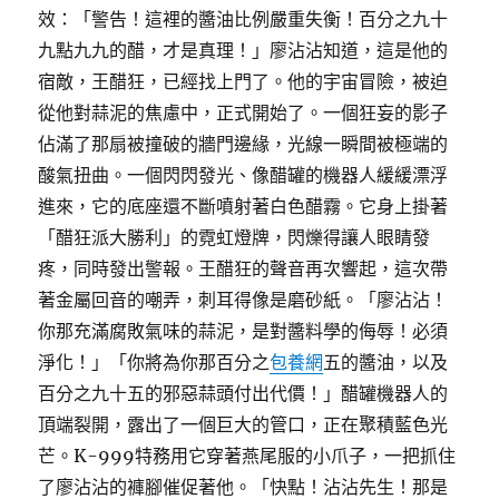
效：「警告！這裡的醬油比例嚴重失衡！百分之九十
九點九九的醋，才是真理！」廖沾沾知道，這是他的
宿敵，王醋狂，已經找上門了。他的宇宙冒險，被迫
從他對蒜泥的焦慮中，正式開始了。一個狂妄的影子
佔滿了那扇被撞破的牆門邊緣，光線一瞬間被極端的
酸氣扭曲。一個閃閃發光、像醋罐的機器人緩緩漂浮
進來，它的底座還不斷噴射著白色醋霧。它身上掛著
「醋狂派大勝利」的霓虹燈牌，閃爍得讓人眼睛發
疼，同時發出警報。王醋狂的聲音再次響起，這次帶
著金屬回音的嘲弄，刺耳得像是磨砂紙。「廖沾沾！
你那充滿腐敗氣味的蒜泥，是對醬料學的侮辱！必須
淨化！」「你將為你那百分之
包養網
五的醬油，以及
百分之九十五的邪惡蒜頭付出代價！」醋罐機器人的
頂端裂開，露出了一個巨大的管口，正在聚積藍色光
芒。K-999特務用它穿著燕尾服的小爪子，一把抓住
了廖沾沾的褲腳催促著他。「快點！沾沾先生！那是