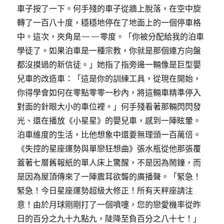
車子按了一下。何手殘的車子從牆上脫落，在空中旋
轉了一百八十度，穩穩地停在了地面上的一個停車格
中。這次，夾角是——零度。「你被分配給我的泊車
學徒了。如果泊車是一種宗教，你就是那個連方向盤
都沒摸過的新信徒。」她指了指旁邊一輛像是巨型嬰
兒車的改造車：「這是你的訓練工具，從現在開始，
你得學會如何在零點零零一秒內，將這輛車精準停入
對面的針眼大小的車位裡。」何手殘看著那輛閃閃發
光、還在播放《小星星》的嬰兒車，感到一陣眩暈。
泊車維度的生活，比他想象中還要無理頭一百萬倍。
《失控的星座運勢與單戀狂想曲》張水瓶從他那張覆
蓋著七層舊報紙的單人床上驚醒，不是因為鬧鐘，而
是因為屋頂傳來了一陣震耳欲聾的廣播聲。「緊急！
緊急！今日星座運勢超級大修正！所有天秤座請注
意！由於月球剛剛打了一個噴嚏，您的戀愛機率從昨
日的百分之九十九點九，陡降至負百分之八十七！」