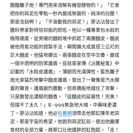
醋酸離子炮！專門用來溶解有機發酵物的！」「它會
把你的蒜泥在零點一秒內變成無菌的、純淨的白醋！
那是浩劫啊！」「不准動我的蒜泥！」廖沾沾發出了
醬料學家對待信仰般的怒吼。他以一種專業包水餃的
極限速度，從旁邊的麵粉堆中抓起了兩團麵皮。麵皮
被他用氣功般的捏製手法，瞬間擴大成直徑三公尺的
巨大麵皮。他猛地擲出，兩張麵皮在空中交疊，變成
一個半透明的防禦護盾。這就是家傳《沾醬秘笈》中
記載的「水餃皮護盾」，薄韌而充滿彈性。藍色離子
炮光束猛烈地擊中麵皮護盾，發出了一聲像是汽水開
蓋的聲音。護盾劇烈震動，但奇蹟般地擋住了攻擊，
只是散發出濃郁的麵香。「這麵皮的延展性！完美！
但撐不了太久！」K-999焦急地大喊，中藥味更濃
了。廖沾沾知道，他必
包養網
須帶走他那缸陳年老蒜
泥，那是宇宙的希望。他跑到蒜泥缸前，使出他搬運
食材的全部力量，將那口比他還胖的缸抱起。「走！