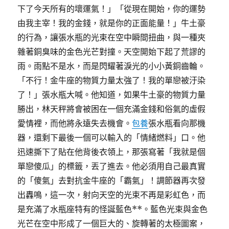
下了今天所有的壞運氣！」「從現在開始，你的運勢
由我主宰！我的金錢，就是你的正面能量！」牛土豪
的行為，讓張水瓶的光束在空中瞬間扭曲，與一種夾
雜著銅臭味的金色光芒對撞。天空開始下起了荒謬的
雨。雨點不是水，而是閃耀著淚光的小小黃銅齒輪。
「不行！金牛座的物質力量太強了！我的單戀被汙染
了！」張水瓶大喊。他知道，如果牛土豪的物質力量
勝出，林天秤將會被困在一個充滿金錢和俗氣的虛假
愛情裡，而他將永遠失去機會。
包養
張水瓶看向那機
器，還剩下最後一個可以輸入的「情緒燃料」口。他
迅速撕下了貼在他背後衣領上，那張寫著「我就是個
單戀傻瓜」的標籤，丟了進去。他必須用自己最真實
的「傻氣」去對抗金牛座的「霸氣」！調節器再次發
出轟鳴，這一次，射向天空的光束不再是彩虹色，而
是充滿了水瓶座特有的怪誕藍色**。藍色光束與金色
光芒在空中形成了一個巨大的、旋轉著的太極圖案，