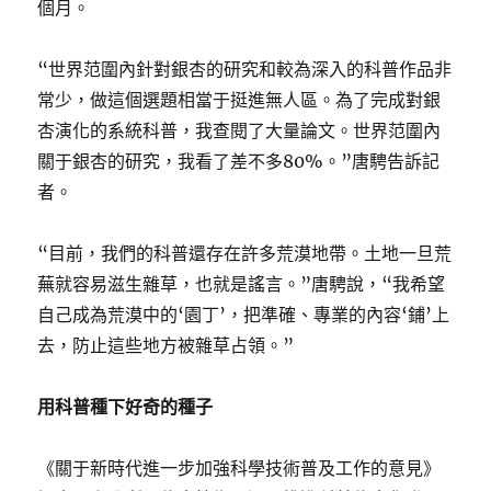
個月。
“世界范圍內針對銀杏的研究和較為深入的科普作品非
常少，做這個選題相當于挺進無人區。為了完成對銀
杏演化的系統科普，我查閱了大量論文。世界范圍內
關于銀杏的研究，我看了差不多80%。”唐騁告訴記
者。
“目前，我們的科普還存在許多荒漠地帶。土地一旦荒
蕪就容易滋生雜草，也就是謠言。”唐騁說，“我希望
自己成為荒漠中的‘園丁’，把準確、專業的內容‘鋪’上
去，防止這些地方被雜草占領。”
用科普種下好奇的種子
《關于新時代進一步加強科學技術普及工作的意見》