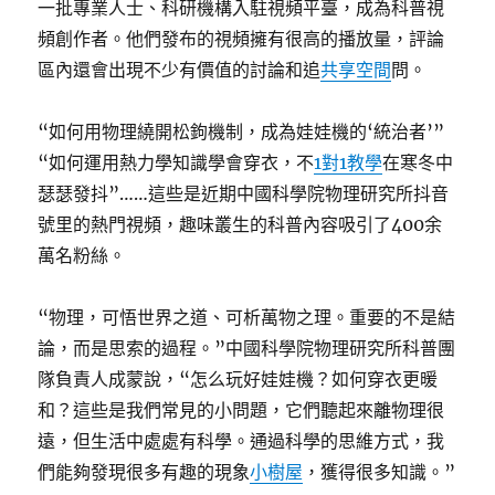
一批專業人士、科研機構入駐視頻平臺，成為科普視
頻創作者。他們發布的視頻擁有很高的播放量，評論
區內還會出現不少有價值的討論和追
共享空間
問。
“如何用物理繞開松鉤機制，成為娃娃機的‘統治者’”
“如何運用熱力學知識學會穿衣，不
1對1教學
在寒冬中
瑟瑟發抖”……這些是近期中國科學院物理研究所抖音
號里的熱門視頻，趣味叢生的科普內容吸引了400余
萬名粉絲。
“物理，可悟世界之道、可析萬物之理。重要的不是結
論，而是思索的過程。”中國科學院物理研究所科普團
隊負責人成蒙說，“怎么玩好娃娃機？如何穿衣更暖
和？這些是我們常見的小問題，它們聽起來離物理很
遠，但生活中處處有科學。通過科學的思維方式，我
們能夠發現很多有趣的現象
小樹屋
，獲得很多知識。”