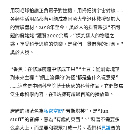
用羽毛球拍講正負電子對撞機，用掃把講宇宙射線……
各類生活用品都有可能成為同濟大學退休教授吳於人
的實驗器材。2018年至今，吳於人的抖音賬號“不刷
題的吳姥姥”獲贊2000余萬。“探究迷人的物理之
惑，享受科學思維的快樂，是我們一貫倡導的理念。”
吳於人說。
“香蕉：在修羅魔道中修成正果”“土豆：從劇毒塊莖
到未來主糧”“網上流傳的‘海怪’都是些什么玩意兒”
……這些是中國科學院博士唐騁的科普作品。它們聚焦
泛生命科學內容，在B站擁有超過百萬的播放量。
唐騁的賬號名為
私密空間
“芳斯塔芙”，是“fun
stuff”的音譯，意為“有趣的東西”。“科普不需要多
么高大上，而是要和觀眾打成一片。我們科
見證
普的