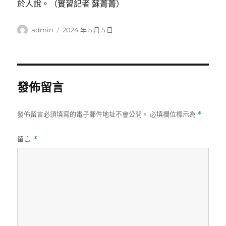
於人說。（實習記者 蘇菁菁）
作
發
admin
2024 年 5 月 5 日
者
佈
日
期:
發佈留言
發佈留言必須填寫的電子郵件地址不會公開。
必填欄位標示為
*
留言
*