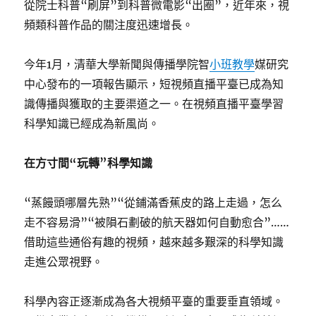
從院士科普“刷屏”到科普微電影“出圈”，近年來，視
頻類科普作品的關注度迅速增長。
今年1月，清華大學新聞與傳播學院智
小班教學
媒研究
中心發布的一項報告顯示，短視頻直播平臺已成為知
識傳播與獲取的主要渠道之一。在視頻直播平臺學習
科學知識已經成為新風尚。
在方寸間“玩轉”科學知識
“蒸饅頭哪層先熟”“從鋪滿香蕉皮的路上走過，怎么
走不容易滑”“被隕石劃破的航天器如何自動愈合”……
借助這些通俗有趣的視頻，越來越多艱深的科學知識
走進公眾視野。
科學內容正逐漸成為各大視頻平臺的重要垂直領域。