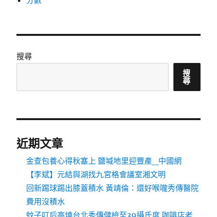
分數
搜尋
搜
尋
近期文章
金查包養心得秋塞上 鹽堿地里迎豐產_中國網
【李斌】元結與湖找九宮格會議室湘文明
回新踢球踢出膝蓋積水 黃靖倫：還好喉嚨秀傳醫院
費用沒積水
蚊子叮后高燒台北秀傳健檢至39攝氏度 咖啡店老