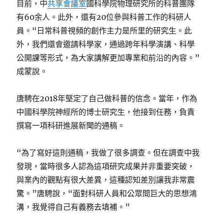
目前，中
共享會議室
國科學院物理研究所的科普團隊
有60余人。此外，還有20位參與科普工作的科研人
員。“日常科普視頻的創作主力是所里的研究生。此
外，我們還會邀請科學家，通過跨年科學演講、科學
公開課等形式，為大家講解更加專業和前沿的內容。”
成蒙說。
唐騁在2018年堅定了自己做科普的信念。當年，作為
中國科學院神經所的博士研究生，他接到任務，負責
撰寫一項科研進展新聞的通稿。
“為了寫好這則通稿，我做了很多調查。但在調查中我
發現，當時很多人認為這項研究成果并非重要突破，
與業內的觀點有很大差異，這種認知差別讓我非常震
驚。”唐騁說，“面對科研人員和公眾間巨大的思想鴻
溝，我覺得自己有義務去填補。”