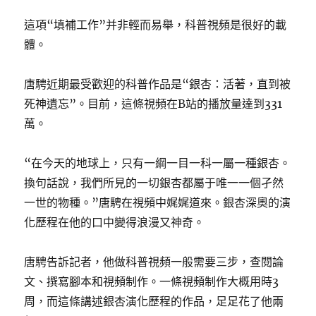
這項“填補工作”并非輕而易舉，科普視頻是很好的載
體。
唐騁近期最受歡迎的科普作品是“銀杏：活著，直到被
死神遺忘”。目前，這條視頻在B站的播放量達到331
萬。
“在今天的地球上，只有一綱一目一科一屬一種銀杏。
換句話說，我們所見的一切銀杏都屬于唯一一個孑然
一世的物種。”唐騁在視頻中娓娓道來。銀杏深奧的演
化歷程在他的口中變得浪漫又神奇。
唐騁告訴記者，他做科普視頻一般需要三步，查閱論
文、撰寫腳本和視頻制作。一條視頻制作大概用時3
周，而這條講述銀杏演化歷程的作品，足足花了他兩