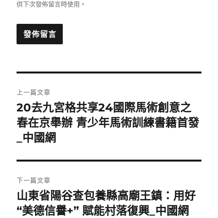
供下次發佈留言時使用。
文
上一篇文章
章
20去九宮格共享24國際馬術創意之
上
一
春在京舉辦 青少年馬術訓練書籍首發
導
篇
_中國網
覽
文
章:
下一篇文章
山東省陽谷查包養縣高廟王鎮：用好
下
一
“美德信譽+” 賦能村落復興_中國網