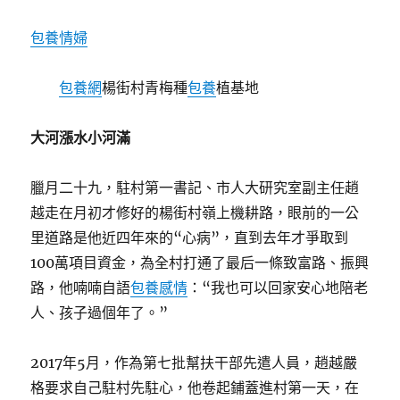
包養情婦
包養網
楊街村青梅種
包養
植基地
大河漲水小河滿
臘月二十九，駐村第一書記、市人大研究室副主任趙
越走在月初才修好的楊街村嶺上機耕路，眼前的一公
里道路是他近四年來的“心病”，直到去年才爭取到
100萬項目資金，為全村打通了最后一條致富路、振興
路，他喃喃自語
包養感情
：“我也可以回家安心地陪老
人、孩子過個年了。”
2017年5月，作為第七批幫扶干部先遣人員，趙越嚴
格要求自己駐村先駐心，他卷起鋪蓋進村第一天，在