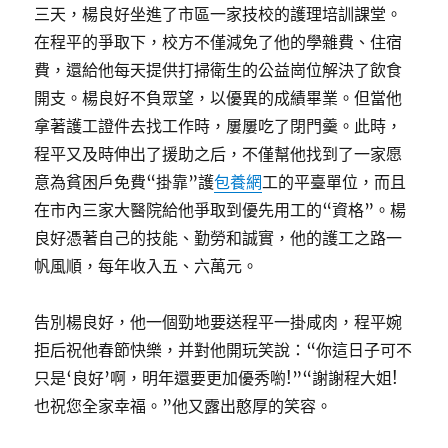
三天，楊良好坐進了市區一家技校的護理培訓課堂。
在程平的爭取下，校方不僅減免了他的學雜費、住宿
費，還給他每天提供打掃衛生的公益崗位解決了飲食
開支。楊良好不負眾望，以優異的成績畢業。但當他
拿著護工證件去找工作時，屢屢吃了閉門羹。此時，
程平又及時伸出了援助之后，不僅幫他找到了一家愿
意為貧困戶免費“掛靠”護
包養網
工的平臺單位，而且
在市內三家大醫院給他爭取到優先用工的“資格”。楊
良好憑著自己的技能、勤勞和誠實，他的護工之路一
帆風順，每年收入五、六萬元。
告別楊良好，他一個勁地要送程平一掛咸肉，程平婉
拒后祝他春節快樂，并對他開玩笑說：“你這日子可不
只是‘良好’啊，明年還要更加優秀喲!”“謝謝程大姐!
也祝您全家幸福。”他又露出憨厚的笑容。