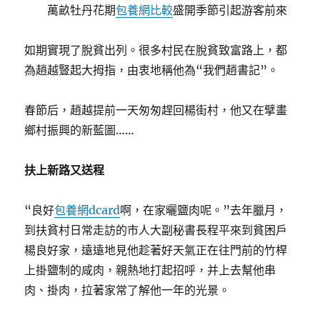
萬畝牡丹花期
包養網比較
盛開季節引起游客前來
如期實現了脫貧出列。很多村民在脫貧致富路上，都
為趙越豎起大拇指，由衷地稱他為“我們趙書記”。
春節后，趙越提前一天匆匆趕回楊街村，他又在擘畫
鄉村振興的新藍圖……
扶上新路又送程
“良好
包養網dcard
啊，在家曬鹽肉呢。”去年臘月，
到扶貧村日常走訪的市人大副秘書長程平來到貧困戶
楊良好家，遠遠地見他趁著好天氣正在往門前的竹桿
上掛鹽制的咸肉，親熱地打起招呼，并上去幫他串
肉、掛肉，拉著家常了解他一年的光景。