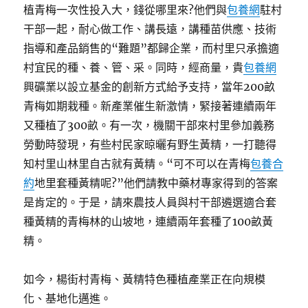
植青梅一次性投入大，錢從哪里來?他們與
包養網
駐村
干部一起，耐心做工作、講長遠，講種苗供應、技術
指導和產品銷售的“難題”都歸企業，而村里只承擔適
村宜民的種、養、管、采。同時，經商量，貴
包養網
興礦業以設立基金的創新方式給予支持，當年200畝
青梅如期栽種。新產業催生新激情，緊接著連續兩年
又種植了300畝。有一次，機關干部來村里參加義務
勞動時發現，有些村民家晾曬有野生黃精，一打聽得
知村里山林里自古就有黃精。“可不可以在青梅
包養合
約
地里套種黃精呢?”他們請教中藥材專家得到的答案
是肯定的。于是，請來農技人員與村干部遴選適合套
種黃精的青梅林的山坡地，連續兩年套種了100畝黃
精。
如今，楊街村青梅、黃精特色種植產業正在向規模
化、基地化邁進。