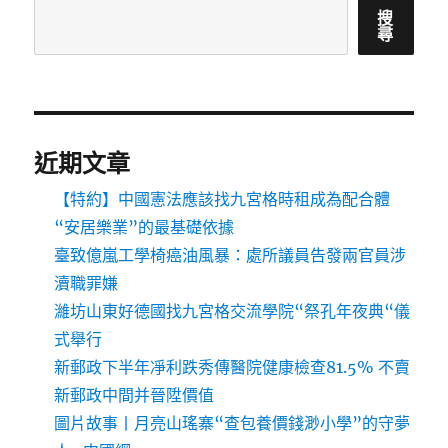
搜
尋
近期文章
【特約】中國憲法應該找九宮格時租成為配合體
“安居樂業”的最基礎依據
臺致億嵐工學椅癌油風暴：處所議員告發兩官員涉
瀆職罪嫌
濰坊山東好德國找九宮格交流學院“祭孔年夜典“儀
式舉行
新郵政下半年凈利跌秀傳醫院健康檢查81.5% 不賣
新郵政中間并晉陞價值
圖片故事丨月亮山瑤寨“查包養價錢渺小學”的守夢