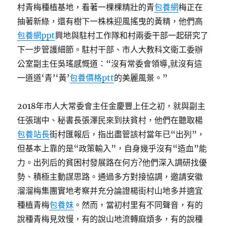
村青梅種植基地，看著一棵棵精壯的青
包養網
梅正在
抽著新綠，還有樹下一株株迎風搖曳的黃精，他們高
包養網ppt
興地與駐村工作隊和村兩委干部一起研究了
下一步管護細節。駐村干部、市人大教科文衛工委辦
公室副主任吳瑤感慨道：“沒有常委會領導,就沒有這
一道道‘青’‘黃’
包養價格ptt
的美麗風景。”
2018年市人大常委會主任金慶豐上任之初，就與副主
任張瑞中、秘書長張澤民來到扶貧村，他們在聽取楊
包養站長
街村匯報后，指出盡管該村當年已“出列”，
但基本上靠的是“政策輸入”，自身幾乎沒有“造血”能
力。出列后的貧困村發展路在何方?他們深入調研找優
勢、積極主動謀思路。通過多方對接協調，邀請安徽
溜溜梅集團實地考察并充分論證楊街村山地多并適宜
種植青梅
包養妹
。然而，當初村里有不同聲音，有的
說種青梅見效慢，有的說山地流轉麻煩多，有的說種