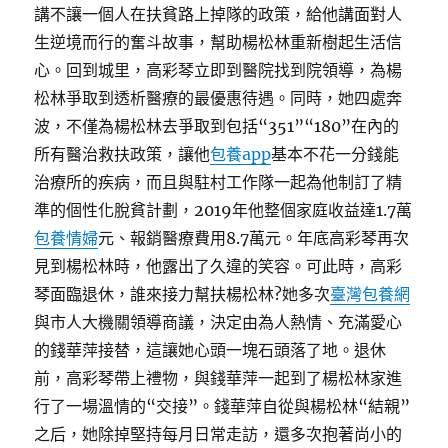
講不讓一個人在扶貧路上掉隊的政策，給他講面對人
生逆境而行的奮斗故事，幫助楊松林重新樹起生活信
心。回到城里，高彩琴立即到醫院找到院領導，為楊
松林爭取到透析醫療的最優惠待遇。同時，她四處奔
波，不僅為楊松林去爭取到包括“351”“180”在內的
所有醫治救扶政策，讓他
包養app
基本不花一分錢能
治療所的疾病，而且與駐村工作隊一起為他制訂了精
準的個性化脫貧計劃，2019年他整個家庭收益達1.7萬
包養情婦
元、報銷醫療費用8.7萬元。年底高彩琴再次
見到楊松林時，他露出了久違的笑容。可此時，高彩
琴面臨退休，誰來接力幫扶楊松林?她多次
臺灣包養網
與市人大機關領導商議，決定由為人熱情、充滿愛心
的錢華萍接替，這讓她心頭一塊石頭落了地。退休
前，高彩琴帶上禮物，與錢華萍一起到了楊松林家進
行了一場溫情的“交接”。錢華萍自從與楊松林“結親”
之后，她除掉堅持每月日常走訪，還多次抱著尚小的