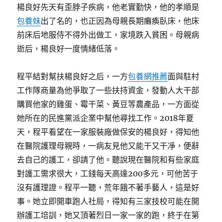
楊良好先天有歪脖子疾病，他老實勤快，他的孝順是
包養妹
出了名的，也正因為母親長期癱瘓臥床，他床
前床后地服侍不得外出做工，家境跌入貧困。母親病
逝后，楊良好一度情緒低落。
程平結對幫扶楊良好之后，一方
包養網推薦
面與駐村
工作隊商量為他爭取了一些扶持資金，發動人大干部
購買他家的雞蛋、霉干菜、黃豆等農產品，一方面從
她所在的民進黨派企業中幫他尋找工作。2018年夏
天，程平看望在一家服裝廠做保安的楊良好，得知他
在醫院護理母親時，一病友見他又能干又干凈，便辭
去自己的護工，卻請了他。聽說現在醫院和有些家庭
對護工需求很大，工錢每天高達200多元，可他苦于
沒有護理證。程平一聽，荒年餓不著手藝人，這是好
事。她立即開車跑人社局，得知有三家技校可能在開
辦護工培訓，她又頂著烈日一家一家的跑，終于在第