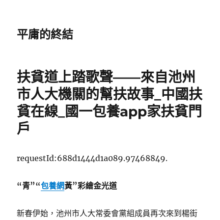
平庸的終結
扶貧道上踏歌聲——來自池州
市人大機關的幫扶故事_中國扶
貧在線_國一包養app家扶貧門
戶
requestId:688d1444d1a089.97468849.
“青”“
包養網
黃”彩繪金光道
新春伊始，池州市人大常委會黨組成員再次來到楊街