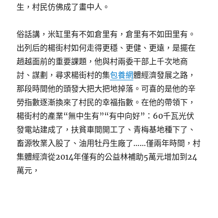
生，村民仿佛成了畫中人。
俗話講，米缸里有不如倉里有，倉里有不如田里有。
出列后的楊街村如何走得更穩、更健、更遠，是擺在
趙越面前的重要課題，他與村兩委干部上千次地商
討、謀劃，尋求楊街村的集
包養網
體經濟發展之路，
那段時間他的頭發大把大把地掉落。可喜的是他的辛
勞指數逐漸換來了村民的幸福指數。在他的帶領下，
楊街村的產業“無中生有”“有中向好”：60千瓦光伏
發電站建成了，扶貧車間開工了、青梅基地種下了、
畜源牧業入股了、油用牡丹生廠了……僅兩年時間，村
集體經濟從2014年僅有的公益林補助5萬元增加到24
萬元，