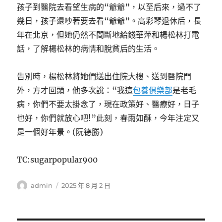
孩子到醫院去看望生病的“爺爺”，以至后來，過不了
幾日，孩子還吵著要去看“爺爺”。高彩琴退休后，長
年在北京，但她仍然不間斷地給錢華萍和楊松林打電
話，了解楊松林的病情和脫貧后的生活。
告別時，楊松林將她們送出住院大樓、送到醫院門
外，方才回頭，他多次說：“我這
包養俱樂部
是老毛
病，你們不要太掛念了，現在政策好、醫療好，日子
也好，你們就放心吧!”此刻，春雨如酥，今年注定又
是一個好年景。(阮德勝)
TC:sugarpopular900
作
發
admin
2025 年 8 月 2 日
者
佈
日
期: