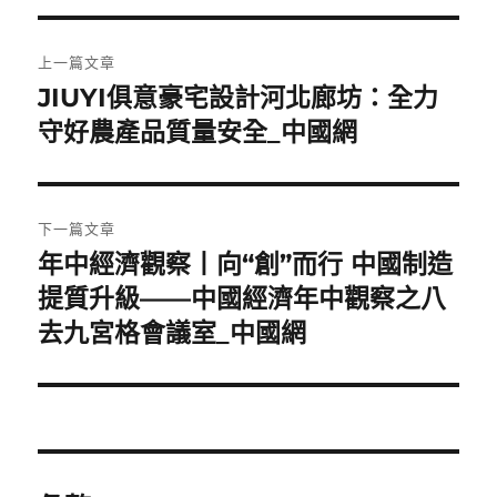
文
上一篇文章
章
JIUYI俱意豪宅設計河北廊坊：全力
上
一
守好農產品質量安全_中國網
導
篇
覽
文
章:
下一篇文章
年中經濟觀察丨向“創”而行 中國制造
下
一
提質升級——中國經濟年中觀察之八
篇
去九宮格會議室_中國網
文
章: