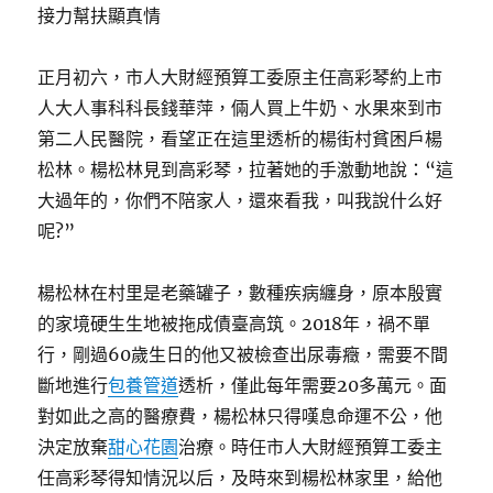
接力幫扶顯真情
正月初六，市人大財經預算工委原主任高彩琴約上市
人大人事科科長錢華萍，倆人買上牛奶、水果來到市
第二人民醫院，看望正在這里透析的楊街村貧困戶楊
松林。楊松林見到高彩琴，拉著她的手激動地說：“這
大過年的，你們不陪家人，還來看我，叫我說什么好
呢?”
楊松林在村里是老藥罐子，數種疾病纏身，原本殷實
的家境硬生生地被拖成債臺高筑。2018年，禍不單
行，剛過60歲生日的他又被檢查出尿毒癥，需要不間
斷地進行
包養管道
透析，僅此每年需要20多萬元。面
對如此之高的醫療費，楊松林只得嘆息命運不公，他
決定放棄
甜心花園
治療。時任市人大財經預算工委主
任高彩琴得知情況以后，及時來到楊松林家里，給他