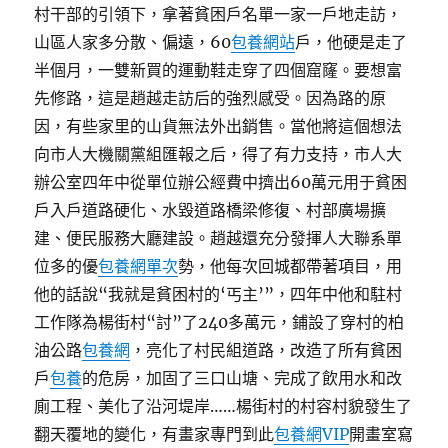
村干部的引領下，拿著貧困戶名單一家一戶地走訪，
山區人家多分散、偏遠，60
包養網站
戶，他硬是走了
半個月，一雙新買的運動鞋走穿了四個窟窿。要想富
先修路，這是趙越走訪后的強烈感受。因為路的原
因，有些家里的山貨無法外出銷售。當他將這個想法
向市人大機關黨組匯報之后，得了有力支持，市人大
辦公室四年中從單位辦公經費中擠出60萬元用于貧困
戶入戶道路硬化、水毀道路橋梁修復、村部廣場擴
建、便民服務大廳建設。趙越還充分發揮人大聯系單
位多的優
包養網單次
勢，他每次回城都帶著項目，用
他的話說“我就是貧困村的‘丐主’”，四年中他和駐村
工作隊為楊街村“討”了240多萬元，鋪設了穿村的柏
油公路
包養網
，亮化了村民組道路，改造了所有貧困
戶
包養
的危房，加固了三口山塘、完成了飲用水和改
廁工程、美化了沿河堤岸……楊街村的村容村貌發生了
翻天覆地的變化，有畫家專門到此
包養網VIP
開畫室寫