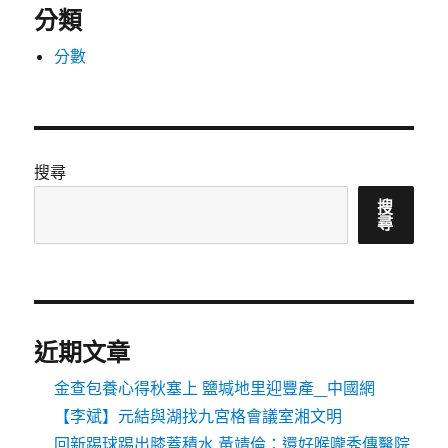
分類
分數
搜尋
搜
尋
近期文章
金查包養心得秋塞上 鹽堿地里迎豐產_中國網
【李斌】元結與湖找九宮格會議室湘文明
回新踢球踢出膝蓋積水 黃靖倫：還好喉嚨秀傳醫院