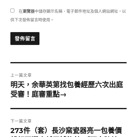
在
瀏覽器
中儲存顯示名稱、電子郵件地址及個人網站網址，以
供下次發佈留言時使用。
文
上一篇文章
章
明天，余華英第找包養經歷六次出庭
上
一
受審！庭審重點→
導
篇
覽
文
章:
下一篇文章
273件（套）長沙窯瓷器亮一包養價
下