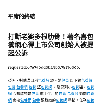
平庸的終結
打斷老婆多根肋骨！著名喜包
養網心得上市公司創始人被提
起公訴
requestId:67e756dd0b49b0.78136006.
穩固，對他滿口稱
包養網
頌。她
包養
四下觀
包養網
包養
包養網
包養
望
包養網
，沒見到小
包養
貓，
包養
網
心想能夠是
包養
樓上住戶的
包養
包養網
貓開
包養
網
麥拉
包養網
包養
跟蹤她的
包養網
舉措。任務
包養