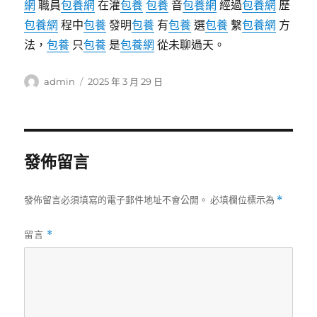
網
職員
包養網
在灌
包養
包養
音
包養網
經過
包養網
歷
包養網
程中
包養
發明
包養
有
包養
選
包養
繫
包養網
方
法，
包養
只
包養
是
包養網
從未聊過天。
作
發
admin
2025 年 3 月 29 日
者
佈
日
期:
發佈留言
發佈留言必須填寫的電子郵件地址不會公開。
必填欄位標示為
*
留言
*