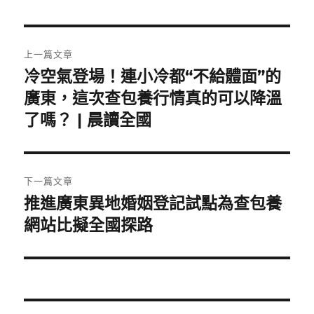
文
上一篇文章
章
冷空氣登場！連小冷都“不給體面”的
上
一
廣東，這次查包養行情真的可以降溫
導
篇
了嗎？ | 晨讀全國
覽
文
章:
下一篇文章
推進廣東異地婚姻登記試點為查包養
下
一
網站比擬全國探路
篇
文
章: