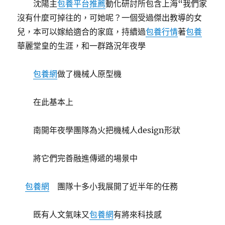
沈陽主
包養平台推薦
動化研討所包含上海“我們家
沒有什麼可掉往的，可她呢？一個受過傑出教導的女
兒，本可以嫁給適合的家庭，持續過
包養行情
著
包養
華麗堂皇的生涯，和一群路況年夜學
包養網
做了機械人原型機
在此基本上
南開年夜學團隊為火把機械人design形狀
將它們完善融進傳遞的場景中
包養網
團隊十多小我展開了近半年的任務
既有人文氣味又
包養網
有將來科技感