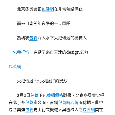
北京冬奧會正
包養網
在非常熱絡停止
而來自南開年夜學的一支團隊
為初次
包養
介入水下火把傳遞的機械人
包養行情
進獻了來自天津的design氣力
包養網
火把傳遞“水火相融”的奧妙
2月2日
包養
下
包養網價格
戰書，北京冬奧會火把
在北京冬
包養
奧公園、首鋼
包養網心得
園傳遞。此中
包含奧運
包養
史上初次機械人與機械人之
包養網
間在