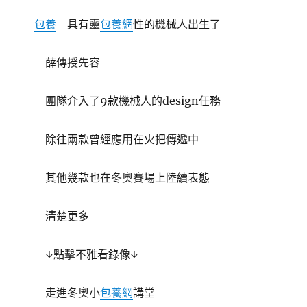
包養
具有靈
包養網
性的機械人出生了
薛傳授先容
團隊介入了9款機械人的design任務
除往兩款曾經應用在火把傳遞中
其他幾款也在冬奧賽場上陸續表態
清楚更多
↓點擊不雅看錄像↓
走進冬奧小
包養網
講堂