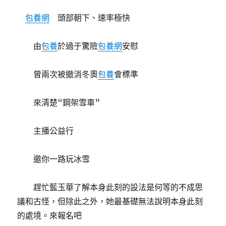
包養網
頭部朝下、速率極快
由
包養
於過于驚險
包養網
安慰
曾兩次被撤消冬奧
包養
會標準
來清楚“鋼架雪車”
主播公益行
邀你一路玩冰雪
趕忙藍玉華了解本身此刻的設法是何等的不成思
議和古怪，但除此之外，她最基礎無法說明本身此刻
的處境。來報名吧