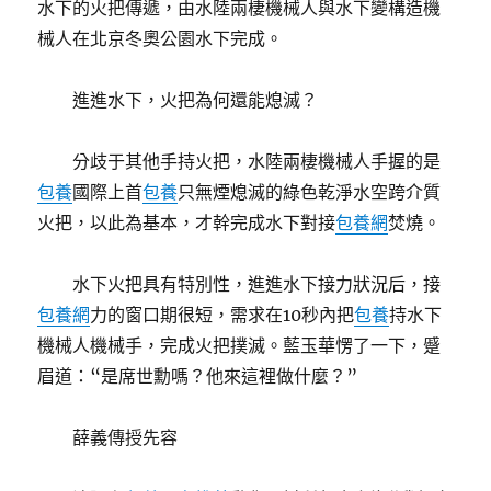
水下的火把傳遞，由水陸兩棲機械人與水下變構造機
械人在北京冬奧公園水下完成。
進進水下，火把為何還能熄滅？
分歧于其他手持火把，水陸兩棲機械人手握的是
包養
國際上首
包養
只無煙熄滅的綠色乾淨水空跨介質
火把，以此為基本，才幹完成水下對接
包養網
焚燒。
水下火把具有特別性，進進水下接力狀況后，接
包養網
力的窗口期很短，需求在10秒內把
包養
持水下
機械人機械手，完成火把撲滅。藍玉華愣了一下，蹙
眉道：“是席世勳嗎？他來這裡做什麼？”
薛義傳授先容