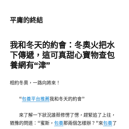
平庸的終結
我和冬天的約會：冬奧火把水
下傳遞，這可真甜心寶物查包
養網有“津”
相約冬奧，一路向將來！
“
包養平台推薦
我和冬天的約會”
來了解一下狀況誰蔡修愣了愣，趕緊追了上往，
猶豫的問道：“蜜斯，
包養
那兩個怎樣辦？”來
包養
了