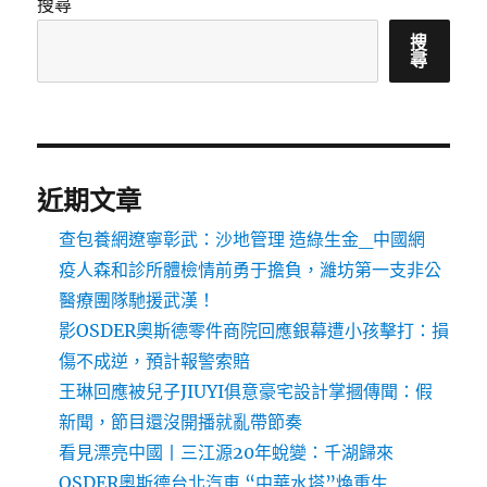
搜尋
搜
尋
近期文章
查包養網遼寧彰武：沙地管理 造綠生金_中國網
疫人森和診所體檢情前勇于擔負，濰坊第一支非公
醫療團隊馳援武漢！
影OSDER奧斯德零件商院回應銀幕遭小孩擊打：損
傷不成逆，預計報警索賠
王琳回應被兒子JIUYI俱意豪宅設計掌摑傳聞：假
新聞，節目還沒開播就亂帶節奏
看見漂亮中國丨三江源20年蛻變：千湖歸來
OSDER奧斯德台北汽車 “中華水塔”煥重生