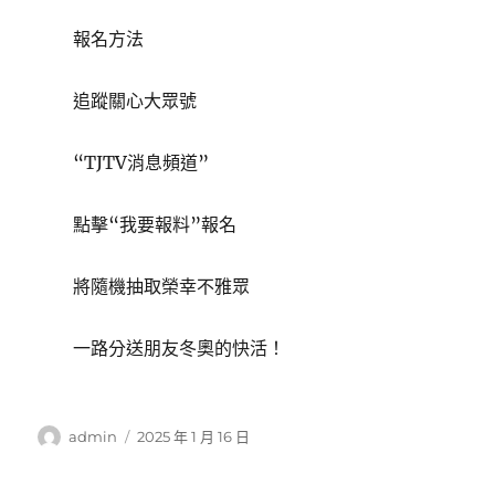
報名方法
追蹤關心大眾號
“TJTV消息頻道”
點擊“我要報料”報名
將隨機抽取榮幸不雅眾
一路分送朋友冬奧的快活！
作
發
admin
2025 年 1 月 16 日
者
佈
日