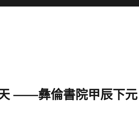
天 ——彝倫書院甲辰下元