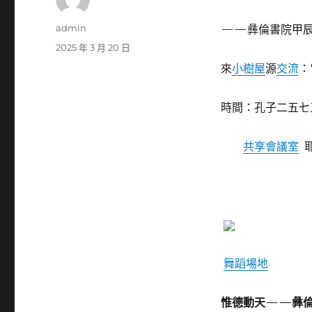
作
admin
——彝倫書院甲辰
者
發
2025 年 3 月 20 日
佈
來
小樹屋
源
交流
：
日
期:
時間：孔子二五七
共享會議室
耶
舞蹈場地
惟德動天——彝倫