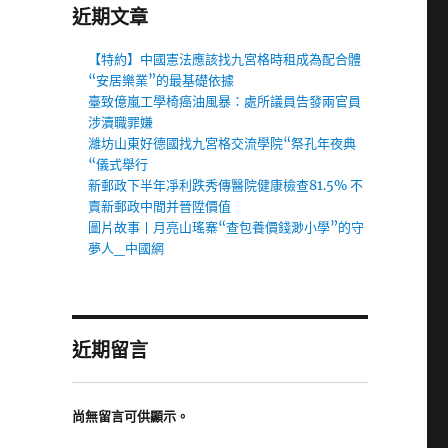
近期文章
【特約】中國憲法應該找九宮格時租成為配合體
“安居樂業”的最基礎依據
臺致億嵐工學椅癌油風暴：處所議員告發兩官員
涉瀆職罪嫌
濰坊山東好德國找九宮格交流學院“祭孔年夜典
“儀式舉行
新郵政下半年凈利跌秀傳醫院健康檢查81.5% 不
賣新郵政中間并晉陞價值
圖片故事丨月亮山瑤寨“查包養價錢渺小學”的守
夢人_中國網
近期留言
尚無留言可供顯示。