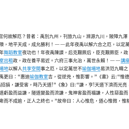
官何故解厄？昔者：禹別九州，刊旅九山，滌源九川，陂障九澤
隩，地平天成，成允勝利！——此年夜禹以解六合之厄，以定
年
舞蹈教室
夜功也！年夜禹陳謨，后克艱厥后，臣克艱厥臣，政
室出租
政，政在養平易近。六府三事允治，萬世永賴！——
講
場地
以解人
共享空間
事之厄，以定萬世不
瑜伽場地
易洪范九疇之
禹更曰：“惠迪
瑜伽教室
吉，從逆兇，惟影響。”《書》云:“惟
滿招損，謙受害，時乃天道!”《象》曰:“謙，亨!天道下濟而光亮
道虧盈而益謙，隧道變盈而流謙，鬼神害盈而福謙，人性惡盈而
卑而不成逾，正人之終也。”故帝曰：人心惟危，道心惟微，惟