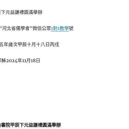
下元益謙禮圓滿舉辦
“河北省儒學會”微信公眾
1對1教學
號
五年歲次甲辰十月十八日丙戌
穌2024年11月18日
書院甲辰下元益謙禮圓滿舉辦