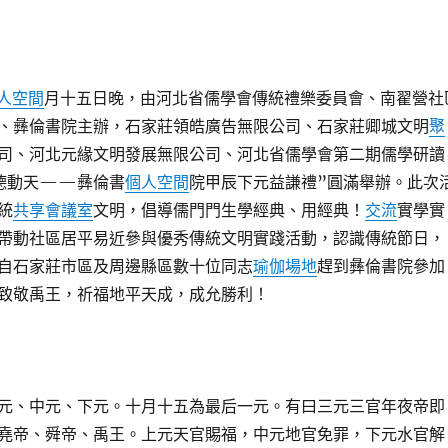
人空間
月十五日晚，由河北省儒學會傳統禮樂委員會、南翟營社
、彝倫書院主辦，石家莊領皓廣告無限公司、石家莊卿城文明
聚
司、河北元緣文明發展無限公司、河北省儒學會第二期儒學研讀
德動天——彝倫書
個人空間
院甲辰下元益謙禮”圓滿舉辦。此次
統
共享會議室
文明，倡導儒門門生學經典、用經典！
交流
實學實
帶動社區居平易近參與優秀傳統文明實踐活動，認識傳統節日，
自石家莊市區及周邊縣區數十位同志
瑜伽場地
趕到彝倫書院參加
致敬禹王，祈福地平天成，成允勝利！
元、中元、下元。十月十五為最后一元。有曰三元三官年夜帝即
堯帝、舜帝、禹王。上元天官賜福，中元地官免罪，下元水官解