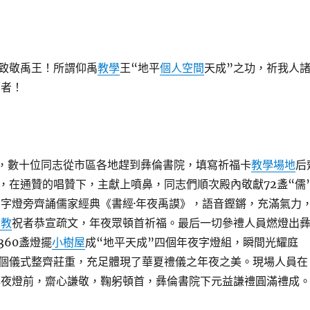
致敬禹王！所謂仰禹
教學
王“地平
個人空間
天成”之功，祈我人
吉者！
分，數十位同志從市區各地趕到彝倫書院，填寫祈福卡
教學場地
后
，在通贊的唱贊下，主獻上噴鼻，同志們順次殿內敬獻72盞“儒
”字燈旁齊誦儒家經典《書經·年夜禹謨》，語音鏗鏘，充滿氣力
家教
祝者恭宣疏文，年夜眾頓首祈福。最后一切參禮人員燃燈出
360盞燈擺
小樹屋
成“地平天成”四個年夜字燈組，瞬間光耀庭
個儀式整齊莊重，充足體現了華夏禮儀之年夜之美。現場人員在
年夜燈前，齋心謙敬，鞠躬頓首，彝倫書院下元益謙禮圓滿禮成