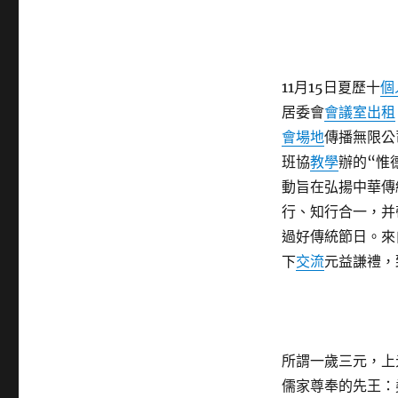
11月15日夏歷十
個
居委會
會議室出租
會場地
傳播無限公
班協
教學
辦的“惟
動旨在弘揚中華傳
行、知行合一，并
過好傳統節日。來
下
交流
元益謙禮，
所謂一歲三元，上
儒家尊奉的先王：