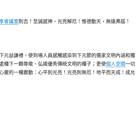
享會議室
則吉！至諴感神，光亮解厄！惟德動天，無遠弗屆！
下元益謙禮，使到場人員感觸感染到下元節的儒家文明內涵和獨
處種下一顆尊敬、弘揚優秀傳統文明的種子；更使
個人空間
一切
心靈的一種震動：心平則光亮！光亮則無厄！地平而天成！成允