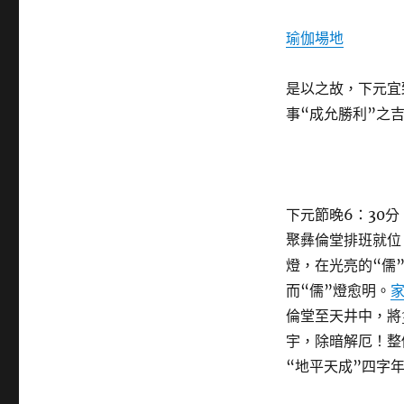
瑜伽場地
是以之故，下元宜
事“成允勝利”之
下元節晚6：30
聚彝倫堂排班就位
燈，在光亮的“儒
而“儒”燈愈明。
倫堂至天井中，將
宇，除暗解厄！整
“地平天成”四字