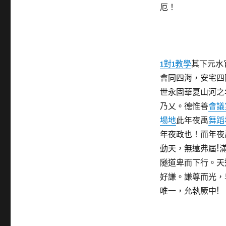
厄！
1對1教學
其下元水
會同四海，安宅四
世永固華夏山河之
乃乂。德惟善
會議
場地
此年夜禹
舞蹈
年夜政也！而年夜
動天，無遠弗屆!
隧道卑而下行。天
好謙。謙尊而光，
唯一，允執厥中!