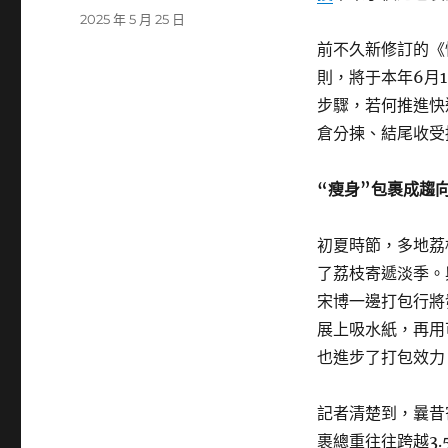
者
發
2025 年 5 月 25 日
佈
前不久新修訂的《
日
則，將于本年6月
期:
步驟，若何推進快
倉分揀、結尾收受
“瘦身”包裹成趨
初夏時節，多地荔
了荔枝寄遞淡季。
宋博一邊打包行將
展上吸水紙，再用
也進步了打包效力
記者清楚到，曩昔
裹總重往往跨越3.