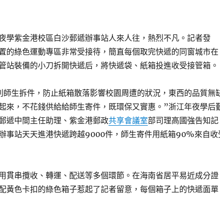
夜學紫金港校區白沙郵遞辦事站人來人往，熱烈不凡。記者發
置的綠色運動專區非常受接待，簡直每個取完快遞的同窗城市在
管站裝備的小刀拆開快遞后，將快遞袋、紙箱投進收受接管箱。
利師生拆件，防止紙箱散落影響校園周遭的狀況，東西的品質無
起來，不花錢供給給師生寄件，既環保又實惠。”浙江年夜學后
郵遞中間主任助理、紫金港郵政
共享會議室
部司理高國強告知記
辦事站天天進港快遞跨越9000件，師生寄件用紙箱90%來自收
用貫串攬收、轉運、配送等多個環節。在海南省居平易近成分證
配黃色卡扣的綠色箱子惹起了記者留意，每個箱子上的快遞面單