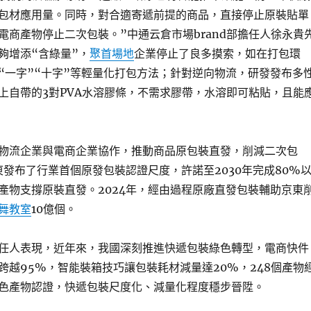
包材應用量。同時，對合適寄遞前提的商品，直接停止原裝貼單
電商產物停止二次包裝。”中通云倉市場brand部擔任人徐永貴
夠增添“含綠量”，
聚首場地
企業停止了良多摸索，如在打包環
“一字”“十字”等輕量化打包方法；針對逆向物流，研發發布多
上自帶的3對PVA水溶膠條，不需求膠帶，水溶即可粘貼，且能
物流企業與電商企業協作，推動商品原包裝直發，削減二次包
東發布了行業首個原發包裝認證尺度，許諾至2030年完成80%
產物支撐原裝直發。2024年，經由過程原廠直發包裝輔助京東
舞教室
10億個。
任人表現，近年來，我國深刻推進快遞包裝綠色轉型，電商快件
跨越95%，智能裝箱技巧讓包裝耗材減量達20%，248個產物
色產物認證，快遞包裝尺度化、減量化程度穩步晉陞。