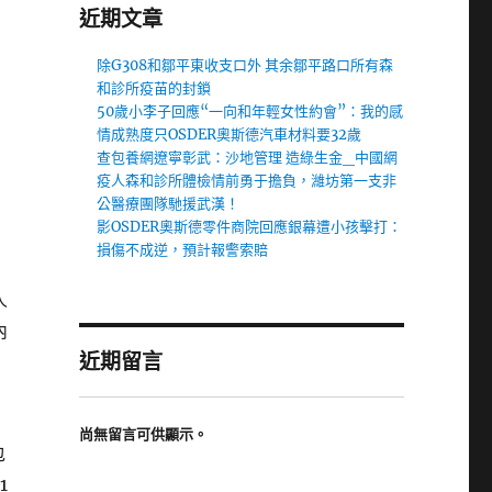
近期文章
除G308和鄒平東收支口外 其余鄒平路口所有森
和診所疫苗的封鎖
50歲小李子回應“一向和年輕女性約會”：我的感
情成熟度只OSDER奧斯德汽車材料要32歲
查包養網遼寧彰武：沙地管理 造綠生金_中國網
疫人森和診所體檢情前勇于擔負，濰坊第一支非
公醫療團隊馳援武漢！
影OSDER奧斯德零件商院回應銀幕遭小孩擊打：
損傷不成逆，預計報警索賠
人
內
近期留言
尚無留言可供顯示。
包
1