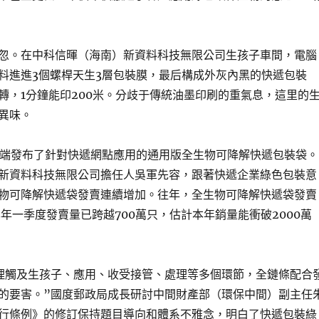
忽。在中科信暉（海南）新資料科技無限公司生孩子車間，電腦
料進進3個螺桿天生3層包裝膜，最后構成外灰內黑的快遞包裝
轉，1分鐘能印200米。分歧于傳統油墨印刷的重氣息，這里的
異味。
年開端發布了針對快遞網點應用的通用版全生物可降解快遞包裝袋。
新資料科技無限公司擔任人吳軍先容，跟著快遞企業綠色包裝意
物可降解快遞袋發賣連續增加。往年，全生物可降解快遞袋發賣
本年一季度發賣量已跨越700萬只，估計本年銷量能衝破2000萬
理觸及生孩子、應用、收受接管、處理等多個環節，全鏈條配合
的要害。”國度郵政局成長研討中間財產部（環保中間）副主任
行條例》的修訂保持題目導向和體系不雅念，明白了快遞包裝綠