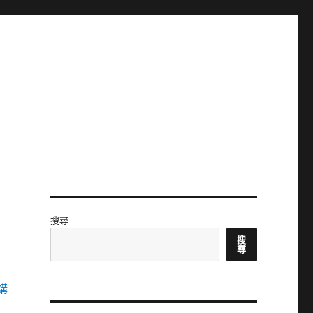
搜尋
搜
尋
講