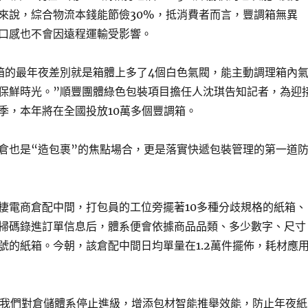
來說，綜合物流本錢能節儉30%，抵消費者而言，豐調箱無異
口感也不會因遠程運輸受影響。
箱的最年夜差別就是箱體上多了4個白色氣閥，能主動調理箱內
保鮮時光。”順豐團體綠色包裝項目擔任人沈琪告知記者，為迎
季，本年將在全國投放10萬多個豐調箱。
倉也是“造包裹”的焦點場合，更是落實快遞包裝管理的第一道
棲電商倉配中間，打包員的工位旁擺著10多種分歧規格的紙箱、
掃碼錄進訂單信息后，體系便會依據商品品類、多少數字、尺寸
號的紙箱。今朝，該倉配中間日均單量在1.2萬件擺佈，耗材應
。
端，我們對倉儲體系停止進級，增添包材智能推舉效能，防止年夜紙