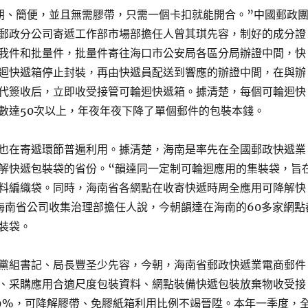
朗、簡便，並且無需膠帶，只需一個卡扣就能開合。”中國郵政
郵政分公司寄遞工作部市場部擔任人曾其琪先容，制好的成分證
我件和批量件，批量件寄往海口市公安局各區分局辦證中間，快
迴快遞箱停止封裝，再由快遞員配送到響應的辦證中間，在與辦
代簽收后，立即收受接管可輪迴快遞箱。據清楚，每個可輪迴快
數達50次以上，年夜年夜下降了單個郵件的包裝本錢。
也在寄遞環節普遍利用。據清楚，海南是率先在全國郵政快遞業
解快遞包裝袋的省份。“韻達同一定制可輪迴應用的集裝袋，旨
料編織袋。同時，海南省各網點在收寄快遞時周全應用可降解快
海南省公司收集治理部擔任人說，今朝韻達在海南的60多家網點
裝袋。
黨組書記、局長豐圣少先容，今朝，海南省郵政快遞業電商郵件
、采購應用合適尺度包裝資料、網點裝備快遞包裝放棄物收受接
9%，可降解膠帶、免膠紙箱利用比例不竭晉陞。本年一季度，