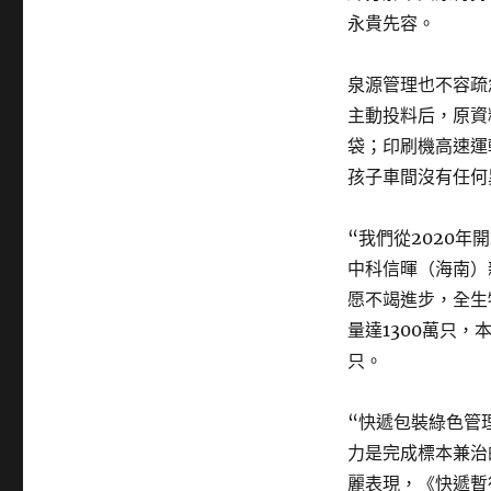
永貴先容。
泉源管理也不容疏
主動投料后，原資
袋；印刷機高速運
孩子車間沒有任何
“我們從2020
中科信暉（海南）
愿不竭進步，全生
量達1300萬只，
只。
“快遞包裝綠色管
力是完成標本兼治
麗表現，《快遞暫