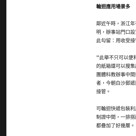
輪迴應用場景多
鄰近午時，浙江年
明，辦事站門口設
此勾留：用收受接
“此舉不只可以便
的紙箱還可以搜集
團體科教辦事中間
者，今朝白沙郵遞
接管。
可輪迴快遞包裝利
制證中間，一排搭
都疊加了好幾層。