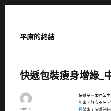
平庸的終結
快遞包裝瘦身增綠_
快遞業一頭連著生
年來，無處不在、
作
admin
授
帶來了快遞包裝