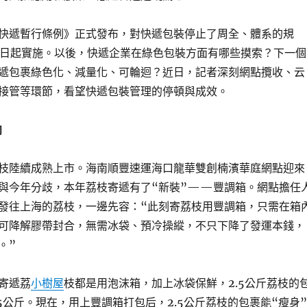
快遞暫行條例》正式發布，對快遞包裝停止了周全、體系的規
1日起實施。以後，快遞企業在綠色包裝方面有哪些摸索？下一個
遞包裹綠色化、減量化、可輪迴？近日，記者深刻網點攬收、云
接管等環節，看望快遞包裝管理的停頓與成效。
向
枝陸續成熟上市。海南順豐速運海口龍華雙創楠濱華庭網點迎來
與今年分歧，本年荔枝寄遞有了“新裝”——豐調箱。網點擔任
發往上海的荔枝，一邊先容：“此刻寄荔枝用豐調箱，只需在箱
可降解膠帶封合，無需冰袋、預冷操縱，不只下降了發運本錢，
。”
寄遞荔
小樹屋
枝都是用泡沫箱，加上冰袋保鮮，2.5公斤荔枝的
5公斤。現在，用上豐調箱打包后，2.5公斤荔枝的包裹能“瘦身”