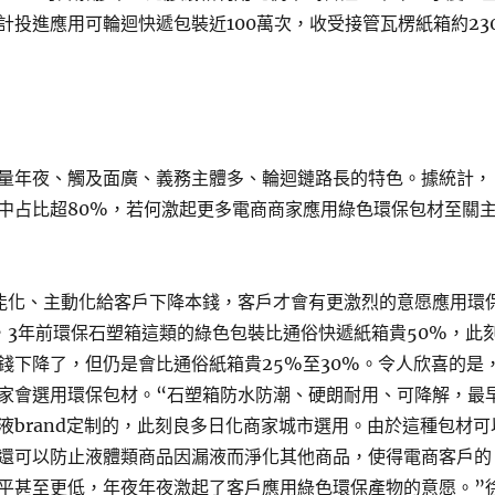
計投進應用可輪迴快遞包裝近100萬次，收受接管瓦楞紙箱約23
量年夜、觸及面廣、義務主體多、輪迴鏈路長的特色。據統計，
中占比超80%，若何激起更多電商商家應用綠色環保包材至關
能化、主動化給客戶下降本錢，客戶才會有更激烈的意愿應用環
，3年前環保石塑箱這類的綠色包裝比通俗快遞紙箱貴50%，此
錢下降了，但仍是會比通俗紙箱貴25%至30%。令人欣喜的是
家會選用環保包材。“石塑箱防水防潮、硬朗耐用、可降解，最
液brand定制的，此刻良多日化商家城市選用。由於這種包材可
還可以防止液體類商品因漏液而淨化其他商品，使得電商客戶的
平甚至更低，年夜年夜激起了客戶應用綠色環保產物的意愿。”