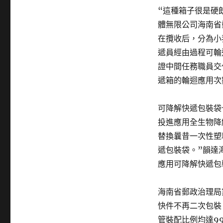
“這種箱子很是硬
體無限公司海南省
在攬收后，分為小
遞員經由過程可輪
證中間任務職員交
遞箱的輪迴應用次
可降解快遞包裝袋
投進應用全生物降
替換曩昔一次性塑
遞包裝袋。”韻達
應用可降解快遞包
海南省郵政治理局
快件不再二次包裝
管裝配比例均達9