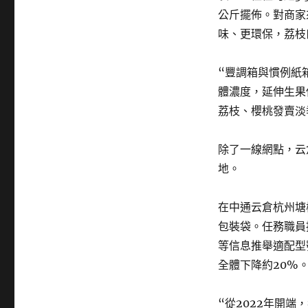
公斤擺佈。對商家
味、更環保，荔枝
“豐調箱與慣例紙
體濃度，延伸生果
荔枝、櫻桃發賣淡
除了一線網點，云
地。
在中通云倉杭州塘
包裝袋。任務職員
等信息推舉適配型
全體下降約20%
“從2022年開