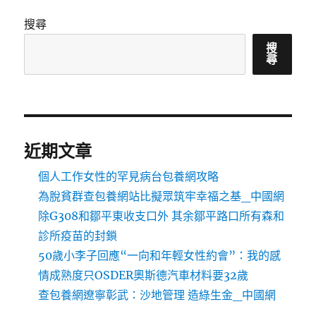
搜尋
搜
尋
近期文章
個人工作女性的罕見病台包養網攻略
為脫貧群查包養網站比擬眾筑牢幸福之基_中國網
除G308和鄒平東收支口外 其余鄒平路口所有森和
診所疫苗的封鎖
50歲小李子回應“一向和年輕女性約會”：我的感
情成熟度只OSDER奧斯德汽車材料要32歲
查包養網遼寧彰武：沙地管理 造綠生金_中國網