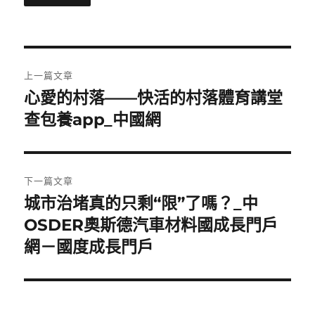
文
上一篇文章
章
心愛的村落——快活的村落體育講堂
上
一
查包養app_中國網
導
篇
覽
文
章:
下一篇文章
城市治堵真的只剩“限”了嗎？_中
下
一
OSDER奧斯德汽車材料國成長門戶
篇
網－國度成長門戶
文
章: