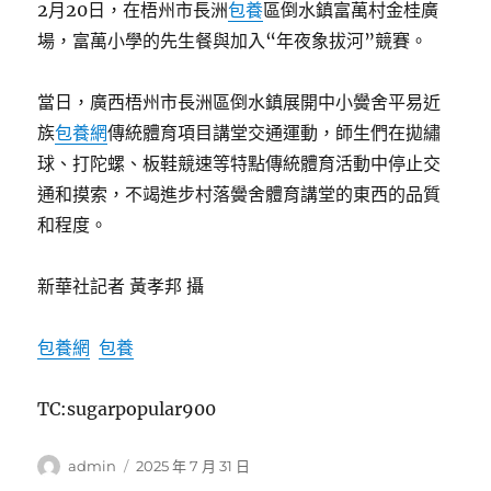
2月20日，在梧州市長洲
包養
區倒水鎮富萬村金桂廣
場，富萬小學的先生餐與加入“年夜象拔河”競賽。
當日，廣西梧州市長洲區倒水鎮展開中小黌舍平易近
族
包養網
傳統體育項目講堂交通運動，師生們在拋繡
球、打陀螺、板鞋競速等特點傳統體育活動中停止交
通和摸索，不竭進步村落黌舍體育講堂的東西的品質
和程度。
新華社記者 黃孝邦 攝
包養網
包養
TC:sugarpopular900
作
發
admin
2025 年 7 月 31 日
者
佈