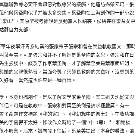
冀牖辦教導必定不會疏忽對教導界的接觸，他造訪過蔡元培、張
但他與葉圣陶似乎并無太多交集。葉圣陶在上海創作的一部小說
王樂山”，其原型被考據說是反動黨人侯紹裘，侯紹裘在樂益女
姑蘇自力支部。
從清華年夜學汗青系結業的張家宗子張宗和曾在樂益執教國文，那
叫葉至美。可是張宗和并不了解她是葉圣陶的女兒。張宗和在日
先生扳談中，談及了作家葉圣陶，才了解葉至美是葉家鉅細姐。
與她的父親很熟習，當面夸獎了葉師長教師的文章好，沒想到葉
欠好看，當然這也許只是一種自謙。
學，本身也搞創作，是以了解文學家葉圣陶，其三姐夫沈從文與
伴侶。可是在執教中，張宗和對葉至美倒是請求極嚴厲。有一
置了命題作文標題《我的家》、《我幻想中的樂土》。在收功課
美的字寫得不太好，修改作文時給了一個“中（等）”，和她談
很不興奮。后來，試卷發下往后，葉至美提出了本身的看法，張