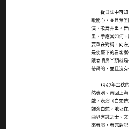
從日誌中可知
蹤關心，並且葉圣
演，歌舞并重。舞
里，手應當如何，
要重在對稱，向左
是使臺下的看客獲
跟春噴鼻丫頭就是
帶舞的，並且沒有
1947年金
然表演。再回上海
戲，表演《白蛇傳
飾演白蛇，地址在
曲界有識之士、文
來看戲，看完后記