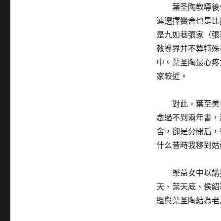
葉圣陶教導後
連選擇黌舍也是比
是九如巷張家（張
教導界并不算特殊
中。葉圣陶最心疼
家較近。
對此，葉至美
念過不到兩年書，
舍，卻是分開后，
什么昔時我移到姑
樂益女中以講
天、葉天底、侯紹
還與葉圣陶結為老