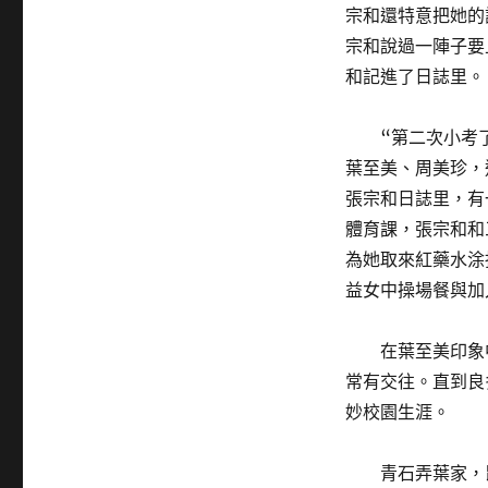
宗和還特意把她的
宗和說過一陣子要
和記進了日誌里。
“第二次小考
葉至美、周美珍，
張宗和日誌里，有
體育課，張宗和和
為她取來紅藥水涂
益女中操場餐與加
在葉至美印象
常有交往。直到良
妙校園生涯。
青石弄葉家，