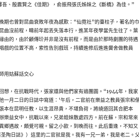
馨吾、殷震賢之《佳期》，俞振飛張氏姊妹之《斷橋》為佳。”
晚期也曾對昆曲衰敗年夜為感歎：“仙霓社”的臺柱子，著名的
昆曲沒前程，疇前年起丟失落本行，進某年夜學當先生往了。葉
緣由的，由於顧傳玠并非是沒有前程，而是由於那時劇團的待遇
唱戲的位置不高，索性告別戲班，持續進修后進進黌舍做教員
師用姑蘇話交心
回想，在抗戰時代，張家還與他們家有過團圓。“1944年，我家
他一月二日的日誌中寫道：‘午后，二官前在樂益之教員張宗和
張本在昆明任教，以生涯昂貴，不堪負荷，將繞道回其合肥本
辦樂益女中，抗戰以來，兄弟姐妹散處四方。前在蘇，宗和常來
異鄉遇故，頗覺可親。留之小飲，到晚而往。此后重逢，不知又
葉圣陶日誌》）這里的二官就是我。我有一兄一弟，我是老二。