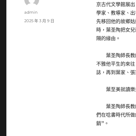
京古代文學館展出
作
admin
學家、教導家、出
者
發
2025 年 3 月 9 日
先移回他的故鄉姑
佈
時，葉圣陶把女兒
日
隔的緣由。
期:
葉圣陶師長教
不雅他平生的來往
誌，再到葉家、張
葉至美就讀樂
葉圣陶師長教
們在唸書時代所做
銷”。