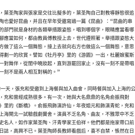
，葉圣陶家與張家是交往比擬多的，葉圣陶自己對教導靜態很追
陶也愛好昆曲，并且在早年受邀寫過一篇《昆曲》：“昆曲的串
的部門就是身材的各類舉措跟姿態，唱到哪個字，眼睛應當看哪
腳應當如何，都由教員傅教授上去，世代遵照著。舉措跟姿態大
方做了這么一個舞態，接上去就向右方也做這么一個舞態，意思
得劃一的欣賞。譬如《牡丹亭》里的《游園》一出，杜麗娘蜜斯
一對舞伴，從閨中曉妝起，直到游罷回家止，沒有一刻不是帶唱
一刻不是兩人相互對稱的。”
秋的一天，張充和受邀到上海餐與加入曲會，同時餐與加入上海的
，充和曾經成熟很多。有一次，她與大名鼎鼎的名角俞振飛對
》里的《斷橋》。俞振飛飾演許仙，年夜姐元和飾演青蛇，充和
上海閘北一試驗戲劇黌舍。演員不乏名角、曲友，不雅眾中不乏
史名人，如作家葉圣陶、汗青學家王伯祥。他們都是拖家帶口前
日誌，高興不已。葉圣陶師長教師看戲后，喜不自禁，悵然在日