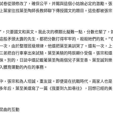
試卷從頭修改了，確保公平，并賜與這個小姑娘必定的激勵。張
上葉家往找葉圣陶師長教師聊下傳授國文的題目。這些都被張宗
了，只要國文和英文。我此次的標題比擬難一點，分數也緊了，
這般矛頭太露的先生，都把分數打得牢牢的，殺殺她們的氣。”
一次，由於整理班級規律，他還把葉至美訓哭了。還有一次，上
三弟把自行車拿出來試騎，葉至美騎的時辰顛仆受傷，張宗和還
抹。別的，日誌中還記載著葉圣陶兩個兒子葉至善、葉至誠到樂
入體育運動的內在的事務。
中，張宗和為人坦誠，重友誼。即便是在抗戰時代，兩家人也是
多年后，葉至美還寫了一篇《我要到九如巷往》，回想已經的美
昆曲的互動