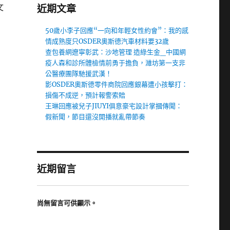
文
近期文章
50歲小李子回應“一向和年輕女性約會”：我的感
情成熟度只OSDER奧斯德汽車材料要32歲
查包養網遼寧彰武：沙地管理 造綠生金_中國網
疫人森和診所體檢情前勇于擔負，濰坊第一支非
公醫療團隊馳援武漢！
影OSDER奧斯德零件商院回應銀幕遭小孩擊打：
損傷不成逆，預計報警索賠
王琳回應被兒子JIUYI俱意豪宅設計掌摑傳聞：
假新聞，節目還沒開播就亂帶節奏
近期留言
尚無留言可供顯示。