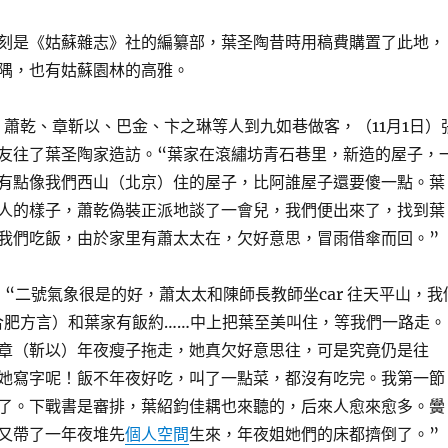
刻是《姑蘇雜志》社的編纂部，葉圣陶昔時用稿費購置了此地，
隅，也有姑蘇園林的高雅。
0月，蕭乾、章靳以、巴金、卞之琳等人到九如巷做客，（11月1日）
友往了葉圣陶家造訪。“葉家在滾繡坊青石巷里，新造的屋子，
有點像我們西山（北京）住的屋子，比阿誰屋子還要傻一點。葉
人的樣子，蕭乾偽裝正派地談了一會兒，我們便出來了，找到葉
我們吃飯，由於家里有蕭太太在，欠好意思，冒雨借傘而回。”
日，“二號氣象很是的好，蕭太太和陳師長教師坐car 往天平山，我
合肥方言）和葉家有飯約……中上把葉至美叫住，等我們一路走。
章（靳以）年夜瘦子拖走，她真欠好意思往，可是究竟仍是往
她寫字呢！飯不年夜好吃，叫了一點菜，都沒有吃完。我第一節
了。下戰書是審排，葉紹鈞佳耦也來聽的，后來人愈來愈多。黌
又帶了一年夜堆先
個人空間
生來，年夜姐她們的床都擠倒了。”