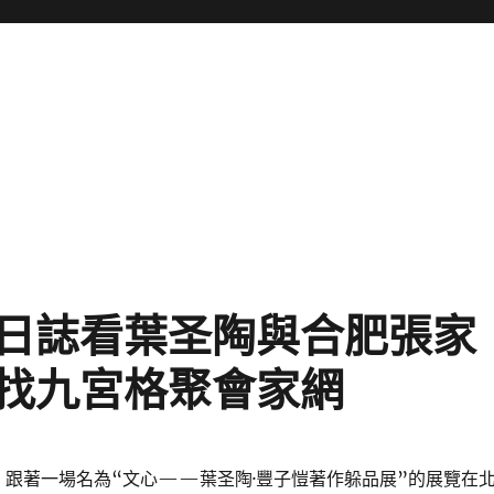
日誌看葉圣陶與合肥張家
作找九宮格聚會家網
末，跟著一場名為“文心——葉圣陶·豐子愷著作躲品展”的展覽在