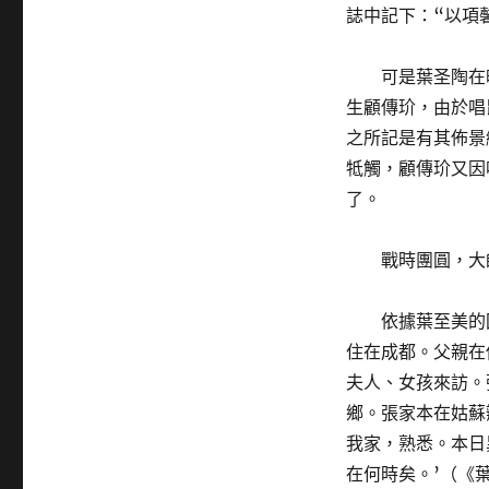
誌中記下：“以項
可是葉圣陶在
生顧傳玠，由於唱
之所記是有其佈景
牴觸，顧傳玠又因
了。
戰時團圓，大
依據葉至美的
住在成都。父親在
夫人、女孩來訪。
鄉。張家本在姑蘇
我家，熟悉。本日
在何時矣。’（《