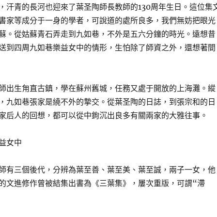
，汗青的長河也迎來了葉圣陶師長教師的130周年生日。這位集
書家等成分于一身的學者，可說道的處所良多，我們無妨把眼光
蘇。從姑蘇青石弄走到九如巷，不外是五六分鐘的時光。遠想昔
送到四周九如巷樂益女中的情形，生怕除了師資之外，還想著間
師出生甪直古鎮，學在蘇州舊城，任務又處于開放的上海灘。縱
，九如巷張家是繞不外的摯交。從葉圣陶的日誌，到張宗和的日
家后人的回想，都可以從中鉤沉出良多有關兩家的大雅往事。
益女中
師有三個後代，分辨為葉至善、葉至美、葉至誠，兩子一女，他
的文進修作曾被結集出書為《三葉集》，屢次重版，可謂“滯