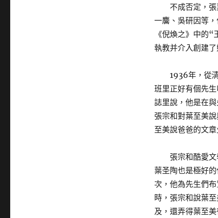
不成否定，張
一麐、吳研因等，
《倪煥之》中的“
執教并介入創建了
1936年，
班里正好有個先生
誌里說，他是在與
張宗和對葉至美說
至美說爸爸的文章
張宗和酷愛文
葉圣陶也是極好的
次，他為先生們布
時，張宗和說葉至
及，還弄得葉至美