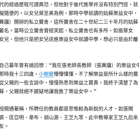
代的經過歷程可謂典范，但他對于後代進學并沒有特別門徑，就
擬隨便的。以女兒葉至美為例，那時中學就讀的姑蘇樂益女中，
冀牖）開辦的私立黌舍，這所黌舍在二十世紀二三十年月的姑蘇
著名。當時公立黌舍曾經突起，私立黌舍也有多所，如振華女
女兒，但他只是把女兒送進樂益女中就讀中學，想必只是由於離
自己暮年曾有過回想：“我在張老師長教師（張冀牖）的樂益女
那時我十三四歲，
小樹屋
懵懵懂懂，不了解樂益是所什么樣的黌
從父親的一些言談中，慢慢熟悉到樂益之寶貴。我終于清楚了為
蘇，父親就絕不遲疑地讓我進了樂益女中。”
授開通著稱，所聘任的教員都是思惟較為新銳的人才，如張聞
裘、匡亞明、韋布、胡山源、王芝九等，此中教導家王芝九后來
友。