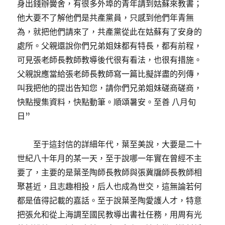
身出錢辦黌舍，有很多外埠的青年請到姑蘇來教書；
他大要不了解他們是共產黨員，只感到他們年青無
為，就把他們請來了，共產黨從此在姑蘇有了安身的
處所。父親還說你們兄弟姐妹都有特長，都有前程，
可見張老師長教師教導後代很有看法，也很有措施。
父親說應當給張老師長教師寫一篇比擬詳盡的列傳，
叫我把他的提出告知您，請你們兄弟姐妹磋商磋商，
快點搜集資料，快點動筆。順頌暑安。至善 八月旬
日”
至于這封信的詳細年代，葉至美說，大要是二十
世紀八十年月的某一天，至于說哪一年實在曾經不主
要了，主要的是葉圣陶師長教師與張冀牖師長教師相
聚甚近，且志趣相投，后人也成為世交，這無論若何
都是值得記載的嘉話。至于說葉圣陶愛護人才，特意
把張允和從上海調至國民教導出書社任務，用周有光