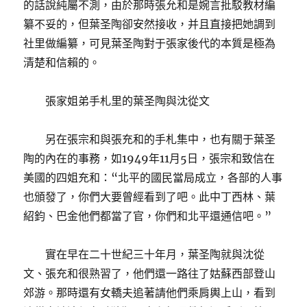
的話說純屬不測，由於那時張允和是婉言批駁教材編
纂不妥的，但葉圣陶卻安然接收，并且直接把她調到
社里做編纂，可見葉圣陶對于張家後代的本質是極為
清楚和信賴的。
張家姐弟手札里的葉圣陶與沈從文
另在張宗和與張充和的手札集中，也有關于葉圣
陶的內在的事務，如1949年11月5日，張宗和致信在
美國的四姐充和：“北平的國民當局成立，各部的人事
也頒發了，你們大要曾經看到了吧。此中丁西林、葉
紹鈞、巴金他們都當了官，你們和北平還通信吧。”
實在早在二十世紀三十年月，葉圣陶就與沈從
文、張充和很熟習了，他們還一路往了姑蘇西部登山
郊游。那時還有女轎夫追著請他們乘肩輿上山，看到