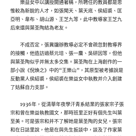
樂益女中以講授開通著稱，所聘任的教員都是思
惟較為新銳的人才，如張聞天、葉天底、侯紹裘、匡
亞明、韋布、胡山源、王芝九等，此中教導家王芝九
后來還與葉圣陶結為老友。
不成否定，張冀牖辦教導必定不會疏忽對教導界
的接觸，他造訪過蔡元培、張一麐、吳研因等，但他
與葉圣陶似乎并無太多交集。葉圣陶在上海創作的一
部小說《倪煥之》中的“王樂山”，其原型被考據說是
反動黨人侯紹裘，侯紹裘在樂益女中執教并介入創建
了姑蘇自力支部。
1936年，從清華年夜學汗青系結業的張家宗子張
宗和曾在樂益執教國文，那時班里正好有個先生叫葉
至美。可是張宗和并不了解她是葉圣陶的女兒。張宗
和在日誌里說，他是在與先生扳談中，談及了作家葉