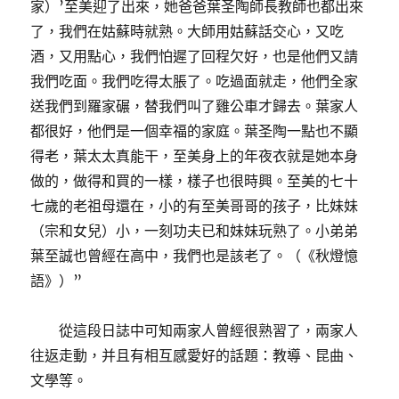
家）’至美迎了出來，她爸爸葉圣陶師長教師也都出來
了，我們在姑蘇時就熟。大師用姑蘇話交心，又吃
酒，又用點心，我們怕遲了回程欠好，也是他們又請
我們吃面。我們吃得太脹了。吃過面就走，他們全家
送我們到羅家碾，替我們叫了雞公車才歸去。葉家人
都很好，他們是一個幸福的家庭。葉圣陶一點也不顯
得老，葉太太真能干，至美身上的年夜衣就是她本身
做的，做得和買的一樣，樣子也很時興。至美的七十
七歲的老祖母還在，小的有至美哥哥的孩子，比妹妹
（宗和女兒）小，一刻功夫已和妹妹玩熟了。小弟弟
葉至誠也曾經在高中，我們也是該老了。（《秋燈憶
語》）”
從這段日誌中可知兩家人曾經很熟習了，兩家人
往返走動，并且有相互感愛好的話題：教導、昆曲、
文學等。