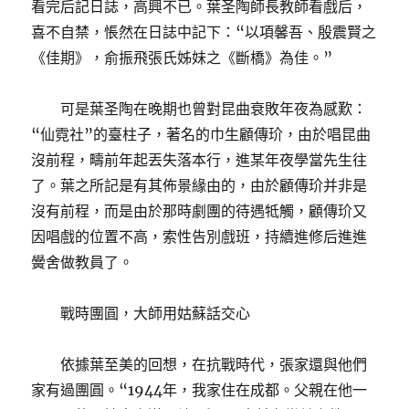
看完后記日誌，高興不已。葉圣陶師長教師看戲后，
喜不自禁，悵然在日誌中記下：“以項馨吾、殷震賢之
《佳期》，俞振飛張氏姊妹之《斷橋》為佳。”
可是葉圣陶在晚期也曾對昆曲衰敗年夜為感歎：
“仙霓社”的臺柱子，著名的巾生顧傳玠，由於唱昆曲
沒前程，疇前年起丟失落本行，進某年夜學當先生往
了。葉之所記是有其佈景緣由的，由於顧傳玠并非是
沒有前程，而是由於那時劇團的待遇牴觸，顧傳玠又
因唱戲的位置不高，索性告別戲班，持續進修后進進
黌舍做教員了。
戰時團圓，大師用姑蘇話交心
依據葉至美的回想，在抗戰時代，張家還與他們
家有過團圓。“1944年，我家住在成都。父親在他一