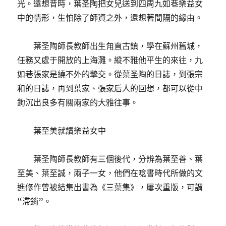
光。遠想昔時，葉圣陶把女兒送到四周九如巷樂益女
中的情形，生怕除了師資之外，還想著間隔的緣由。
葉圣陶師長教師出生甪直古鎮，學在蘇州舊城，
任務又處于開放的上海灘。縱不雅他平生的來往，九
如巷張家是繞不外的摯交。從葉圣陶的日誌，到張宗
和的日誌，再到葉家、張家后人的回想，都可以從中
鉤沉出良多有關兩家的大雅往事。
葉至美就讀樂益女中
葉圣陶師長教師有三個後代，分辨為葉至善、葉
至美、葉至誠，兩子一女，他們在唸書時代所做的文
進修作曾被結集出書為《三葉集》，屢次重版，可謂
“滯銷”。