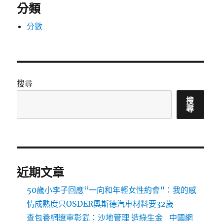
分類
分數
搜尋
搜
尋
近期文章
50歲小李子回應“一向和年輕女性約會”：我的感
情成熟度只OSDER奧斯德汽車材料要32歲
查包養網遼寧彰武：沙地管理 造綠生金_中國網