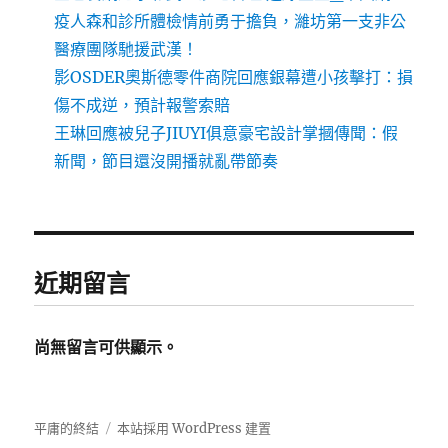
疫人森和診所體檢情前勇于擔負，濰坊第一支非公
醫療團隊馳援武漢！
影OSDER奧斯德零件商院回應銀幕遭小孩擊打：損
傷不成逆，預計報警索賠
王琳回應被兒子JIUYI俱意豪宅設計掌摑傳聞：假
新聞，節目還沒開播就亂帶節奏
近期留言
尚無留言可供顯示。
平庸的終結
本站採用 WordPress 建置