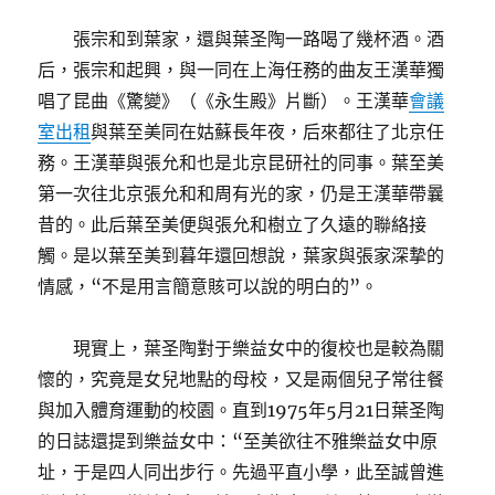
張宗和到葉家，還與葉圣陶一路喝了幾杯酒。酒
后，張宗和起興，與一同在上海任務的曲友王漢華獨
唱了昆曲《驚變》（《永生殿》片斷）。王漢華
會議
室出租
與葉至美同在姑蘇長年夜，后來都往了北京任
務。王漢華與張允和也是北京昆研社的同事。葉至美
第一次往北京張允和和周有光的家，仍是王漢華帶曩
昔的。此后葉至美便與張允和樹立了久遠的聯絡接
觸。是以葉至美到暮年還回想說，葉家與張家深摯的
情感，“不是用言簡意賅可以說的明白的”。
現實上，葉圣陶對于樂益女中的復校也是較為關
懷的，究竟是女兒地點的母校，又是兩個兒子常往餐
與加入體育運動的校園。直到1975年5月21日葉圣陶
的日誌還提到樂益女中：“至美欲往不雅樂益女中原
址，于是四人同出步行。先過平直小學，此至誠曾進