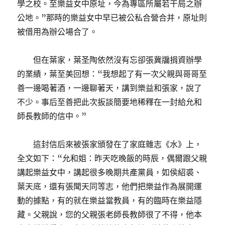
學之校。至樂益女中原址，今為專區所屬若干局之辦
公地。”那時的樂益女中早已被公私合營合并，原址則
被借用為辦公場合了。
但在葉家，葉圣陶依然沒有忘卻張冀牖捐資辦學
的業績，葉至美回想：“我想起了有一次父親與哥哥至
善一邊喝著酒，一邊聊著天，講到樂益和張家，說了
不少。事后至善把此次扳談簡要地稀釋在一封給允和
師長教師的信中。”
這封信后來被張家頒發在了家庭雜志《水》上，
全文如下：“允和姐：昨天吃晚飯的時辰，偶爾跟父親
講起樂益女中，講起很多晚期共產黨員，如侯紹裘、
葉天底，還有張聞天同等志，他們把樂益作為展開運
動的據點，有的就在樂益當教員，有的臨時在樂益隱
藏。父親說，您的父親張老師長教師很了不得，他本