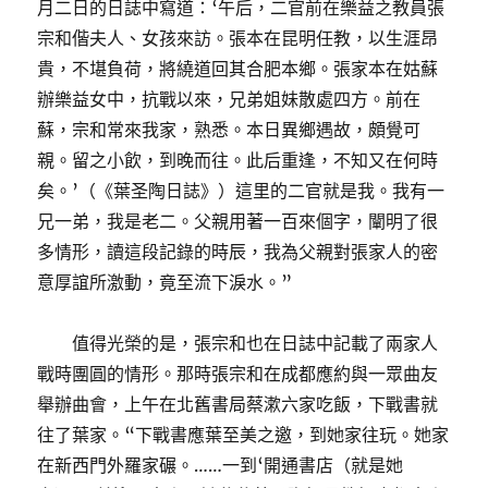
月二日的日誌中寫道：‘午后，二官前在樂益之教員張
宗和偕夫人、女孩來訪。張本在昆明任教，以生涯昂
貴，不堪負荷，將繞道回其合肥本鄉。張家本在姑蘇
辦樂益女中，抗戰以來，兄弟姐妹散處四方。前在
蘇，宗和常來我家，熟悉。本日異鄉遇故，頗覺可
親。留之小飲，到晚而往。此后重逢，不知又在何時
矣。’（《葉圣陶日誌》）這里的二官就是我。我有一
兄一弟，我是老二。父親用著一百來個字，闡明了很
多情形，讀這段記錄的時辰，我為父親對張家人的密
意厚誼所激動，竟至流下淚水。”
值得光榮的是，張宗和也在日誌中記載了兩家人
戰時團圓的情形。那時張宗和在成都應約與一眾曲友
舉辦曲會，上午在北舊書局蔡漱六家吃飯，下戰書就
往了葉家。“下戰書應葉至美之邀，到她家往玩。她家
在新西門外羅家碾。……一到‘開通書店（就是她