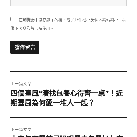
在
瀏覽器
中儲存顯示名稱、電子郵件地址及個人網站網址，以
供下次發佈留言時使用。
文
上一篇文章
章
四個臺風“湊找包養心得齊一桌”！近
上
一
期臺風為何愛一堆人一起？
導
篇
覽
文
章:
下一篇文章