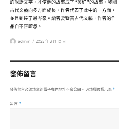
的說話文字，才使他的故事成了“美好”的故事。我國
古代文藝向多方面成長，作者代表了此中的一方面，
並且到達了最岑嶺。讀者要鑒賞古代文藝，作者的作
品自不容疏忽。
作
發
admin
2025 年 3 月 10 日
者
佈
日
期:
發佈留言
發佈留言必須填寫的電子郵件地址不會公開。
必填欄位標示為
*
留言
*