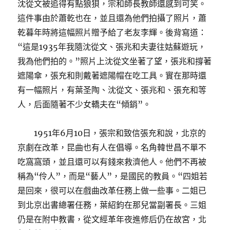
沈從文被追得有點狼狽，宗和師長教師還感到可笑。
這件事由於蕭乾也在，並且還為他們拍攝了照片，蕭
乾暮年時將這幅照片贈予給了老友李輝。後背寫道：
“這是1935年我隨沈從文、張兆和夫妻往姑蘇遊玩，
我為他們拍的。”照片上沈從文坐著了望，張兆和撐著
遮陽傘，張充和則戴著遮陽帽在吃工具。實在那時還
有一幅照片，有葉圣陶、沈從文、張兆和、張充和等
人，后面隨著不少女轎夫在“傾銷”。
1951年6月10日，張宗和致信張充和說，北京的
京劇在改革，昆曲也有人在倡導。名角韓世昌不單不
吃窩窩頭，並且還可以有錢來救濟他人。他們不再被
稱為“伶人”，而是“藝人”，是國民的教員。“四姐若
是回來，很可以在戲曲改革任務上做一些事。二姐已
到北京出書總署任務，葉紹鈞在那兒當副署長。三姐
仍是在附中教書，從文經革年夜進修后仍在故宮，北