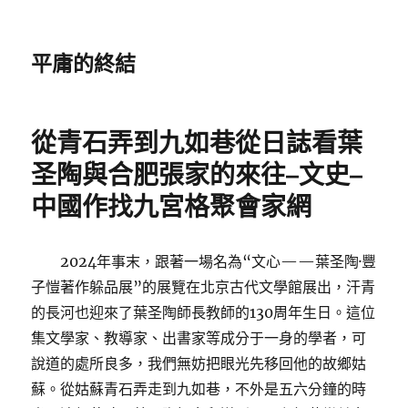
平庸的終結
從青石弄到九如巷從日誌看葉
圣陶與合肥張家的來往–文史–
中國作找九宮格聚會家網
2024年事末，跟著一場名為“文心——葉圣陶·豐
子愷著作躲品展”的展覽在北京古代文學館展出，汗青
的長河也迎來了葉圣陶師長教師的130周年生日。這位
集文學家、教導家、出書家等成分于一身的學者，可
說道的處所良多，我們無妨把眼光先移回他的故鄉姑
蘇。從姑蘇青石弄走到九如巷，不外是五六分鐘的時