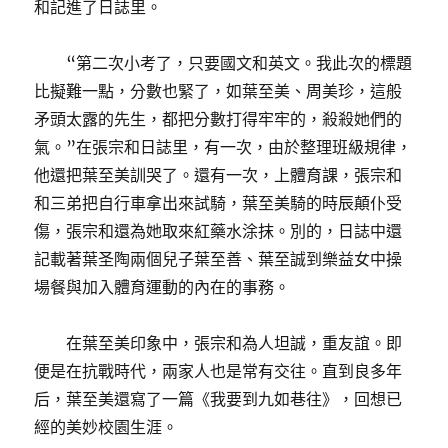
和記進了日誌里。
“第二次小考了，只要國文和英文。我此次的標題
比擬難一點，分數也緊了，如葉至美、周美珍，這般
矛頭太露的先生，都把分數打得牢牢的，殺殺她們的
氣。”在張宗和日誌里，有一次，由於整理班級規律，
他還把葉至美訓哭了。還有一次，上體育課，張宗和
和三弟把自行車拿出來試騎，葉至美騎的時辰顛仆受
傷，張宗和還為她取來紅藥水涂抹。別的，日誌中還
記載著葉圣陶兩個兒子葉至善、葉至誠到樂益女中操
場餐與加入體育運動的內在的事務。
在葉至美印象中，張宗和為人坦誠，重友誼。即
便是在抗戰時代，兩家人也是常有交往。直到良多年
后，葉至美還寫了一篇《我要到九如巷往》，回想已
經的美妙校園生涯。