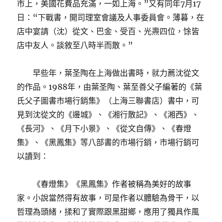
市上，美國花費品充滿，一如上海。”又有同年7月17
日：“下戰書，開司理室會議及人事委員會。薄暮，在
店中宴請（沈）從文、巴金、受百、光燾四位，馀皆
店中友人。談敘至八時半而散。”
早些年，葉圣陶在上海做出書時，就力薦沈從文
的作品。1988年，由葉圣陶、葉至善父子編著的《葉
氏父子圖書市場行銷集》（上海三聯書店）書中，可
見到沈從文的《邊城》、《湘行散記》、《湘西》、
《長河》、《月下小景》、《從文自傳》、《春燈
集》、《黑鳳集》等八部書的市場行銷，市場行銷可
以讀到：
《春燈集》《黑鳳集》作者被稱為美好的故事
家。小說當然得有故事，可是作者以體驗為骨干，以
哲理為頭緒，揉和了實際跟黑甜鄉，應用了獨具作風