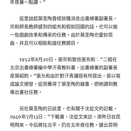
年夜兼一點課。”
這里說起葉圣陶曾經就職消息出書總署副署長，
宗和師長教師感到四姐充和假如回國的話，也可以做
一些戲劇改革和傳承的任務。由於葉圣陶也愛好昆
曲，并且可以相助和諧任務題目。
1952年8月20日，張宗和致信張充和：“二姐在
北京出書總署編中學汗青教科書，出書總署的副署長
是葉紹鈞。”張允和由於對汗青講授有所提出，是以寫
成論文頒發，從而獲得了葉圣陶的器重，把她調到教
導出書社任務。
另在葉圣陶的日誌里，也有關于沈從文的記載，
1946年7月13日：“下戰書，沈從文來訪。渠昨日自昆
明飛來，今后將往北平，仍在北年夜任教。據云昆明