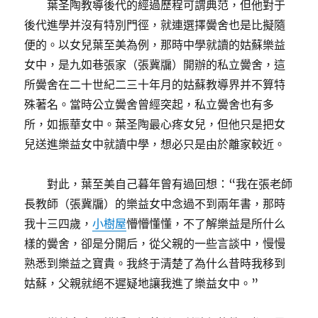
葉圣陶教導後代的經過歷程可謂典范，但他對于
後代進學并沒有特別門徑，就連選擇黌舍也是比擬隨
便的。以女兒葉至美為例，那時中學就讀的姑蘇樂益
女中，是九如巷張家（張冀牖）開辦的私立黌舍，這
所黌舍在二十世紀二三十年月的姑蘇教導界并不算特
殊著名。當時公立黌舍曾經突起，私立黌舍也有多
所，如振華女中。葉圣陶最心疼女兒，但他只是把女
兒送進樂益女中就讀中學，想必只是由於離家較近。
對此，葉至美自己暮年曾有過回想：“我在張老師
長教師（張冀牖）的樂益女中念過不到兩年書，那時
我十三四歲，
小樹屋
懵懵懂懂，不了解樂益是所什么
樣的黌舍，卻是分開后，從父親的一些言談中，慢慢
熟悉到樂益之寶貴。我終于清楚了為什么昔時我移到
姑蘇，父親就絕不遲疑地讓我進了樂益女中。”