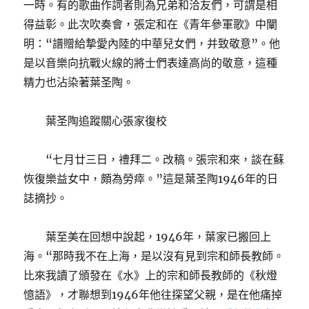
一時。有的歌曲作詞者則為兄弟和洽友們，可謂是相
得益彰。此次吹奏會，張定和在《青年參軍歌》中闡
明：“譜贈給摯愛內陸的中華兒女們，并致敬意”。他
是以音樂向抗戰火線的將士們表達高尚的敬意，這種
精力也沾染著葉圣陶。
葉圣陶追蹤關心張家復校
“七月廿三日，禮拜二。改稿。張宗和來，談在蘇
恢復樂益女中，頗為勞瘁。”這是葉圣陶1946年的日
誌摘抄。
葉至美在回想中說起，1946年，葉家已搬回上
海。“那時我不在上海，是以沒有見到宗和師長教師。
比來我讀了頒發在《水》上的宗和師長教師的《秋燈
憶語》，才聯想到1946年他往探望父親，是在他痛掉