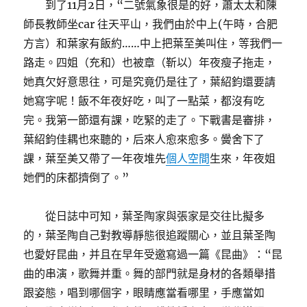
到了11月2日，“二號氣象很是的好，蕭太太和陳
師長教師坐car 往天平山，我們由於中上(午時，合肥
方言）和葉家有飯約……中上把葉至美叫住，等我們一
路走。四姐（充和）也被章（靳以）年夜瘦子拖走，
她真欠好意思往，可是究竟仍是往了，葉紹鈞還要請
她寫字呢！飯不年夜好吃，叫了一點菜，都沒有吃
完。我第一節還有課，吃緊的走了。下戰書是審排，
葉紹鈞佳耦也來聽的，后來人愈來愈多。黌舍下了
課，葉至美又帶了一年夜堆先
個人空間
生來，年夜姐
她們的床都擠倒了。”
從日誌中可知，葉圣陶家與張家是交往比擬多
的，葉圣陶自己對教導靜態很追蹤關心，並且葉圣陶
也愛好昆曲，并且在早年受邀寫過一篇《昆曲》：“昆
曲的串演，歌舞并重。舞的部門就是身材的各類舉措
跟姿態，唱到哪個字，眼睛應當看哪里，手應當如