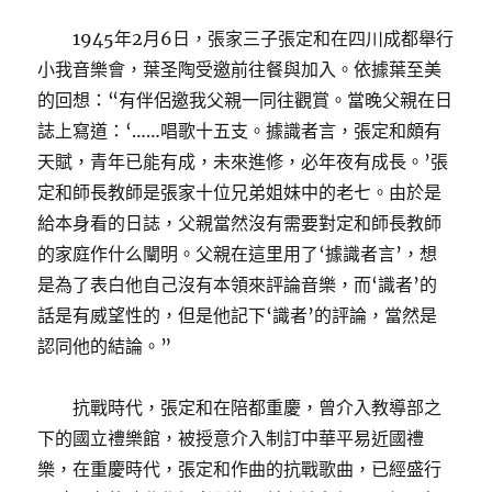
1945年2月6日，張家三子張定和在四川成都舉行
小我音樂會，葉圣陶受邀前往餐與加入。依據葉至美
的回想：“有伴侶邀我父親一同往觀賞。當晚父親在日
誌上寫道：‘……唱歌十五支。據識者言，張定和頗有
天賦，青年已能有成，未來進修，必年夜有成長。’張
定和師長教師是張家十位兄弟姐妹中的老七。由於是
給本身看的日誌，父親當然沒有需要對定和師長教師
的家庭作什么闡明。父親在這里用了‘據識者言’，想
是為了表白他自己沒有本領來評論音樂，而‘識者’的
話是有威望性的，但是他記下‘識者’的評論，當然是
認同他的結論。”
抗戰時代，張定和在陪都重慶，曾介入教導部之
下的國立禮樂館，被授意介入制訂中華平易近國禮
樂，在重慶時代，張定和作曲的抗戰歌曲，已經盛行