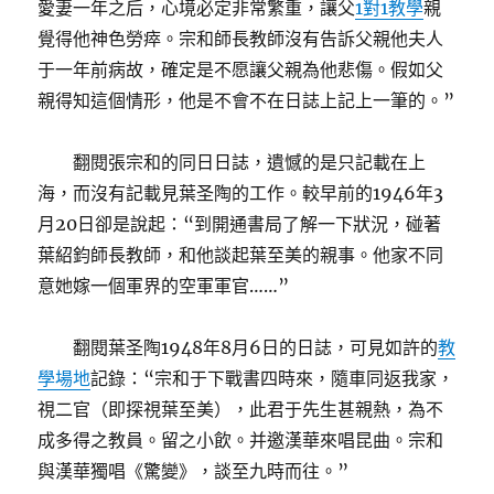
愛妻一年之后，心境必定非常繁重，讓父
1對1教學
親
覺得他神色勞瘁。宗和師長教師沒有告訴父親他夫人
于一年前病故，確定是不愿讓父親為他悲傷。假如父
親得知這個情形，他是不會不在日誌上記上一筆的。”
翻閱張宗和的同日日誌，遺憾的是只記載在上
海，而沒有記載見葉圣陶的工作。較早前的1946年3
月20日卻是說起：“到開通書局了解一下狀況，碰著
葉紹鈞師長教師，和他談起葉至美的親事。他家不同
意她嫁一個軍界的空軍軍官……”
翻閱葉圣陶1948年8月6日的日誌，可見如許的
教
學場地
記錄：“宗和于下戰書四時來，隨車同返我家，
視二官（即探視葉至美），此君于先生甚親熱，為不
成多得之教員。留之小飲。并邀漢華來唱昆曲。宗和
與漢華獨唱《驚變》，談至九時而往。”