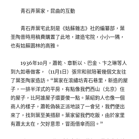
青石弄葉家，昆曲的互動
青石弄葉宅此刻是《姑蘇雜志》社的編纂部，葉
圣陶昔時用稿費購置了此地，建造宅院，小小一隅，
也有姑蘇園林的高雅。
1936年10月，蕭乾、章靳以、巴金、卞之琳等人
到九如巷做客，（11月1日）張宗和就陪著幾個文友往
了葉圣陶家造訪。“葉家在滾繡坊青石巷里，新造的屋
子，一排半洋式的平房，有點像我們西山（北京）住
的屋子，比阿誰屋子還要傻一點。葉紹鈞人也像一個
商人的樣子，蕭乾偽裝正派地談了一會兒，我們便出
來了，找到葉至美措辭。葉家留我們吃飯，由於家里
有蕭太太在，欠好意思，冒雨借傘而回。”