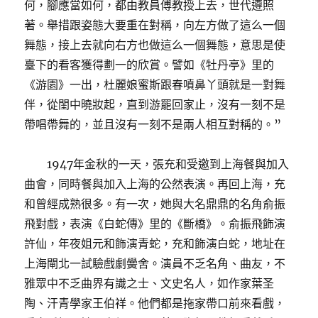
何，腳應當如何，都由教員傅教授上去，世代遵照
著。舉措跟姿態大要重在對稱，向左方做了這么一個
舞態，接上去就向右方也做這么一個舞態，意思是使
臺下的看客獲得劃一的欣賞。譬如《牡丹亭》里的
《游園》一出，杜麗娘蜜斯跟春噴鼻丫頭就是一對舞
伴，從閨中曉妝起，直到游罷回家止，沒有一刻不是
帶唱帶舞的，並且沒有一刻不是兩人相互對稱的。”
1947年金秋的一天，張充和受邀到上海餐與加入
曲會，同時餐與加入上海的公然表演。再回上海，充
和曾經成熟很多。有一次，她與大名鼎鼎的名角俞振
飛對戲，表演《白蛇傳》里的《斷橋》。俞振飛飾演
許仙，年夜姐元和飾演青蛇，充和飾演白蛇，地址在
上海閘北一試驗戲劇黌舍。演員不乏名角、曲友，不
雅眾中不乏曲界有識之士、文史名人，如作家葉圣
陶、汗青學家王伯祥。他們都是拖家帶口前來看戲，