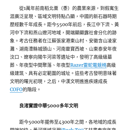
從1萬年前南稻北粟（黍）的農業來源，到假寓生
涯廣泛呈現、區域文明特點凸顯，中國的新石器時期
歷經數千年成長。距今5500年前后，長江中下流、黃
河中下流和燕山遼河地域，開端顯顯露社會分化的跡
象。考古任務者在江蘇張家港東山村、安徽含山凌家
灘、湖南澧縣城頭山、河南靈寶西坡、山東泰安年夜
汶口、遼寧向陽牛河梁等遺址中，發明了高級級墓
葬、年夜型中間聚落、年夜型
Razer雷蛇電競椅
高級
級建筑、具有必定範圍的城址。這些考古發明意味著
文明的曙光初現，之后，中漢文明進進疾速成長
COFO
的階段。
良渚實證中華5000多年文明
距今5000年擺佈至4300年之間，各地域的成長