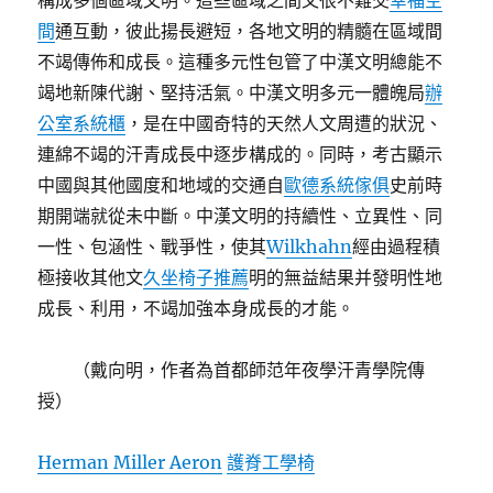
構成多個區域文明。這些區域之間又很不難交
幸福空
間
通互動，彼此揚長避短，各地文明的精髓在區域間
不竭傳佈和成長。這種多元性包管了中漢文明總能不
竭地新陳代謝、堅持活氣。中漢文明多元一體魄局
辦
公室系統櫃
，是在中國奇特的天然人文周遭的狀況、
連綿不竭的汗青成長中逐步構成的。同時，考古顯示
中國與其他國度和地域的交通自
歐德系統傢俱
史前時
期開端就從未中斷。中漢文明的持續性、立異性、同
一性、包涵性、戰爭性，使其
Wilkhahn
經由過程積
極接收其他文
久坐椅子推薦
明的無益結果并發明性地
成長、利用，不竭加強本身成長的才能。
（戴向明，作者為首都師范年夜學汗青學院傳
授）
Herman Miller Aeron
護脊工學椅