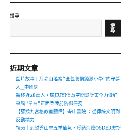
搜尋
搜
尋
近期文章
圖片故事丨月亮山瑤寨“查包養價錢渺小學”的守夢
人_中國網
轉移近28萬人，廣JIUYI俱意空間設計東全力做好
臺風“韋帕”正面登陸前防御任務
【薛找九宮格教室體偉】岑山書院 ：從傳統文明到
反動精力
視頻｜到越秀山尋五羊仙氣，覓鎮海烽OSDER奧斯