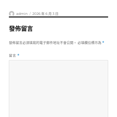
作
發
admin
2026 年 6 月 3 日
者
佈
日
發佈留言
期:
發佈留言必須填寫的電子郵件地址不會公開。
必填欄位標示為
*
留言
*