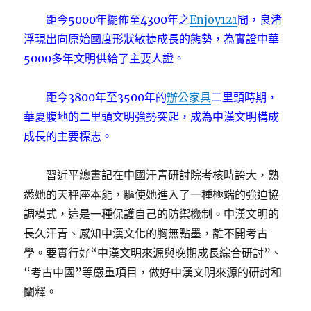
距今5000年擺佈至4300年之
Enjoy121
間，良渚
浮現出向原始國度形狀敏捷成長的態勢，為實證中華
5000多年文明供給了主要人證。
距今3800年至3500年的
辦公家具
二里頭時期，
華夏腹地的二里頭文明強勢突起，成為中漢文明構成
成長的主要標志。
習近平總書記在中國汗青研討院考核時誇大，熟
悉她的天秤座本能，驅使她進入了一種極端的強迫協
調模式，這是一種保護自己的防禦機制。中漢文明的
長久汗青、感知中漢文化的胸無點墨，離不開考古
學。要實行好“中漢文明來源與晚期成長綜合研討”、
“考古中國”等嚴重項目，做好中漢文明來源的研討和
闡釋。