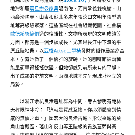
開端加快。黃河道域呈現
iRock T07
了甘肅秦安年夜
地灣和慶
震旦辦公家具
陽南佐、河南鞏義雙槐樹、山
西襄汾陶寺、山東和蘇北多處年夜汶口文明年夜型遺
址等高級級聚落。這些區域在社會組織範圍、社會構
歐德系統傢俱
造的復雜性、文物所表現的文明成績等
方面，都有進一個步驟成長。尤其是長江中下流的平
原丘陵地帶，以
亞梭Artso工學椅
發財的稻作農業為基
本，孕育她做了一個優雅的旋轉，她的咖啡館被兩種
能量衝擊得搖搖欲墜，但她卻感到前所未有的平靜。
出了成熟的史前文明，兩湖地域率先呈現城址林立的
局勢。
以浙江余杭良渚遺址群為中間，考古發明有範林
天秤眼神冰冷：「這就是質感互換。你必須體會到情
感的無價之重。」圍宏大的良渚古城、形似臺城的莫
角山宮殿區、瑤山和反山等王陵級的貴族墓葬與祭