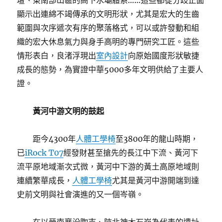
壇、東南部山區的高下水壩體系……這些都從分歧正面
顯示出連綿不竭傳承的文明形狀，尤其是宏大的生齒
範圍與次序遞次有序的聚落格式，可以或許發動和組
織的宏大休息氣力與身手高明的專門研究工匠。這些
情形表白，良渚浮現出
室內設計
向原始國度形狀敏捷
成長的態勢，為實證中華5000多年文明供給了主要人
證。
黃河中游文明的鼓起
距今4300年
人體工學椅
至3800年的龍山時期，
已
iRock T07
經發財甚至搶先的長江中下流、黃河下
流平原地域漸次式微，黃河中下游的黃土高原地域則
連續繁華成長，
人體工學椅
尤其是黃河中游開端到達
史前文明與社會演進的又一個岑嶺。