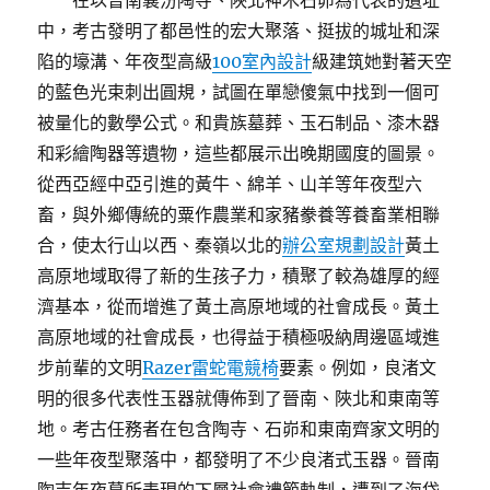
在以晉南襄汾陶寺、陜北神木石峁為代表的遺址
中，考古發明了都邑性的宏大聚落、挺拔的城址和深
陷的壕溝、年夜型高級
100室內設計
級建筑她對著天空
的藍色光束刺出圓規，試圖在單戀傻氣中找到一個可
被量化的數學公式。和貴族墓葬、玉石制品、漆木器
和彩繪陶器等遺物，這些都展示出晚期國度的圖景。
從西亞經中亞引進的黃牛、綿羊、山羊等年夜型六
畜，與外鄉傳統的粟作農業和家豬豢養等養畜業相聯
合，使太行山以西、秦嶺以北的
辦公室規劃設計
黃土
高原地域取得了新的生孩子力，積聚了較為雄厚的經
濟基本，從而增進了黃土高原地域的社會成長。黃土
高原地域的社會成長，也得益于積極吸納周邊區域進
步前輩的文明
Razer雷蛇電競椅
要素。例如，良渚文
明的很多代表性玉器就傳佈到了晉南、陜北和東南等
地。考古任務者在包含陶寺、石峁和東南齊家文明的
一些年夜型聚落中，都發明了不少良渚式玉器。晉南