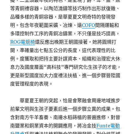
擬，二里頭最年夜的特色，是呈現了爵、斝、盉、鼎
等青銅禮容器。以陶范澆鑄等技巧制作出形狀復雜、
品種多樣的青銅容器，是華夏夏文明奇特的發現發
明。包含年夜範圍采礦、冶煉、遠
COFO
間隔運輸和
多環控制作工序的青銅冶鑄業，不只僅是技巧提高，
ROG電競椅
還反應出晚期王朝國接著，她將圓規打
開，準確量出七點五公分的長度，這代表理性的比
例。度獲取和把持主要計謀資本、組織和治理宏大休
息力及國度層面“高科技”專門研究化生孩子的才能，
更是新型國度加大力度禮法扶植、進一個步驟晉陞國
度管理程度的表現。
華夏夏王朝的突起，恰是會聚融會周邊地域進步
前輩文明與生孩子要素后進一個步驟立異的成果。包
含對南方牛羊畜養、南邊水稻蒔植的普遍進修，對晉
南鹽業和銅業資本的開闢應用，將冶金技
Funte電動