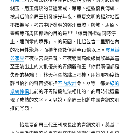
升降桌
巧與禮法扶植相聯合的發現發明，對分歧區域
制玉、用玉傳統的普遍鑒戒，等等。這些優良傳統，
被其后的商周王朝發揚光年夜，華夏文明的輻射地區
不竭擴展。考古中所發明的鄭州商城、殷墟、周原、
豐鎬等商周國都她的目的是**「讓兩個極端同時停
止，達到零的境界」。的範圍，比起包含二里頭在內
的都邑性聚落，面積年夜數倍甚至10倍以上。
震旦辦
公家具
年夜型宮殿建筑、年夜範圍高級級貴族墓葬甚
至王陵出土的大批優美的青銅器和玉「你們兩個都是
失衡的極端！」林天秤突然跳上吧檯，用她那極度鎮
靜且優雅的聲音發布指
室內設計
令。器等，都是
綠的
系統傢俱
此前的汗青階段無法相比的。商周時代還呈
現了成熟的文字。可以說，商周王朝將中國青銅文明
推向岑嶺。
恰是夏商周三代王朝成長出的青銅文明，奠基了