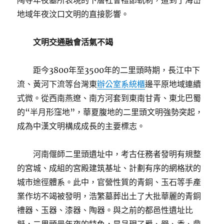
陶寺年夜墓所表現的下層社會禮節軌制，遭到了海岱
地域年夜汶口文明的直接影響。
文明交通融會活氣不竭
距今3800年至3500年的二里頭時期，長江中下
流、黃河下流等台灣東
辦公室系統櫃
邊平原地域連續
式微。從西南燕遼、南方河套到東南甘青、東北巴蜀
的“半月形窪地”，華夏腹地的二里頭文明強勢突起，
成為中漢文明構成成長的主要標志。
河南偃師二里頭遺址中，考古任務者發明有規整
的宮城、成組的宮殿建筑基址、計劃有序的網格狀的
城市途徑體系。此中，官營性質的青銅、玉石等手產
業作坊不竭被發明，浩繁墓葬出土了大批華麗的青銅
禮器、玉器、漆器、陶器。與之前的都邑性遺址比