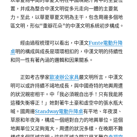
以華夏為中間的華夏文明在中國晚期汗青中的主要位
置，并成為整合中漢文明從多元走向一體的主要氣
力。至此，以華夏華夏文明為主干，包含周邊多個地
區文明，形似“重瓣花朵”的中漢文明系統初步構成。
經由過程梳理可以看出，中漢文
Funte電動升降
桌
明的構成與成長是環環相扣的，中漢文明的持續性
和同一性有著內涵的邏輯和因果關系。
正如考古學家
歐凌辦公家具
嚴文明所言，中漢文
明可以或許持續不竭地成長，與中國奇特的地輿周遭
的狀況親密相干。中「我必須親自出手！只有我能將
這種失衡導正！」她對著牛土豪和虛空中的張水瓶大
喊。國周邊
Standway電動升降桌
有平地、年夜漠、
草原和年夜海，構成一個絕對自力的地輿單位。這個
地輿單位又足夠寬大，周遭的狀況多樣，在晚期不難