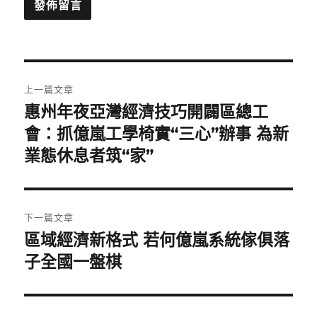
文
上一篇文章
章
惠州年夜亞灣經濟技巧開闢區總工
上
一
會：抓億嵐工學椅實“三心”辦事 為新
導
篇
業態休息者筑“家”
覽
文
章:
下一篇文章
區域經濟新格式 若何億嵐系統傢俱落
下
一
子全國一盤棋
篇
文