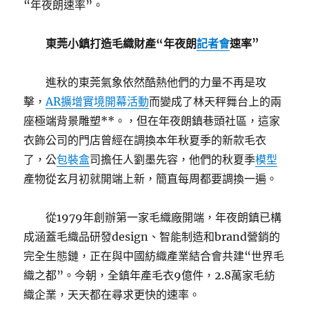
“年夜朗速率”。
東莞小鎮打造毛織財產“年夜朗
記者會
速率”
進秋的東莞氣象依然酷熱他們的力量不再是攻
擊，
AR擴增實境
開幕活動
而變成了林天秤舞台上的兩
座極端背景雕塑**。，但在年夜朗鎮巷頭社區，這家
衣飾公司的門店曾經在調換本年秋夏季的新款毛衣
了，公
包裝盒
司擔任人劉墨先容，他們的秋夏季
模型
產物從玄月初就開端上新，簡直每周都要調換一遍。
從1979年創辦第一家毛織廠開端，年夜朗鎮已構
成涵蓋毛織品研發design、智能制造和brand營銷的
完全生態鏈，正在與中國紡織產業結合會共建“世界毛
織之都”。今朝，全鎮年產毛衣9億件，2.8萬家毛紡
織企業，天天都在尋求更快的速率。