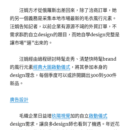
汪娟方才從俄羅斯出差回來，除了洽商訂單，她
的另一個義務是采集本地市場最新的毛衣風行元素。
汪娟告知記者，以前企業有源源不竭的外貿訂單，不
需求斟酌自立design的題目，而她自學design完整是
讓市場“逼”出來的。
汪娟經由過程研討時髦走秀、清楚快時髦brand
的風行元素
經典大圖
啟動儀式
，將其參加本身的
design理念，每個季度可以或許開闢出300到500件
新品。
廣告設計
毛織企業日益增
玖陽視覺
加的自立
啟動儀式
design需求，讓良多design師也看到了機遇。年近花