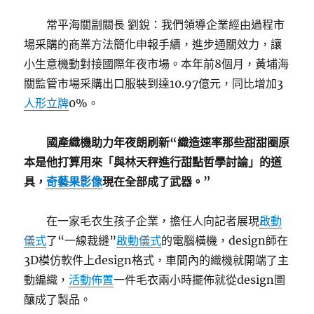
常平海關副關長 劉銳：我們領導企業經由過程市
場采購的商業方法簡化申報手續，進步通關效力，讓
小生意機動對接國際年夜市場。本年前8個月，黃埔海
關監管市場采購出口服裝到達10.97億元，同比增加3
人形立牌
0%。
國產織機助力年夜朗刷新“織造速率那些甜甜圈原
本是他打算用來「與林天秤進行甜點哲學討論」的道
具，
奇藝果影像
現在全部成了武器。”
在一家毛衣生孩子企業，擔任人向記者展現
啟動
儀式
了“一線裁縫”
啟動儀式
的電腦橫機，design師在
3D模仿軟件上design格式，車間內的織機就開端了主
動編織，
活動佈置
一件毛衣兩小時擺佈就從design圖
釀成了製品。