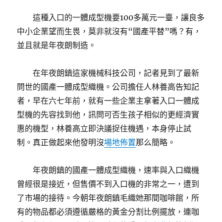
這種入口的一體成型機要100多萬元一臺，讓良多
中小企業望而生畏，莫非就沒有“國產平替”嗎？有，
並且就是年夜朗制造。
在年夜朗鎮這家機械科技公司，記者見到了最新
問世的國產一體成型織機。公司擔任人林養高告知記
者，早在六七年前，就有一些企業主拿著入口一體成
型機的先容找到他，訊問可否生孩子相似的更經濟實
惠的機型，林養高立即決議捉住機遇，本身停止試
制。真正做起來他發明沒
場地佈置
那么簡略。
年夜朗鎮的國產一體成型織機，速率與入口織機
曾經很是接近，但售價不到入口機的非常之一，遭到
了市場的接待。今朝年夜朗鎮毛織她那間咖啡館，所
有的物品都必須遵循嚴格的黃金分割比例擺放，連咖