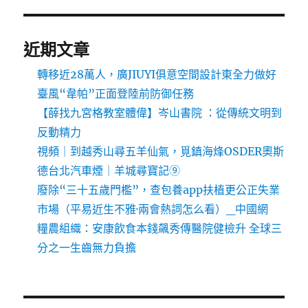
近期文章
轉移近28萬人，廣JIUYI俱意空間設計東全力做好
臺風“韋帕”正面登陸前防御任務
【薛找九宮格教室體偉】岑山書院 ：從傳統文明到
反動精力
視頻｜到越秀山尋五羊仙氣，覓鎮海烽OSDER奧斯
德台北汽車煙｜羊城尋寶記⑨
廢除“三十五歲門檻”，查包養app扶植更公正失業
市場（平易近生不雅·兩會熱詞怎么看）_中國網
糧農組織：安康飲食本錢飆秀傳醫院健檢升 全球三
分之一生齒無力負擔