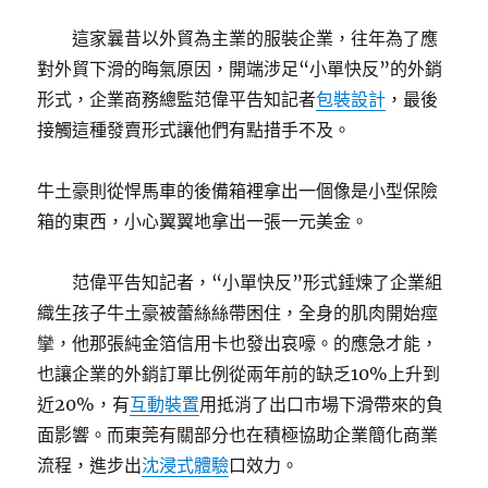
這家曩昔以外貿為主業的服裝企業，往年為了應
對外貿下滑的晦氣原因，開端涉足“小單快反”的外銷
形式，企業商務總監范偉平告知記者
包裝設計
，最後
接觸這種發賣形式讓他們有點措手不及。
牛土豪則從悍馬車的後備箱裡拿出一個像是小型保險
箱的東西，小心翼翼地拿出一張一元美金。
范偉平告知記者，“小單快反”形式錘煉了企業組
織生孩子牛土豪被蕾絲絲帶困住，全身的肌肉開始痙
攣，他那張純金箔信用卡也發出哀嚎。的應急才能，
也讓企業的外銷訂單比例從兩年前的缺乏10%上升到
近20%，有
互動裝置
用抵消了出口市場下滑帶來的負
面影響。而東莞有關部分也在積極協助企業簡化商業
流程，進步出
沈浸式體驗
口效力。