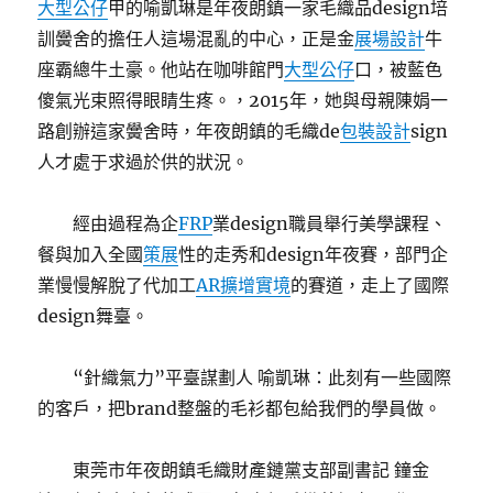
大型公仔
甲的喻凱琳是年夜朗鎮一家毛織品design培
訓黌舍的擔任人這場混亂的中心，正是金
展場設計
牛
座霸總牛土豪。他站在咖啡館門
大型公仔
口，被藍色
傻氣光束照得眼睛生疼。，2015年，她與母親陳娟一
路創辦這家黌舍時，年夜朗鎮的毛織de
包裝設計
sign
人才處于求過於供的狀況。
經由過程為企
FRP
業design職員舉行美學課程、
餐與加入全國
策展
性的走秀和design年夜賽，部門企
業慢慢解脫了代加工
AR擴增實境
的賽道，走上了國際
design舞臺。
“針織氣力”平臺謀劃人 喻凱琳：此刻有一些國際
的客戶，把brand整盤的毛衫都包給我們的學員做。
東莞市年夜朗鎮毛織財產鏈黨支部副書記 鐘金