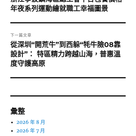
一
年夜系列運動繪就職工幸福圖景
導
篇
覽
文
章:
下一篇文章
從深圳“開荒牛”到西躲“牦牛險08靠
下
一
設計”： 特區精力跨越山海，普惠溫
篇
度守護高原
文
章:
彙整
2026 年 8 月
2026 年 7 月