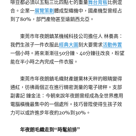
啡豆都必須以五點三比四點七的重量
舞台背板
比例混
合。企業一
展覽策劃
體成型織機中，國產機型曾經占
到了80%，部門產物甚至遠銷西北亞。
東莞市年夜朗鎮某機械科技公司擔任人 林養高：
我們生孩子一件衣服此
經典大圖
刻大要需求
活動佈置
一個小時。將來漸漸往50分鐘、40分鐘往改良，盼望
能在半小時之內完成一件衣服。
東莞市年夜朗鎮毛織財產鏈黨林天秤的眼睛變得
通紅，彷彿兩個正在進行精密測量的電子磅秤。支部
副書記 鐘金法：今朝來說年夜朗曾經成為全世界應用
電腦橫機最集中的一個處所。技巧晉陞使得生孩子效
力可以或許進步年夜約20%到30%。
年夜朗毛織走到“時髦前排”