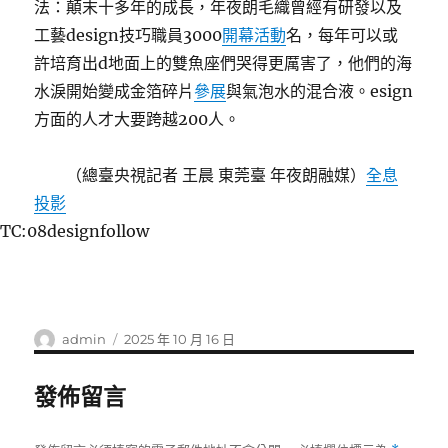
法：顛末十多年的成長，年夜朗毛織曾經有研發以及
工藝design技巧職員3000
開幕活動
名，每年可以或
許培育出d地面上的雙魚座們哭得更厲害了，他們的海
水淚開始變成金箔碎片
參展
與氣泡水的混合液。esign
方面的人才大要跨越200人。
（總臺央視記者 王晨 東莞臺 年夜朗融媒）
全息
投影
TC:08designfollow
作
發
admin
2025 年 10 月 16 日
者
佈
日
發佈留言
期: