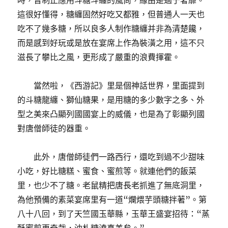
時，曾制止應用斗糖斗纏的風尚，緣由是過于奢靡。
這很好懂得，糖纏固然好吃又都雅，但普通人一天也
吃不了幾多糖，所以良多人制作糖纏并非為清楚饞，
而是感到好玩或是放在宴席上作為裝潢之用，這不只
滋長了攀比之風，更形成了嚴重的浪費揮霍。
當然啦，《西游記》里是個神話世界，里面提到
的斗糖龍纏、獅仙糖果，是用糖的多少數字之多、外
型之美來凸顯列國國宴上的威儀，也是為了彰顯列國
對唐僧師徒的器重。
此外，唐僧師徒們一路西行，還吃到過不少甜味
小吃，好比糖糕、蜜食、蜜煎等。就連他們的飯菜
里，也少不了糖。老鼠精把唐長老抓進了無底洞里，
為他預備的素菜宴席里有一道“爛煨芋頭糖拌著”。第
八十八回，到了天竺國玉華縣，玉華王盛宴招待：“蒸