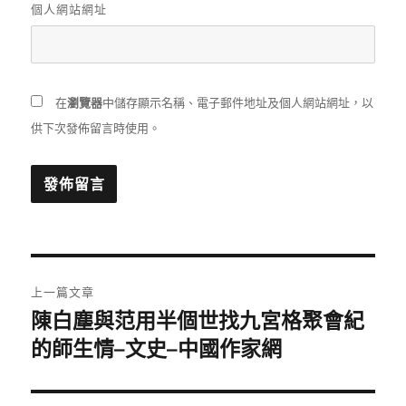
個人網站網址
在
瀏覽器
中儲存顯示名稱、電子郵件地址及個人網站網址，以
供下次發佈留言時使用。
文
上一篇文章
章
陳白塵與范用半個世找九宮格聚會紀
上
一
的師生情–文史–中國作家網
導
篇
覽
文