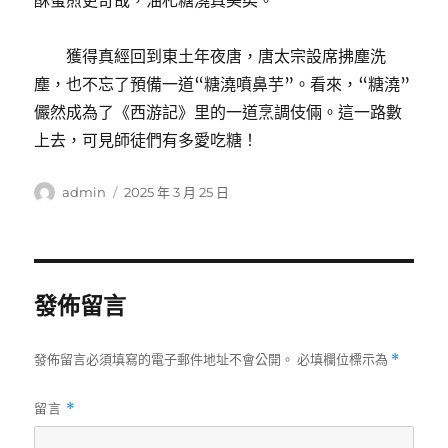
酥蜜煎更奇哉，油札糖澆真美矣。”
獲得真經回到東土年夜唐，唐太宗設席拂塵洗
塵，也不忘了預備一道“糖澆噴鼻芋”。看來，“糖澆”
儼然成為了《西游記》里的一道烹調伎倆。這一路數
上去，可見師徒們有多愛吃糖！
作
發
admin
2025 年 3 月 25 日
者
佈
日
期:
發佈留言
發佈留言必須填寫的電子郵件地址不會公開。
必填欄位標示為
*
留言
*