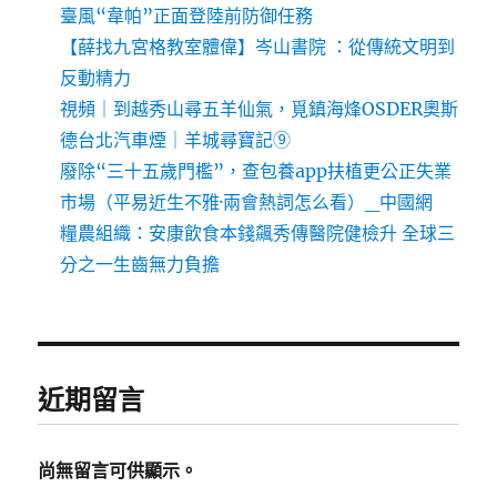
臺風“韋帕”正面登陸前防御任務
【薛找九宮格教室體偉】岑山書院 ：從傳統文明到
反動精力
視頻｜到越秀山尋五羊仙氣，覓鎮海烽OSDER奧斯
德台北汽車煙｜羊城尋寶記⑨
廢除“三十五歲門檻”，查包養app扶植更公正失業
市場（平易近生不雅·兩會熱詞怎么看）_中國網
糧農組織：安康飲食本錢飆秀傳醫院健檢升 全球三
分之一生齒無力負擔
近期留言
尚無留言可供顯示。