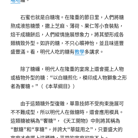
場地
纏。”
石蜜也就是白糖塊。在隆重的節日里，人們將糖
熬成液態糖漿，撒上芝麻、薄荷、果仁等小食裝點，
焙干成糖餅后，人們縱情施展想象力，將其塑形成各
類精致外型。如許的糖，不只心曠神怡，並且味道豐
盛豐滿。看，明代人吃的糖有
教學
多講求。
除了糖纏，明代人在隆重的宴席上還會擺上人物
或植物外型的糖：“以白糖煎化，模印成人物獅象之形
者為饗糖。”（《本草綱目》）
由于這類糖外型復雜，單靠技師不受拘束施展可
不不難成型，所以明代人在做糖時，還會應用模具。
這類糖被稱為“饗糖”，《天工開物》中則將其稱為
“獸糖”和“享糖”，并誇大“華筵用之”，只要盛大的