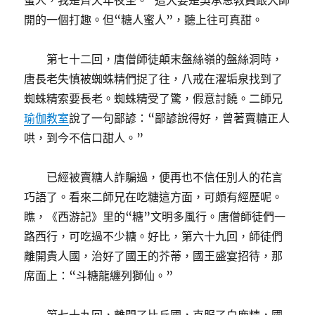
蜜人，我是齊天年夜圣。”這大要是吳承恩教員跟大師
開的一個打趣。但“糖人蜜人”，聽上往可真甜。
第七十二回，唐僧師徒顛末盤絲嶺的盤絲洞時，
唐長老失慎被蜘蛛精們捉了往，八戒在濯垢泉找到了
蜘蛛精索要長老。蜘蛛精受了驚，假意討饒。二師兄
瑜伽教室
說了一句鄙諺：“鄙諺說得好，曾著賣糖正人
哄，到今不信口甜人。”
已經被賣糖人詐騙過，便再也不信任別人的花言
巧語了。看來二師兄在吃糖這方面，可頗有經歷呢。
瞧，《西游記》里的“糖”文明多風行。唐僧師徒們一
路西行，可吃過不少糖。好比，第六十九回，師徒們
離開貴人國，治好了國王的芥蒂，國王盛宴招待，那
席面上：“斗糖龍纏列獅仙。”