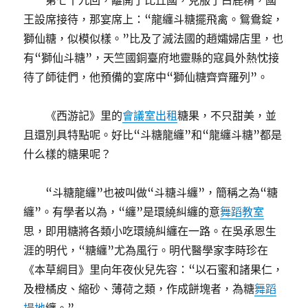
第七十九回，離開了比丘國，克服了白鹿精，國
王設席接待，那宴席上：“龍纏斗糖擺飛禽。鴛鴦錠，
獅仙糖，似模似樣。”比及了滅法國的趙孀婦店里，也
有“獅仙斗糖”，天竺國銅臺府地靈縣的寇員外熱忱接
待了師徒們，他預備的宴席中“獅仙糖齊齊羅列”。
《西游記》里的
會議室出租
糖果，不只甜美，並
且還別具特點呢。好比“斗糖龍纏”和“龍纏斗糖”都是
什么樣的糖果呢？
“斗糖龍纏”也被叫做“斗糖斗纏”，簡稱之為“糖
纏”。有學者以為，“纏”是環繞糾纏的意
舞蹈教室
思，即用糖將各類小吃環繞糾纏在一路。在吳承恩生
涯的明代，“糖纏”尤為風行。明代醫學家李時珍在
《本草綱目》里向年夜伙兒先容：“以石蜜和諸果仁，
及橙橘皮、縮砂、薄荷之類，作成餅塊者，為糖
舞蹈