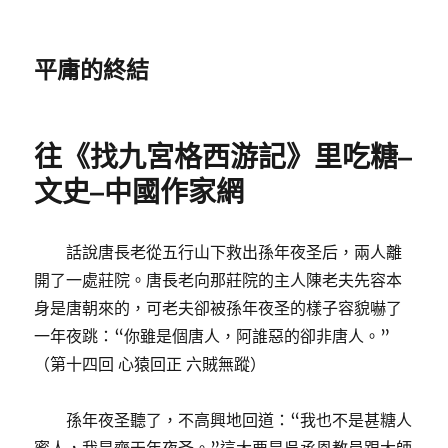
平庸的終結
往《找九宮格西游記》里吃糖–
文史–中國作家網
話說唐長老從五行山下救出孫年夜圣后，兩人離
開了一處莊院。唐長老向那莊院的主人陳老夫先容本
身是唐朝來的，可老夫卻被孫年夜圣的樣子容貌嚇了
一年夜跳：“你雖是個唐人，阿誰惡的卻非唐人。”
（第十四回 心猿回正 六賊無蹤）
孫年夜圣聽了，不高興地回道：“我也不是甚糖人