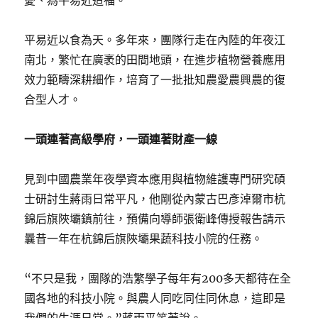
憂、為平易近造福。”
平易近以食為天。多年來，團隊行走在內陸的年夜江
南北，繁忙在廣袤的田間地頭，在進步植物營養應用
效力範疇深耕細作，培育了一批批知農愛農興農的復
合型人才。
一頭連著高級學府，一頭連著財產一線
見到中國農業年夜學資本應用與植物維護專門研究碩
士研討生蔣雨日常平凡，他剛從內蒙古巴彥淖爾市杭
錦后旗陜壩鎮前往，預備向導師張衛峰傳授報告請示
曩昔一年在杭錦后旗陜壩果蔬科技小院的任務。
“不只是我，團隊的浩繁學子每年有200多天都待在全
國各地的科技小院。與農人同吃同住同休息，這即是