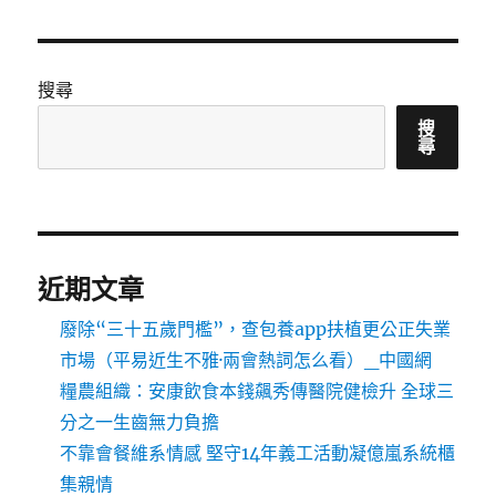
搜尋
搜
尋
近期文章
廢除“三十五歲門檻”，查包養app扶植更公正失業
市場（平易近生不雅·兩會熱詞怎么看）_中國網
糧農組織：安康飲食本錢飆秀傳醫院健檢升 全球三
分之一生齒無力負擔
不靠會餐維系情感 堅守14年義工活動凝億嵐系統櫃
集親情