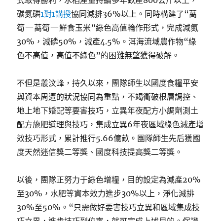
式取得勝利，水稻產量持續多年畝產800公斤以上，
碳氮磷
1對1講授
協同減排36%以上。同時構建了“萵
筍—萵筍—鮮食玉米”綠色高值輪作形式，完成減氮
30%，減磷50%，減產4.5%。洱海流域農作物“綠
色不高值，高值不綠色”的困難無望獲得破解。
不但是叢汶峰，持久以來，團隊師生以國度食糧平安
與資本周遭的狀況協同為重點，不竭衝破根層調控、
地上地下婚配等要害技巧，立異年夜配方小調劑測土
配方施肥道理與技巧，集成立異6年夜區域綠色減產增
效技巧形式，累計推行5.66億畝。團隊師生先后獲國
度天然迷信獎二等獎、國度科技提高獎二等獎。
以後，團隊正努力于綠色增糧，目的設定為減產20%
至30%，水肥等資本效力進步30%以上，淨化減排
30%至50%。“只需做好要害技巧立異和區域集成技