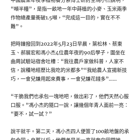
中國農業年夜學植物養分系博士研討生馮小杰說明，
“噸半糧”，是指一畝地一年中蒔植的小麥、玉米兩季
作物總產量衝破1.5噸，“完成這一目的，實在不不
難”。
把時鐘撥回到2022年5月23日早晨，葉松林、蔡東
玉、郝展宏和馮小杰4位農年夜的90后學子，圍坐在
曲周試驗站宿舍吐槽：“我往農戶家做科普，人家不
信，說種地經歷比我吃的米都多”“我給農人宣揚新技
巧，一會兒嫌用起來費事，一會兒嫌花錢多”……
“干脆我們也承包一塊地吧，做出彩了，他們天然心服
口服。”馮小杰的隨口一說，讓幾個年青人面前一亮：
“要不，試一試？”
說干就干。第二天，馮小杰四人便簽了100畝地盤的承