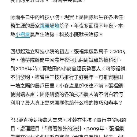
我們的生涯日常。”蔣雨平笑著說。
蔣雨平口中的科技小院，現實上是團隊師生在各地任
務生涯的農家
跳舞場地
院子，年夜多面積不年夜。本
地
小樹屋
農戶住啥房，科技小院就長啥樣。
回想起建立科技小院的初志，張福鎖感歎萬千：2004
年，他帶隊離開中國農年夜河北曲周試驗站搞科研。
到2008年時，實驗田的小麥曾經長勢喜人。可張福鎖
不測發明，盡管相干技巧推行了好幾年，可離實驗田
一墻之隔的農戶田里，小麥產量卻彷徨不前。張福鎖
便開端思慮：團隊研發的各項技巧農人清不明白若何
利用？農人真正需求團隊供給什么樣的技巧和辦事？
“只要直接對接農人需求，才幹在生孩子實行中發明題
目、處理題目！”帶著如許的決計，2009年，張福鎖