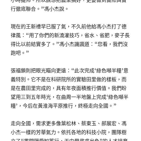
小時擺佈。所以說想把農業搞好，更要做到實際與實
行徹底聯合。”馮小杰說。
現在的王新禮早已服了氣，不久前他給馮小杰打了德
律風：“用了你們的新澆灌技巧，省水、省肥，麥子長
得比以前結實多了。”馮小杰譏諷道：“您看，我們沒
跑吧。”
張福鎖則把眼光瞄向更遠：“此次完成‘綠色噸半糧’意
義特別。它不是在科研院所的實驗田里做的樣板，而
是在農田里完成的，具有年夜面積推行價值。我們盼
望用三到五年時光，在曲周一半地盤上完成‘綠色噸半
糧’，今后在黃淮海平原推行，終極走向全國。”
走向全國，需求更多像葉松林、蔡東玉、郝展宏、馮
小杰一樣的芳華氣力。依托各地的科技小院，團隊樹