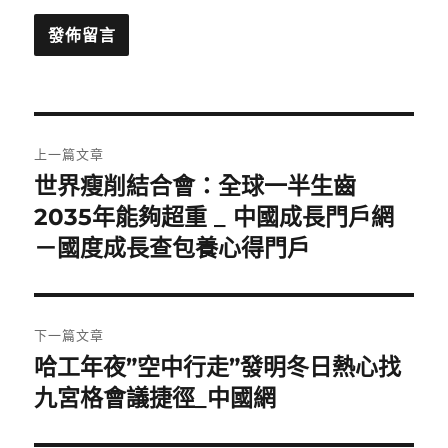
文
上一篇文章
章
世界瘦削結合會：全球一半生齒
上
一
2035年能夠超重 _ 中國成長門戶網
導
篇
－國度成長查包養心得門戶
覽
文
章:
下一篇文章
哈工年夜”空中行走”發明冬日熱心找
下
一
九宮格會議捷徑_中國網
篇