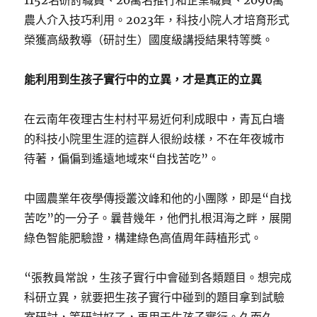
1152名研討職員、20萬名推行和企業職員、2090萬
農人介入技巧利用。2023年，科技小院人才培育形式
榮獲高級教導（研討生）國度級講授結果特等獎。
能利用到生孩子實行中的立異，才是真正的立異
在云南年夜理古生村村平易近何利成眼中，青瓦白墻
的科技小院里生涯的這群人很紛歧樣，不在年夜城市
待著，偏偏到遙遠地域來“自找苦吃”。
中國農業年夜學傳授叢汶峰和他的小團隊，即是“自找
苦吃”的一分子。曩昔幾年，他們扎根洱海之畔，展開
綠色智能肥驗證，構建綠色高值周年蒔植形式。
“張教員常說，生孩子實行中會碰到各類題目。想完成
科研立異，就要把生孩子實行中碰到的題目拿到試驗