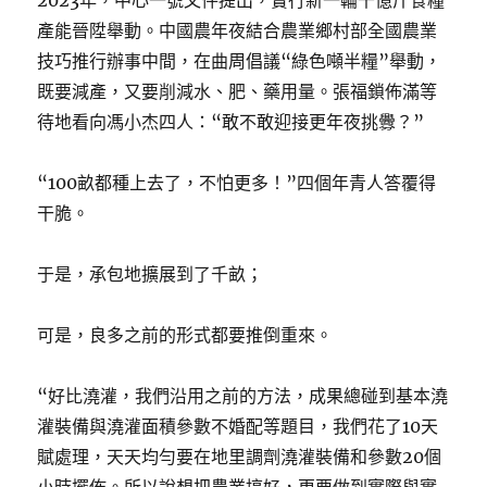
2023年，中心一號文件提出，實行新一輪千億斤食糧
產能晉陞舉動。中國農年夜結合農業鄉村部全國農業
技巧推行辦事中間，在曲周倡議“綠色噸半糧”舉動，
既要減產，又要削減水、肥、藥用量。張福鎖佈滿等
待地看向馮小杰四人：“敢不敢迎接更年夜挑釁？”
“100畝都種上去了，不怕更多！”四個年青人答覆得
干脆。
于是，承包地擴展到了千畝；
可是，良多之前的形式都要推倒重來。
“好比澆灌，我們沿用之前的方法，成果總碰到基本澆
灌裝備與澆灌面積參數不婚配等題目，我們花了10天
賦處理，天天均勻要在地里調劑澆灌裝備和參數20個