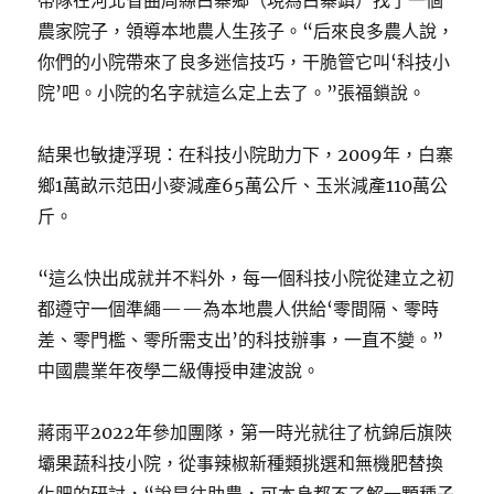
帶隊在河北省曲周縣白寨鄉（現為白寨鎮）找了一個
農家院子，領導本地農人生孩子。“后來良多農人說，
你們的小院帶來了良多迷信技巧，干脆管它叫‘科技小
院’吧。小院的名字就這么定上去了。”張福鎖說。
結果也敏捷浮現：在科技小院助力下，2009年，白寨
鄉1萬畝示范田小麥減產65萬公斤、玉米減產110萬公
斤。
“這么快出成就并不料外，每一個科技小院從建立之初
都遵守一個準繩——為本地農人供給‘零間隔、零時
差、零門檻、零所需支出’的科技辦事，一直不變。”
中國農業年夜學二級傳授申建波說。
蔣雨平2022年參加團隊，第一時光就往了杭錦后旗陜
壩果蔬科技小院，從事辣椒新種類挑選和無機肥替換