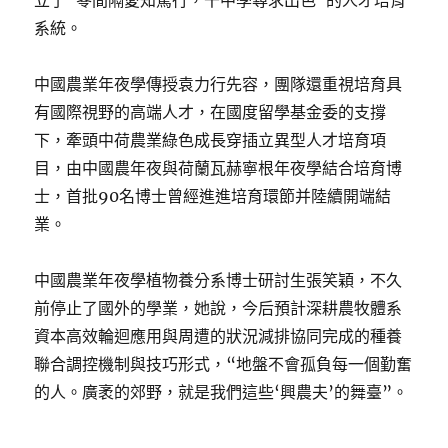
立了“零間隔愛知篤行，干中學尋求出色”的人才培育
系統。
中國農業年夜學傳授袁力行先容，團隊還重視培育具
有國際視野的高端人才，在國度留學基金委的支撐
下，牽頭中荷農業綠色成長穿插立異型人才培育項
目，由中國農年夜與荷蘭瓦赫寧根年夜學結合培育博
士，首批90名博士曾經進進培育環節并陸續開端結
業。
中國農業年夜學植物養分系博士研討生張笑穎，不久
前停止了國外的學業，她說，今后預計深耕農牧體系
資本高效輪迴應用與周遭的狀況減排協同完成的種養
聯合調控機制與技巧形式，“地盤不會孤負每一個勤奮
的人。廣袤的郊野，就是我們這些‘興農夫’的舞臺”。