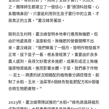
室研討，等研討好了，再用于生孩子實行。久而久
之，團隊師生都建立了一個信心，要‘頭頂科技帽、心
系飄噴鼻田’，只要能利用到生孩子實行中的立異，才
是真正的立異。”叢汶峰笑著說。
剛到古生村時，叢汶峰發明本地奉行應用無機肥。但
由於地處高原，溫度較低，無機肥的營養開釋不出
來。叢汶峰說：“我們察看了一個月，發明作物發展不
正常，拔下苗子一看，根系曾經黑了。重要由於良多
農人感到，長得欠好需求多施肥，成果形成泥土無機
復原物資過高，進而影響水體。于是，我們基于作物
—泥土—周遭的狀況相婚配的植物養分調控理念，創
制了水稻、玉米、油菜等6個綠色智能肥配方和6個復
合微生物肥產物。”
2023年，叢汶峰帶隊試推的“水稻+”綠色高值蒔植形