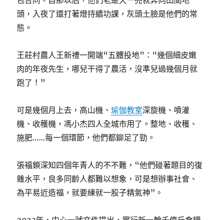
包合同。自那以后，他們老是天一亮就奔向田間地
頭，入夜了還打著燈持續功課，灰頭土臉是他們的常
態。
王莊村農人王新禮一開端“五體投地”：“幾個細皮嫩
肉的年夜先生，哪兒干得了農活，沒準兒過幾個月就
跑了！”
可是幾個月上去，高山機、
瑜伽教室
深旋機、噴灌
機、收穫機，馮小杰四人全城市用了。整地、收穫、
施肥……每一個環節，他們都鉚足了勁。
張福鎖深知四個年青人的不不難，“他們碰著題目的復
雜水平，良多同齡人都難以想象，可是想辦事社會、
為平易近造福，就要練就一股子精氣神”。