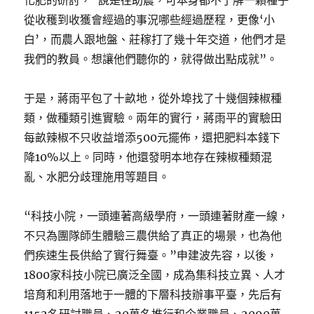
化肥的研討，“說是往助農，可本身都不了解一顆種子
從收穫到收獲會經過的事況哪些經過歷程，更像‘小
白’，而農人跟地盤、莊稼打了幾十年交道，他們才是
我們的教員。想讓他們聽你的，就得做出點成就”。
于是，蔣雨平包了十畝地，從外埠找了十幾個辣椒種
類，做種類引進實驗。兩年的實行，蔣雨平的實驗田
每畝辣椒不只收益增添500元擺佈，還把肥料本錢下
降10%以上。同時，他還發明本地存在辣椒種類混
亂、水肥分歧理施用等題目。
“科技小院，一頭連著高級學府，一頭連著財產一線，
不只為團隊師生體驗三農供給了真正的場景，也為他
們疾速生長供給了實行舞臺。”申建波先容，以後，
1800家科技小院已廣泛全國，成為集科技立異、人才
培育和利用落地于一體的下層科技辦事平臺，先后有