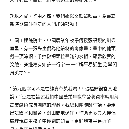
人才心聲，體悟他們生長路上的肺腑感言。
功以才成，業由才廣。我們愿以文韻墨噴鼻，為書寫
新時期奮斗華章的人們加油鼓勁！
中國工程院院士、中國農業年夜學傳授張福鎖的辦公
室里，有一張先生們為他繪制的肖像畫：畫中的他頭
戴一頂涼帽，手捧數把顆粒豐滿的水稻，顯露欣喜的
笑臉。旁邊寫有如許一行字——“解平易近生 治學問
育英才”。
“這九個字可不是在純真夸獎我喲！”張福鎖很當真地
說，“更是在論述我們中國農業年夜學營養資本應用與
農業綠色成長團隊的理念。我總和團隊師生講，要走
出試驗室和黌舍，到田間地頭往，輔助更多農人伴侶
處理現實生孩子中碰到的題目，更好地為平易近解