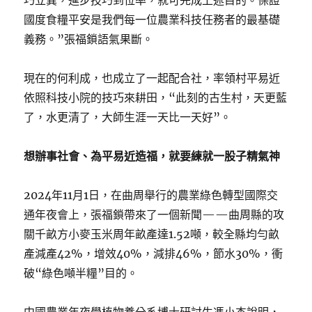
巧立異，進步技巧到位率，就可完成上述目的。保證
國度食糧平安是我們每一位農業科技任務者的最基礎
義務。”張福鎖語氣果斷。
現在的何利成，也成立了一起配合社，率領村平易近
依照科技小院的技巧來耕田，“此刻的古生村，天更藍
了，水更清了，大師生涯一天比一天好”。
想辦事社會、為平易近造福，就要練就一股子精氣神
2024年11月1日，在曲周舉行的農業綠色轉型國際交
通年夜會上，張福鎖帶來了一個新聞——曲周縣的攻
關千畝方小麥玉米周年畝產達1.52噸，較全縣均勻畝
產減產42%，增效40%，減排46%，節水30%，衝
破“綠色噸半糧”目的。