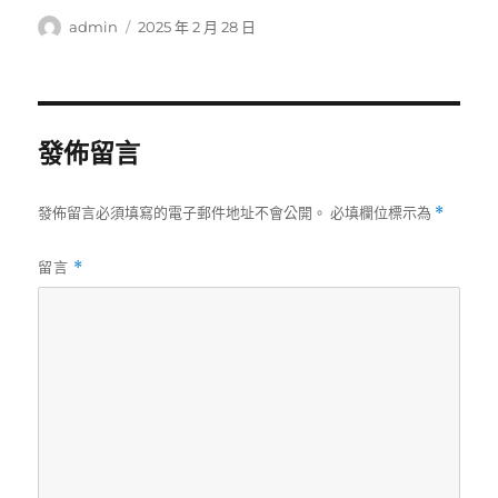
作
發
admin
2025 年 2 月 28 日
者
佈
日
期:
發佈留言
發佈留言必須填寫的電子郵件地址不會公開。
必填欄位標示為
*
留言
*