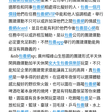
包養網
包養甜心網
後果。公司舉行的團建運動比擬合
適那些和同事
包養網
相處得比擬好的人，
包養一個月
價錢
他們在任務
包養網VIP
中能和他人協調相處，舉行
團建運動不只可以或許加深他們之間
包養網
的情感
包
養網dcard
，並且也能有利於他們今後
包養甜心網
在
任務中可以或許相互輔助。是以
包養
公司的團建運動
必定要充足斟酌，不然
包養app
舉行的團建運動能夠
是沒有興趣義的。
&nb
包養網
sp; 廣州帽峰山生態園的團建形式半天休
閑興趣運動加半天休閑
女大生包養俱樂部
玩耍，不只
能知足企業的團建需求還能讓員工玩的高興，真
包養
網
是一舉多得的好處所。在這裡年夜傢可以選擇體驗
感比擬好的野炊柴火飯，也可以圍在一路喝
包養網
著
啤酒吃著本身烤的燒烤，更是有特點農傢菜等你來體
驗，園區還有良多休閑玩耍項目，吃飽喝
包養
足一路
放松玩耍，籃球、臺球。羽毛球、乒乓
包養
球、水上