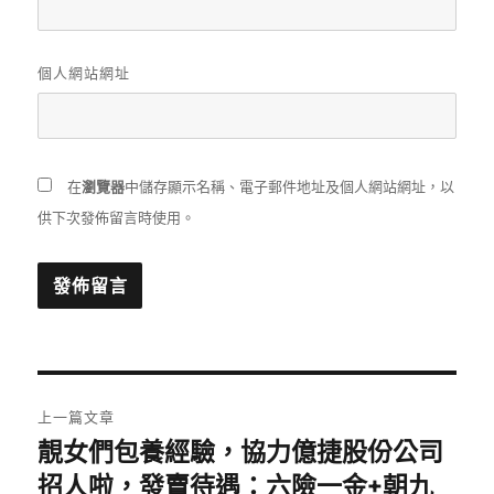
個人網站網址
在
瀏覽器
中儲存顯示名稱、電子郵件地址及個人網站網址，以
供下次發佈留言時使用。
文
上一篇文章
章
靚女們包養經驗，協力億捷股份公司
上
一
招人啦，發賣待遇：六險一金+朝九
導