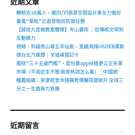
近期文章
轉移近28萬人，廣JIUYI俱意空間設計東全力做好
臺風“韋帕”正面登陸前防御任務
【薛找九宮格教室體偉】岑山書院 ：從傳統文明到
反動精力
視頻｜到越秀山尋五羊仙氣，覓鎮海烽OSDER奧斯
德台北汽車煙｜羊城尋寶記⑨
廢除“三十五歲門檻”，查包養app扶植更公正失業
市場（平易近生不雅·兩會熱詞怎么看）_中國網
糧農組織：安康飲食本錢飆秀傳醫院健檢升 全球三
分之一生齒無力負擔
近期留言