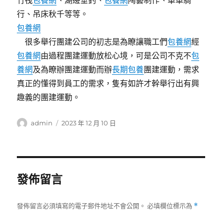
竹筏
包養網
、湖邊垂釣、
包養網
陶藝制作、單車騎
行、吊床秋千等等。
包養網
很多舉行團建公司的初志是為瞭讓職工們
包養網
經
包養網
由過程團建運動放松心境，可是公司不克不
包
養網
及為瞭辦團建運動而辦
長期包養
團建運動，需求
真正的懂得到員工的需求，隻有如許才幹舉行出有興
趣義的團建運動。
作
發
admin
2023 年 12 月 10 日
者
佈
日
期:
發佈留言
發佈留言必須填寫的電子郵件地址不會公開。
必填欄位標示為
*