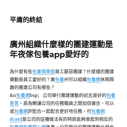
平庸的終結
廣州組織什麼樣的團建運動是
年夜傢包養app愛好的
為什麼有些
包養俱樂部
員工厭惡團建？什麼樣的團建
運動是員工愛好的？廣
包養
州可以組織
包養網
休閑興
趣的團建公司有哪些？
&n
包養網
bsp; 公司舉行團建運動的初志是好的
包養
意思
，是為瞭讓公司的任務職員之間加倍連合，可以
或
包養網
許配合一起配合更好地任務，可
包養網
dcard
是公司的這種做法有的時辰能夠會起到相反的