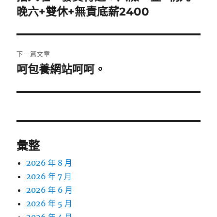
篇
晚六+雙休+無責底薪2400
覽
文
章:
下一篇文章
呵包養網站呵呵。
下
一
篇
文
章:
彙整
2026 年 8 月
2026 年 7 月
2026 年 6 月
2026 年 5 月