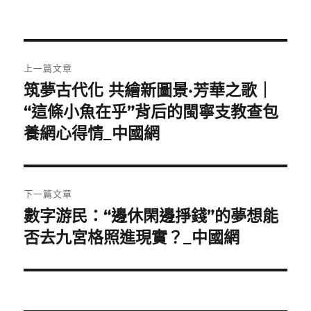
文
上一篇文章
章
筑夢古代化 共繪新圖景·芳華之歌｜
上
一
“這條小魚在乎”背后的閩寧支教查包
導
篇
養網心得情_中國網
覽
文
章:
下一篇文章
數字游民：“邊休閑邊掙錢”的夢想能
下
一
否去九宮格照進現實？_中國網
篇
文
章: