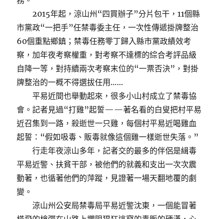
務。
2015年起，涼山州“四買辦子”分片包干，11個縣
市黨政“一把手”任禁毒委主任，一次性傳遞掛牌整治
60個重點鄉鎮；禁毒任務零丁歸入縣市黨政績效考
察，加年夜考察權重，對考察不達標的綜合考評品級
自降一等，對持續兩次考察末位的“一票否決”，對掛
牌整治的一概不得選拔任用……
平易近間也舉動起來，很多小山村成立了禁毒協
會。記者見過“打雞”起誓——著名看的白叟把村平易
近召集到一路，殺逝世一只雞，每個村平易近喝雞血
起誓：“假如吸毒、販毒就像這個雞一樣逝世失落。”
行走年夜涼山多年，記者交的最多的伴侶是緝毒
平易近警、扶貧干部，被他們的就義和支出一次次震
動著，也循著他們的萍蹤，見證著一場天翻地覆的劇
變。
涼山州公安局禁毒局平易近警沈東，一個能冒著