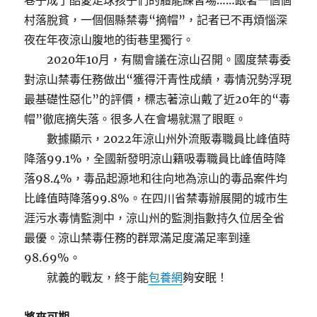
巷子成了酷愛足球孩子們的體能練習場……跟著一個個
村落脫貧，一個個縣禁毒“摘帽”，記者已不再煩惱深
夜在年夜涼山腹地的街巷里獨行。
2020年10月，有關會議在涼山召開。國度禁毒委
對涼山禁毒任務做出“獲得汗青性成績，毒情況勢浮現
最基礎性惡化”的評價，標志著涼山戴了近20年的“毒
帽”徹底摘失落。很多人在會場就濕了眼眶。
數據顯示，2022年涼山州外流販毒職員比峰值時
降落99.1%，全國新發明涼山籍吸毒職員比峰值時降
落98.4%，毒品起源地和往向地為涼山的毒品案件均
比峰值時降落99.8%。在四川省禁毒辦展開的城市生
涯污水毒情監測中，涼山州的監測指數持久位居全省
最優。涼山禁毒任務的群眾滿足度滿足率到達
98.69%。
就義的戰友，終于能
包養網
夠安眠！