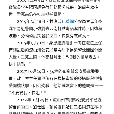
2013年11月9日，西昌市公安局禁毒年夜隊副年
夜隊長李春陽因超負荷任務積勞成疾，治療有效往
世，垂死前仍在批示抓捕舉動。
2014年2月18日，甘洛縣
包養網
公安局禁毒年夜
隊平易近警蘭小強前去云南打點毒品案件時，因遠程
波動、勞頓過度突發腦溢血，挽救有效就義。
2015年1月30日，身患結腸癌卻一向在職位上保
持到最后的涼山州公安局禁毒局平易近警沈開國分開
人世。垂死之際，他高聲喊出：“把我的槍拿過去，
快！快點！”
2017年6月14日，34歲的布拖縣公安局黨委委
員、政工室主任賈巴伍各在搜捕毒販的經過歷程中遭
受開槍伏擊，因公殉職。他給戰友留下的遺囑是——
“不要管我，快追！”
2022年10月25日，涼山州布拖縣公安局平易近
警吉爾約日、劉仕國、輔警聯保哈日三名同道在布拖