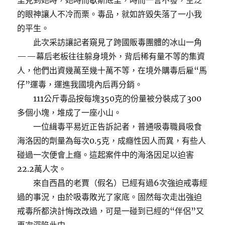
里見到她時，她時而歇斯底里，時而一言不發，空泛
的眼神讓人不冷而栗。毒品，就如許毀失落了一小我
的平生。
此次采訪讓記者窺見了跨國販毒團體的冰山一角
——幕后老板往往躲身境外，背后稀有量不等的集資
人，他們出資幾萬至幾十萬不等，在境外購毒后雇“馬
仔”運毒，運進我國境內后再分銷。
111公斤毒品按每塊350克的份量被分裝成了300
多個小塊，堆成了一座小山。
一位緝毒平易近正告訴記者，普通吸毒職員吸食
海洛因的劑量為每次0.5克，成癮性因人而異，有些人
碰過一次便會上癮。這起案件中的海洛因足以迫害
22.2萬人次。
來自西昌的老賈（假名）已經有過6次強迫戒毒經
過的事況，由於吸毒敗光了家底。固然每次走出強迫
戒毒所都決計悔改改過，可是一碰到已經的“伴侶”又