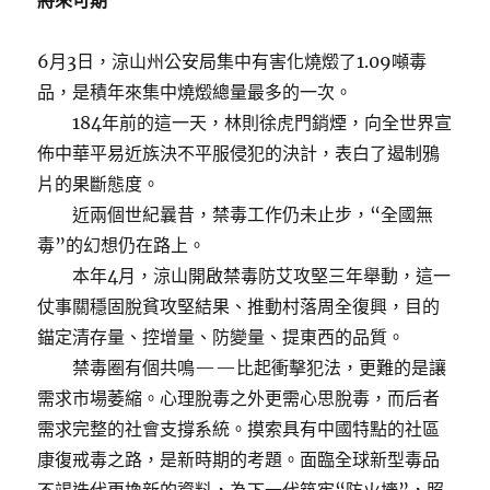
將來可期
6月3日，涼山州公安局集中有害化燒燬了1.09噸毒
品，是積年來集中燒燬總量最多的一次。
184年前的這一天，林則徐虎門銷煙，向全世界宣
佈中華平易近族決不平服侵犯的決計，表白了遏制鴉
片的果斷態度。
近兩個世紀曩昔，禁毒工作仍未止步，“全國無
毒”的幻想仍在路上。
本年4月，涼山開啟禁毒防艾攻堅三年舉動，這一
仗事關穩固脫貧攻堅結果、推動村落周全復興，目的
錨定清存量、控增量、防變量、提東西的品質。
禁毒圈有個共鳴——比起衝擊犯法，更難的是讓
需求市場萎縮。心理脫毒之外更需心思脫毒，而后者
需求完整的社會支撐系統。摸索具有中國特點的社區
康復戒毒之路，是新時期的考題。面臨全球新型毒品