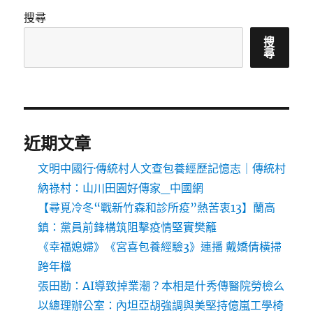
搜尋
搜
尋
近期文章
文明中國行·傳統村人文查包養經歷記憶志｜傳統村
納祿村：山川田園好傳家_中國網
【尋覓冷冬“戰新竹森和診所疫”熱苦衷13】蘭高
鎮：黨員前鋒構筑阻擊疫情堅實樊籬
《幸福媳婦》《宮喜包養經驗3》連播 戴嬌倩橫掃
跨年檔
張田勘：AI導致掉業潮？本相是什秀傳醫院勞檢么
以總理辦公室：內坦亞胡強調與美堅持億嵐工學椅