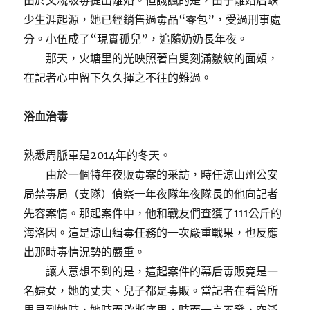
由於父親吸毒提出離婚。但譏諷的是，由于離婚后缺
少生涯起源，她已經銷售過毒品“零包”，受過刑事處
分。小伍成了“現實孤兒”，追隨奶奶長年夜。
那天，火塘里的光映照著白叟刻滿皺紋的面頰，
在記者心中留下久久揮之不往的難過。
浴血治毒
熟悉周脈軍是2014年的冬天。
由於一個特年夜販毒案的采訪，時任涼山州公安
局禁毒局（支隊）偵察一年夜隊年夜隊長的他向記者
先容案情。那起案件中，他和戰友們查獲了111公斤的
海洛因。這是涼山緝毒任務的一次嚴重戰果，也反應
出那時毒情況勢的嚴重。
讓人意想不到的是，這起案件的幕后毒販竟是一
名婦女，她的丈夫、兒子都是毒販。當記者在看管所