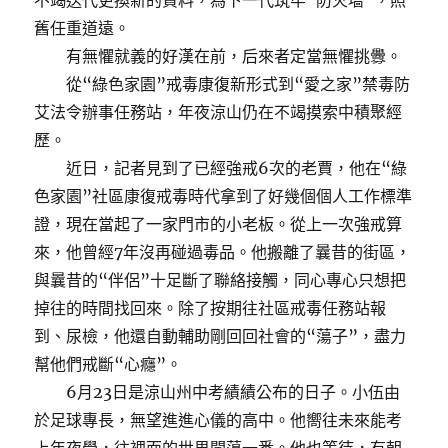
不竭迭代更換新的資料，為下一代筑牢“防火墻”，照
舊任重道遠。
有無懼就義的好漢在前，后來者定當無懼挑釁。
從“綠色家園”戒毒康復新形式到“愛之家”禁毒防
艾法令辦事任務站，年夜涼山仍在不竭摸索中積聚經
歷。
近日，記者見到了已經強戒6次的老賈，他在“綠
色家園”社區康復戒毒時代拿到了好幾個個人工作標準
證，現在當起了一家門市的小老板。從上一次強戒算
來，他曾經7年沒再碰過毒品。他搬離了曩昔的街區，
與曩昔的“伴侶”十足斷了聯絡接觸，同心專心只想把
掉往的時間找回來。除了按期往社區戒毒任務站報
到、尿檢，他還自動輔助剛回回社會的“蕩子”，盡力
幫他們戒斷“心癮”。
6月23日是涼山州中考績績公布的日子。小伍由
於足球專長，無望進進心儀的高中。他嚮往未來能考