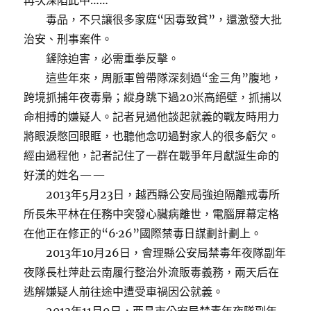
再次深陷此中……
毒品，不只讓很多家庭“因毒致貧”，還激發大批
治安、刑事案件。
鏟除迫害，必需重拳反擊。
這些年來，周脈軍曾帶隊深刻過“金三角”腹地，
跨境抓捕年夜毒梟；縱身跳下過20米高絕壁，抓捕以
命相搏的嫌疑人。記者見過他談起就義的戰友時用力
將眼淚憋回眼眶，也聽他念叨過對家人的很多虧欠。
經由過程他，記者記住了一群在戰爭年月獻誕生命的
好漢的姓名——
2013年5月23日，越西縣公安局強迫隔離戒毒所
所長朱平林在任務中突發心臟病離世，電腦屏幕定格
在他正在修正的“6·26”國際禁毒日謀劃計劃上。
2013年10月26日，會理縣公安局禁毒年夜隊副年
夜隊長杜萍赴云南履行整治外流販毒義務，兩天后在
逃解嫌疑人前往途中遭受車禍因公就義。