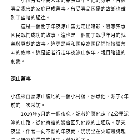
小伍有著不為人知的甜蜜童年。他的身后，曾被
毒品戕害的家庭已成舊事，曾受毒品困擾的故鄉也離
別了幽暗的過往。
這是一個關于年夜涼山奮力走出暗影、篡奪禁毒
國民戰鬥成功的故事，這也是一個關于戰爭年月的就
義與貢獻的故事，這更是黨和國度為國民福祉接續奮
斗的故事。這是記者行走年夜涼山多年，親目睹證的
劇變。
深山舊事
小伍來自豪涼山腹地的一個小村落，熟悉他，源于4年
前的一次采訪。
2019年5月的一個夜晚，記者追隨他走了4公里泥
濘的山路，從他寄宿的黌舍回到他家的土坯房。那天
夜里，伴著一向不斷的年夜雨，奶奶坐在火塘邊講起