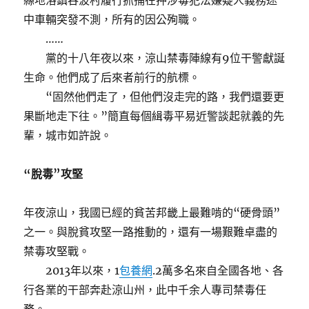
縣地洛鎮吞波村履行抓捕在押涉毒犯法嫌疑人義務途
中車輛突發不測，所有的因公殉職。
……
黨的十八年夜以來，涼山禁毒陣線有9位干警獻誕
生命。他們成了后來者前行的航標。
“固然他們走了，但他們沒走完的路，我們還要更
果斷地走下往。”簡直每個緝毒平易近警談起就義的先
輩，城市如許說。
“脫毒”攻堅
年夜涼山，我國已經的貧苦邦畿上最難啃的“硬骨頭”
之一。與脫貧攻堅一路推動的，還有一場艱難卓盡的
禁毒攻堅戰。
2013年以來，1
包養網
.2萬多名來自全國各地、各
行各業的干部奔赴涼山州，此中千余人專司禁毒任