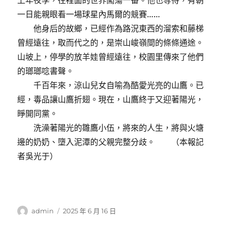
上年夜學，往裡面的世界闖蕩一番。他也等待，有朝
一日能親眼看一場球星內馬爾的競賽……
他身后的故鄉，已經作為路況東西的溜索和藤梯
曾經遠往，取而代之的，是崇山峻嶺間的條條通途。
山坡上，停學的放羊娃曾經遠往，校園里傳來了他們
的瑯瑯唸書聲。
千百年來，涼山兒女自喻為酷愛光亮的山鷹。已
經，毒品讓山鷹折翅。現在，山鷹終于又迎著陽光，
睜開同黨。
洗澡著陽光的雛鷹小伍，將來的人生，將與火塘
邊的奶奶、墮入泥潭的父親完整分歧。 （本報記
者吳光于）
作
發
admin
2025 年 6 月 16 日
者
佈