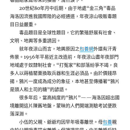
毒品給家庭帶來的損害，潸然淚下。
20世紀80年月中后期，由于地處“金三角”毒品
海洛因流進我國際陸的必經通道，年夜涼山吸販毒題
目日益嚴重。
毒品題目是全球性題目，它的繁殖舒展有社會、
文明、地輿等多重誘因。
就年夜涼山而言，地輿原因之
包養網
外還有汗青
佈景。1956年平易近主改造前，年夜涼山盡年夜部門
地域處于奴隸制社會，“打冤家”和部落紛爭不竭，良
多人以蒔植罌粟換取兵器和生涯必須品。由於價錢昂
揚，鴉片一度成為成分的象征，本地甚至傳播著“鴉片
是頭人和土司的糖”的諺語。
很多年后，當高純度的“鴉片”——海洛因超出國
境離開這片陳舊地盤，蒙昧的人們開端測驗考試便跌
落深淵。
小伍的父親、爺爺均因早年吸毒離世。母
包養
親