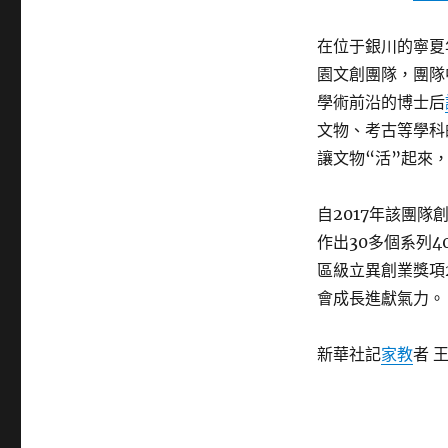
在位于銀川的寧夏
園文創團隊，團隊
學術前沿的博士后
文物、考古等學科
讓文物“活”起來，
自2017年該團
作出30多個系列4
區級立異創業獎項
會成長進獻氣力。
新華社記
家教
者 