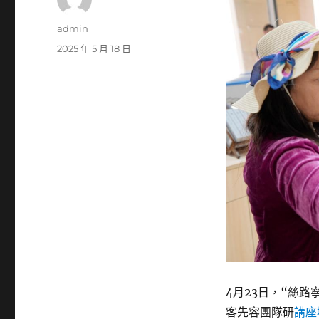
作
admin
者
發
2025 年 5 月 18 日
佈
日
期:
4月23日，“絲
客先容團隊研
講座