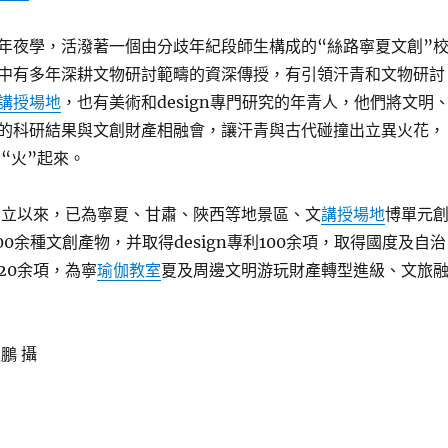
年夜學，活潑著一個由分歧年紀段師生構成的“絲路寧夏文創”
中有多年深耕文物研討範疇的資深傳授，有引領汗青和文物研討
講授場地
，也有美術和design專門研究的年青人，他們將文明
的科研結果與文創財產相融會，讓汗青與古代碰撞出立異火花，
“火”起來。
隊創立以來，已為寧夏、甘肅、陜西等地景區、文
講授場地
博單元
00余種文創產物，并取得design專利100余項，取得國度及自治
20余項，為寧
瑜伽教室
夏及周邊文明游玩財產轉型進級、文旅
王鵬 攝