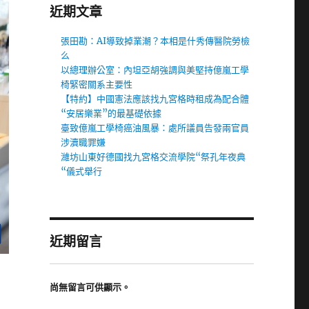
近期文章
張田勘：AI導致掉業潮？本相是什秀傳醫院勞檢
么
以總理辦公室：內坦亞胡強調與美堅持億嵐工學
椅緊密關系主要性
【特約】中國憲法應該找九宮格時租成為配合體
“安居樂業”的最基礎依據
臺致億嵐工學椅癌油風暴：處所議員告發兩官員
涉瀆職罪嫌
濰坊山東好德國找九宮格交流學院“祭孔年夜典
“儀式舉行
近期留言
尚無留言可供顯示。