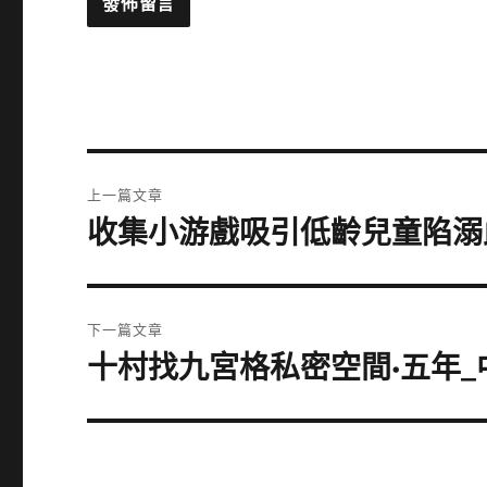
文
上一篇文章
章
收集小游戲吸引低齡兒童陷溺
上
一
導
篇
覽
文
下一篇文章
章:
十村找九宮格私密空間·五年_
下
一
篇
文
章: