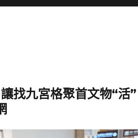
 讓找九宮格聚首文物“活”
網