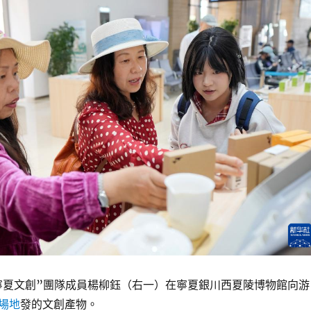
路寧夏文創”團隊成員楊柳鈺（右一）在寧夏銀川西夏陵博物館向游
場地
發的文創產物。