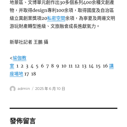
地景區、文博單元創作出30多個系列400余種文創產
物，并取得design專利100余項，取得國度及自治區
級立異創業獎項20
私密空間
余項，為寧夏及周邊文明
游玩財產轉型進級、文旅融會成長進獻氣力。
新華社記者 王鵬 攝
<
瑜伽教
室
1 2 3 4 5 6 7 8 9 10 11 12 13 14 15 16
講
座場地
17 18
作
發
admin
2025 年 6 月 10 日
者
佈
日
期:
發佈留言