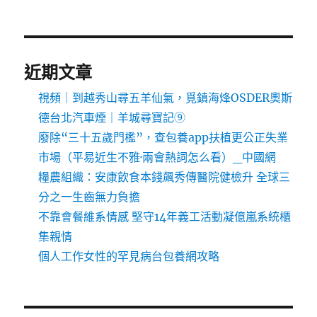
近期文章
視頻｜到越秀山尋五羊仙氣，覓鎮海烽OSDER奧斯
德台北汽車煙｜羊城尋寶記⑨
廢除“三十五歲門檻”，查包養app扶植更公正失業
市場（平易近生不雅·兩會熱詞怎么看）_中國網
糧農組織：安康飲食本錢飆秀傳醫院健檢升 全球三
分之一生齒無力負擔
不靠會餐維系情感 堅守14年義工活動凝億嵐系統櫃
集親情
個人工作女性的罕見病台包養網攻略