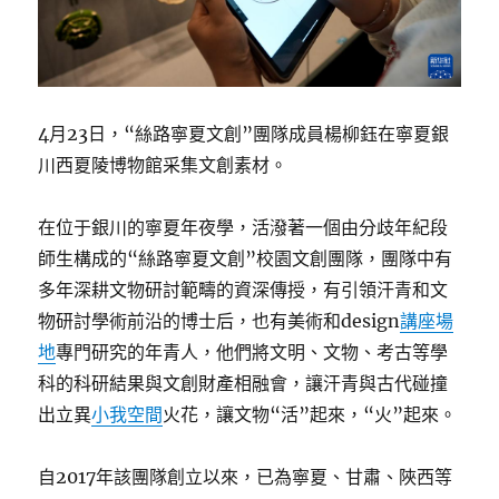
4月23日，“絲路寧夏文創”團隊成員楊柳鈺在寧夏銀
川西夏陵博物館采集文創素材。
在位于銀川的寧夏年夜學，活潑著一個由分歧年紀段
師生構成的“絲路寧夏文創”校園文創團隊，團隊中有
多年深耕文物研討範疇的資深傳授，有引領汗青和文
物研討學術前沿的博士后，也有美術和design
講座場
地
專門研究的年青人，他們將文明、文物、考古等學
科的科研結果與文創財產相融會，讓汗青與古代碰撞
出立異
小我空間
火花，讓文物“活”起來，“火”起來。
自2017年該團隊創立以來，已為寧夏、甘肅、陜西等