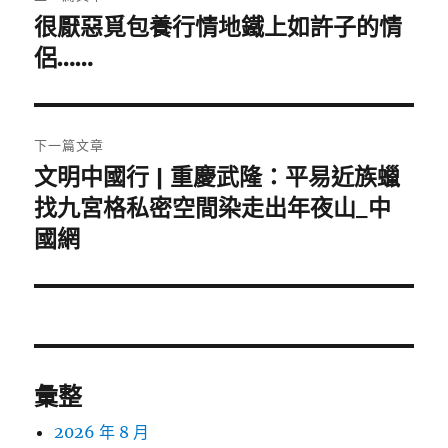
章
很厭惡覓包養行情地鐵上如許子的情
上
一
侶……
導
篇
覽
文
章:
下一篇文章
文明中國行 | 重慶武隆：平易近族蠟
下
一
找九宮格私密空間染走出年夜山_中
篇
國網
文
章:
彙整
2026 年 8 月