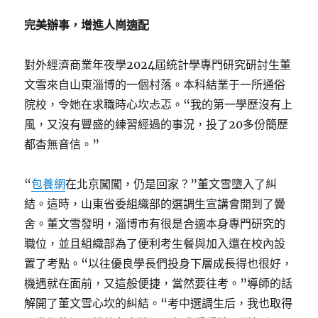
完美辦事，增進人崗適配
對外經濟商業年夜學2024屆統計學專門研究研討生董
文雪來自山東淄博的一個村落。本科結業于一所通俗
院校，令她在求職時心坎忐忑。“我的第一學歷沒有上
風，又沒有豐盛的練習經過的事況，投了20多份簡歷
都杳無音信。”
“
包養網
在北京闖闖，仍是回家？”董文雪墮入了糾
結。這時，山東省委組織部的選調生宣講會開到了黌
舍。董文雪發明，淄博市有很是合適本身專門研究的
職位，並且組織部為了便利考生餐與加入還在校內設
置了考點。“以往優良學長們投身下層成長得也很好，
機遇就在面前，又這般便捷，當然要往考。”導師的話
解開了董文雪心坎的糾結。“考中選調生后，我也取得