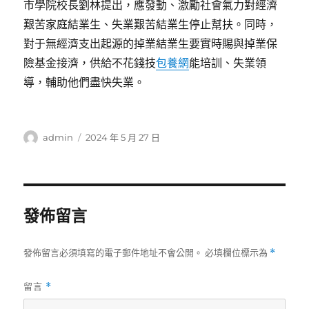
市學院校長劉林提出，應發動、激勵社會氣力對經濟
艱苦家庭結業生、失業艱苦結業生停止幫扶。同時，
對于無經濟支出起源的掉業結業生要實時賜與掉業保
險基金接濟，供給不花錢技
包養網
能培訓、失業領
導，輔助他們盡快失業。
作
發
admin
2024 年 5 月 27 日
者
佈
日
期:
發佈留言
發佈留言必須填寫的電子郵件地址不會公開。
必填欄位標示為
*
留言
*