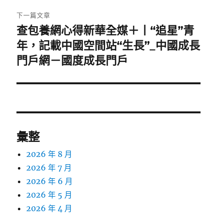
章:
下一篇文章
查包養網心得新華全媒＋丨“追星”青
下
一
年，記載中國空間站“生長”_中國成長
篇
門戶網－國度成長門戶
文
章:
彙整
2026 年 8 月
2026 年 7 月
2026 年 6 月
2026 年 5 月
2026 年 4 月