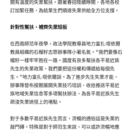
開有溫度的失業幫扶。跟著春招陸續睜開，各地各校
訂加緊任務，為結業生們順遂失業供給全方位支撐。
針對性幫扶，補齊失業短板
在西南師范年夜學，政法學院教導員地力富扎·塔依爾
教員組織的石榴籽志愿辦事隊小著名氣。“我們要像石
榴籽一樣牢牢抱在一路。國度有良多幫扶各平易近族
先生的失業政策，我們要把這份暖和傳遞給每個先
生。”地力富扎·塔依爾說。為了進步先生失業才能，
辦事隊發布按期展開失業技巧培訓、收拾推送平易近
族地域失業信息等多項幫扶辦法，為各平易近族先生
疏浚失業途徑上的堵點。
對于多數平易近族先生而言，流暢的通俗話是失業的
敲門磚。特殊是對于師范生來說，可以或許流暢地應