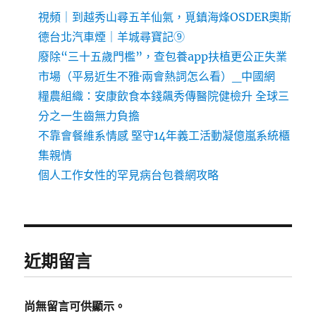
視頻｜到越秀山尋五羊仙氣，覓鎮海烽OSDER奧斯
德台北汽車煙｜羊城尋寶記⑨
廢除“三十五歲門檻”，查包養app扶植更公正失業
市場（平易近生不雅·兩會熱詞怎么看）_中國網
糧農組織：安康飲食本錢飆秀傳醫院健檢升 全球三
分之一生齒無力負擔
不靠會餐維系情感 堅守14年義工活動凝億嵐系統櫃
集親情
個人工作女性的罕見病台包養網攻略
近期留言
尚無留言可供顯示。