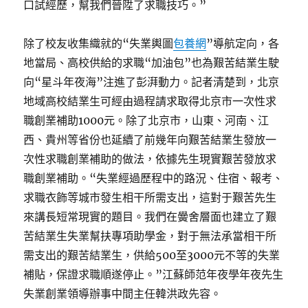
口試經歷，幫我們晉陞了求職技巧。”
除了校友收集織就的“失業輿圖
包養網
”導航定向，各
地當局、高校供給的求職“加油包”也為艱苦結業生駛
向“星斗年夜海”注進了彭湃動力。記者清楚到，北京
地域高校結業生可經由過程請求取得北京市一次性求
職創業補助1000元。除了北京市，山東、河南、江
西、貴州等省份也延續了前幾年向艱苦結業生發放一
次性求職創業補助的做法，依據先生現實艱苦發放求
職創業補助。“失業經過歷程中的路況、住宿、報考、
求職衣飾等城市發生相干所需支出，這對于艱苦先生
來講長短常現實的題目。我們在黌舍層面也建立了艱
苦結業生失業幫扶專項助學金，對于無法承當相干所
需支出的艱苦結業生，供給500至3000元不等的失業
補貼，保證求職順遂停止。”江蘇師范年夜學年夜先生
失業創業領導辦事中間主任韓洪政先容。