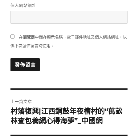
個人網站網址
在
瀏覽器
中儲存顯示名稱、電子郵件地址及個人網站網址，以
供下次發佈留言時使用。
文
上一篇文章
章
村落復興|江西銅鼓年夜槽村的“萬畝
上
一
林查包養網心得海夢”_中國網
導
篇
覽
文