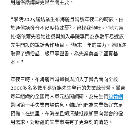
用通俗話講課更是至關主要。
“學院2024屆結業生布海麗且姆讀年夜二的時辰，由
於通俗話發音不尺度特殊憂?，曾找我傾吐。”地力富
扎·塔依爾先容她往餐與加入學院專門為多數平易近族
先生開設的說話合作項目。“顛末一年的盡力，她順遂
取得了通俗話二級甲等證書，為失業奠基了堅實基
本。”
年夜三時，布海麗且姆還餐與加入了黌舍面向全校
2000多名多數平易近族先生舉行的失業練習營。黌舍
每年組織的全國用人單元訪問調研，為先生們
包養網
帶回第一手失業市場信息，輔助他們為失業做好充足
預備。在這里，布海麗且姆清楚抵家鄉意向黌舍的僱
用需求，對新疆的失業市場有了更深刻的清楚。