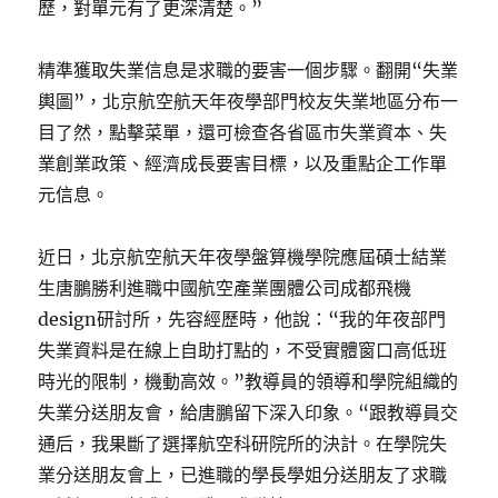
歷，對單元有了更深清楚。”
精準獲取失業信息是求職的要害一個步驟。翻開“失業
輿圖”，北京航空航天年夜學部門校友失業地區分布一
目了然，點擊菜單，還可檢查各省區市失業資本、失
業創業政策、經濟成長要害目標，以及重點企工作單
元信息。
近日，北京航空航天年夜學盤算機學院應屆碩士結業
生唐鵬勝利進職中國航空產業團體公司成都飛機
design研討所，先容經歷時，他說：“我的年夜部門
失業資料是在線上自助打點的，不受實體窗口高低班
時光的限制，機動高效。”教導員的領導和學院組織的
失業分送朋友會，給唐鵬留下深入印象。“跟教導員交
通后，我果斷了選擇航空科研院所的決計。在學院失
業分送朋友會上，已進職的學長學姐分送朋友了求職