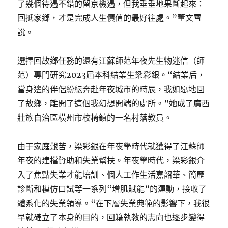
了幾個待遇不錯的留京機遇，但我垂垂地果斷起來：
回抵家鄉，才是完成人生價值的最好往處。”董文雪
說。
選擇回故鄉任務的還有江蘇師范年夜先生物迷信（師
范）專門研究2023屆本科結業生梁彩銀。“結業后，
當身邊的伴侶紛紜奔赴年夜城市的時辰，我如愿地回
了故鄉，離開了這個我幻想開端的處所。”她成了廣西
壯族自治區橫州市校椅鎮的一名村落教員。
由于家庭艱苦，梁彩銀在年夜學時代就獲得了江蘇師
年夜的建檔贊助和失業幫扶。年夜學時代，梁彩銀介
入了焦點失業才能培訓、個人工作生活嘉韶華、簡歷
診斷和模仿口試等一系列“增肌賦能”的運動，接收了
體系化的失業領導。“在下層失業典範的影響下，我很
早就確立了本身的目的，回籍執教的志向也逐步變得