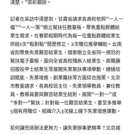
清楚。”梁彩銀說。
記者在采訪中清楚到，甘肅省請求各高校依照“一人一
檔”“一人一策”樹立幫扶任務臺賬，聚焦重點群體結
業生需求，在春節假期時代為每一位重點群體結業生
供給1次“點對點”簡歷修正、2次職位推舉輔助。云南
省則聚焦失業艱苦結業生，摸索樹立全省同一規范的
幫扶電子臺賬，面向全省高校殘疾人結業生、高職擴
招服役甲士結業生等展開失業幫扶專項舉動，繚繞培
訓賦能、失業增進、創業攙扶等方面綜合施策。北京
市教委請求，各高校班主任、失業領導教員、兼任教
員、教導員要與艱苦結業生結對，展開“一對一”或
“多對一”幫扶；針對每一位艱苦結業生，要至多推舉
5個有用職位、組織介入3次線上線下失業增進運動。
若何讓兜底辦法更無力、讓失業辦事更精準？北京城