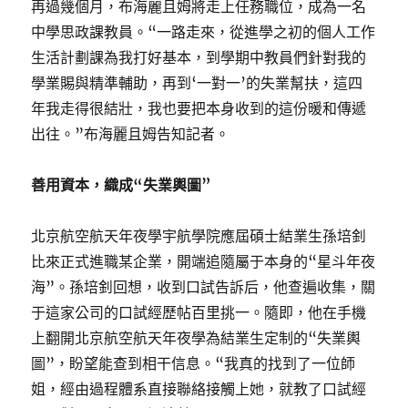
再過幾個月，布海麗且姆將走上任務職位，成為一名
中學思政課教員。“一路走來，從進學之初的個人工作
生活計劃課為我打好基本，到學期中教員們針對我的
學業賜與精準輔助，再到‘一對一’的失業幫扶，這四
年我走得很結壯，我也要把本身收到的這份暖和傳遞
出往。”布海麗且姆告知記者。
善用資本，織成“失業輿圖”
北京航空航天年夜學宇航學院應屆碩士結業生孫培釗
比來正式進職某企業，開端追隨屬于本身的“星斗年夜
海”。孫培釗回想，收到口試告訴后，他查遍收集，關
于這家公司的口試經歷帖百里挑一。隨即，他在手機
上翻開北京航空航天年夜學為結業生定制的“失業輿
圖”，盼望能查到相干信息。“我真的找到了一位師
姐，經由過程體系直接聯絡接觸上她，就教了口試經