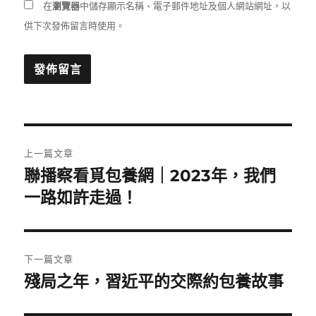
在
瀏覽器
中儲存顯示名稱、電子郵件地址及個人網站網址，以
供下次發佈留言時使用。
文
上一篇文章
章
聯播察看覓包養網｜2023年，我們
上
一
一路如許走過！
導
篇
覽
文
章:
下一篇文章
殘局之年，習近平的交際約包養故事
下
一