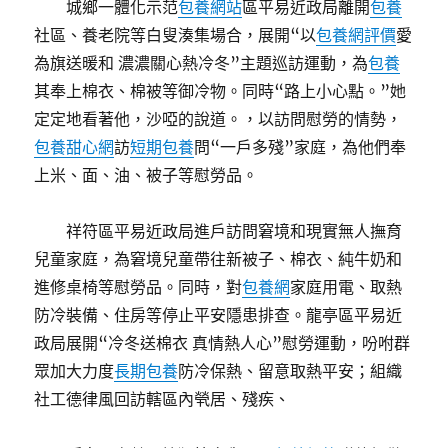
城鄉一體化示范
包養網站
區平易近政局離開
包養
社區、養老院等白叟湊集場合，展開“以
包養網評價
愛
為旗送暖和 濃濃關心熱冷冬”主題巡訪運動，為
包養
其奉上棉衣、棉被等御冷物。同時“路上小心點。”她
定定地看著他，沙啞的說道。，以訪問慰勞的情勢，
包養甜心網
訪
短期包養
問“一戶多殘”家庭，為他們奉
上米、面、油、被子等慰勞品。
祥符區平易近政局進戶訪問窘境和現實無人撫育
兒童家庭，為窘境兒童帶往新被子、棉衣、純牛奶和
進修桌椅等慰勞品。同時，對
包養網
家庭用電、取熱
防冷裝備、住房等停止平安隱患排查。龍亭區平易近
政局展開“冷冬送棉衣 真情熱人心”慰勞運動，吩咐群
眾加大力度
長期包養
防冷保熱、留意取熱平安；組織
社工德律風回訪轄區內煢居、殘疾、