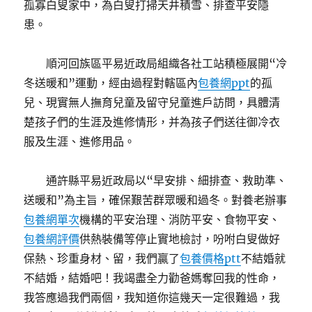
孤寡白叟家中，為白叟打掃天井積雪、排查平安隱
患。
順河回族區平易近政局組織各社工站積極展開“冷
冬送暖和”運動，經由過程對轄區內
包養網ppt
的孤
兒、現實無人撫育兒童及留守兒童進戶訪問，具體清
楚孩子們的生涯及進修情形，并為孩子們送往御冷衣
服及生涯、進修用品。
通許縣平易近政局以“早安排、細排查、救助準、
送暖和”為主旨，確保艱苦群眾暖和過冬。對養老辦事
包養網單次
機構的平安治理、消防平安、食物平安、
包養網評價
供熱裝備等停止實地檢討，吩咐白叟做好
保熱、珍重身材、留，我們贏了
包養價格ptt
不結婚就
不結婚，結婚吧！我竭盡全力勸爸媽奪回我的性命，
我答應過我們兩個，我知道你這幾天一定很難過，我