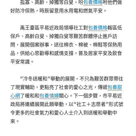
孤寡、高齡、掉獨等白叟，吩
包養價格
咐他們做
好防冷保熱，時辰留意用水用電和燃氣平安。
禹王臺區平易近政局領導社工對
包養價格
轄區低
保戶、高齡白叟、掉獨白叟等艱苦群體停止進戶訪
問，展開個案辦事，送往棉衣、棉被、棉鞋等保熱用
品，供給心思勸導和感情支撐，普及居家平安及飲食
平安常識。
“冷冬送暖和”舉動的展開，不只為艱苦群眾帶往
了現實輔助，更點亮了社會的愛心之光，傳遞
包養甜
心網
了暖和和
包養情婦
關心。下一個步驟，市平易近
政局將連續展開此類舉動，以“社工＋志愿者”形式號
令更多的社會氣力和愛心人士介入到送暖和舉動中
來。