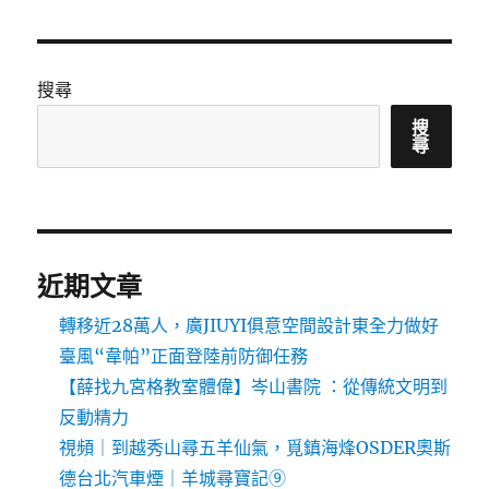
搜尋
搜
尋
近期文章
轉移近28萬人，廣JIUYI俱意空間設計東全力做好
臺風“韋帕”正面登陸前防御任務
【薛找九宮格教室體偉】岑山書院 ：從傳統文明到
反動精力
視頻｜到越秀山尋五羊仙氣，覓鎮海烽OSDER奧斯
德台北汽車煙｜羊城尋寶記⑨