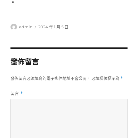
。
作
發
admin
2024 年 1 月 5 日
者
佈
日
期:
發佈留言
發佈留言必須填寫的電子郵件地址不會公開。
必填欄位標示為
*
留言
*