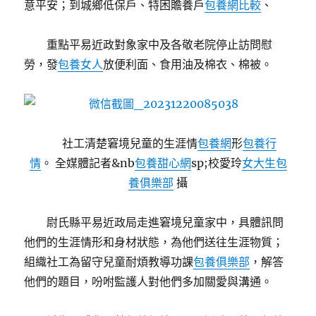
意平安；到城鄉低保戶、特困贍養戶
包養網比較
、
重點平易近政對象家中及各敬老院停止訪問慰
勞，發
包養女人
放便利面、食用油及棉衣、棉被。
社工清楚窘境兒童的生涯情
包養網
形
包養行
情
。 全媒體記者&nb
包養甜心網
sp;校愛玲
女大生包
養俱樂部
攝
尉氏縣平易近政局走進窘境兒童家中，具體訊問
他們的生涯情形和身材狀態，為他們送往生涯物質；
組織社工為留守兒童耐煩教導功課
包養俱樂部
，解答
他們的題目，吩咐監護人對他們多加關愛與溝通。