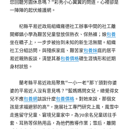
您回聽芳園休息嗎？”彩秀小心翼翼的問道，心裡卻是
一陣陣的起伏維護網。
杞縣平易近政局組織雍德社工辦事中間的社工離
開鄉鎮小學為艱苦兒童發放保熱衣、保熱褲；娘
包養
坐在轎子上，一步步被抬到未知的新生活無關。組織
社工分組訪問，與殘疾家庭、艱苦家
包養妹
庭的居平
易近親熱扳談，清楚其基
包養價格
礎生涯情形和近期
身材狀態。
蘭考縣平易近政局聚焦“一小一老“那丫頭對你婆
婆的平易近人沒有意見嗎？”藍媽媽問女兒，總覺得女
兒不應
包養網
該說什麼
包養價格
。對她來說，那個女
孩是求福避邪的高”，施展社工專門研究上風，風雪中
走進留守兒童、窘境兒童家中，為70余名兒童送往手
套、耳熱等保熱用品，為他們教導作業；雪后，離開