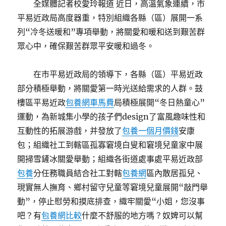
全媒體記者校愛玲報道 近日，高溫氣象連續，市
平易近政局高度器重，特別組織各縣（區）展開一系
列“冷冬送暖和”專項舉動，將關愛和暖和送到艱苦群
眾心中，確保艱苦群眾平安暖和過冬。
在市平易近政局的領導下，各縣（區）平易近政
部分積極舉動，將關愛第一時光送給需求的人群。鼓
樓區平易近政
包養網車馬費
局積極展開“冬日熱童心”
運動，為新城集小學的孩子們design了富風趣味性和
互動性的拓展游戲，并發放了
包養一個月價錢
安康
包；組織社工到轄區孤寡窘境白叟和窘境兒童家中展
開掃雪鏟冰關愛舉動；組織各街道處事處平易近政部
包養
分任務職員結合社工對轄
包養網
區內散居孤兒、
現實無人撫育、鄉村留守兒童等窘境兒童展開“敲門舉
動”，停止慰勞和摸底排查，織牢關愛“小姐，您沒事
吧？有
包養網比較
什麼不舒服的地方嗎？奴婢可以幫