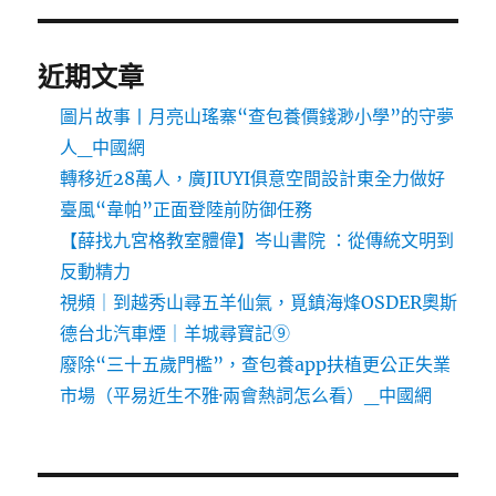
近期文章
圖片故事丨月亮山瑤寨“查包養價錢渺小學”的守夢
人_中國網
轉移近28萬人，廣JIUYI俱意空間設計東全力做好
臺風“韋帕”正面登陸前防御任務
【薛找九宮格教室體偉】岑山書院 ：從傳統文明到
反動精力
視頻｜到越秀山尋五羊仙氣，覓鎮海烽OSDER奧斯
德台北汽車煙｜羊城尋寶記⑨
廢除“三十五歲門檻”，查包養app扶植更公正失業
市場（平易近生不雅·兩會熱詞怎么看）_中國網