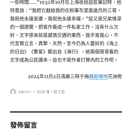
一些時間……”1932年10月在上海收拾這些筆記時，他
特意說：“我把它獻給我的在粉筆灰里度歲月的三哥，
我祝他永遠安康，我祝他永遠幸福。”這又是兄弟情深
的一個證實。把寫作看成一件私家工作，沒有什么欠
好，文字原來就是感情交通的東西，我手寫我心，不
代圣賢立言，真摯，天然。至今仍為人愛好的《海上
的日出》《繁星》都出自《海行》，給兩個哥哥看的
文字成為公民讀本，這也不是作者打算內的工作吧。
2024年11月2日清晨三時于梅
舞蹈場地
花洲旁
作
發
admin
2025 年 1 月 3 日
者
佈
日
期:
發佈留言