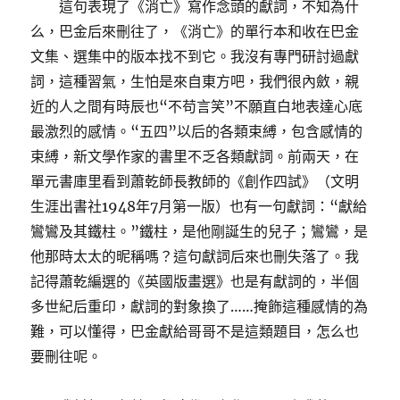
這句表現了《消亡》寫作念頭的獻詞，不知為什
么，巴金后來刪往了，《消亡》的單行本和收在巴金
文集、選集中的版本找不到它。我沒有專門研討過獻
詞，這種習氣，生怕是來自東方吧，我們很內斂，親
近的人之間有時辰也“不苟言笑”不願直白地表達心底
最激烈的感情。“五四”以后的各類束縛，包含感情的
束縛，新文學作家的書里不乏各類獻詞。前兩天，在
單元書庫里看到蕭乾師長教師的《創作四試》（文明
生涯出書社1948年7月第一版）也有一句獻詞：“獻給
鸞鸞及其鐵柱。”鐵柱，是他剛誕生的兒子；鸞鸞，是
他那時太太的昵稱嗎？這句獻詞后來也刪失落了。我
記得蕭乾編選的《英國版畫選》也是有獻詞的，半個
多世紀后重印，獻詞的對象換了……掩飾這種感情的為
難，可以懂得，巴金獻給哥哥不是這類題目，怎么也
要刪往呢。