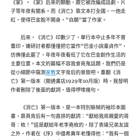
《家》。《家》后來的顫動，跟它被改編成話劇、片
子等年夜有關系。而《消亡》靠文本打全國，一炮走
紅，使得巴金脫不開身，“自願”當了作家。
后來，《消亡》印數少了，單行本中止多年不曾
重印，連研討者都僅僅把它當作“巴金小說童貞作”，
仿佛僅此罷了，年夜年夜看低了它在巴金創作生活的
主要位置。本文的篇幅不容我會商鬼話題，我們仍是
從小細節中窺測
家教
文字背后的景致吧。重翻《消
亡》第一版本（開通書店1929年10月版）時，我發明
作者刪除了後面的獻詞，值得啰嗦幾句。
《消亡》第一版本，是一本特別裝幀的袖珍本圖
書，扉頁背后有一句直排的獻詞：“獻給我底親愛的哥
哥：枚！”這是獻給年老李堯枚的，除了表達兄弟友誼
之外，作者在《序》中還希冀年老懂得他：“我有一個