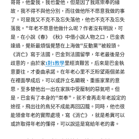
哥哥，他愛我，我也愛他，但是因了我底崇奉的緣
故，我不得不與他分別，而往做他所不愿意我做的事
了。可是我又不克不及忘失落他，他也不克不及忘失
落我。”年老不愿意他做什么呢？作者沒有明說，可
是，在小說《春》《秋》中借小說人物之口，巴金表
達過，覺新最煩惱覺慧在上海做“反動黨”被殺頭。
《消亡》寫于法國，巴金到法國留學，年老最後是分
歧意的，由於家
1對1教學
里經濟艱苦，后來是巴金執
意要往，才委曲承諾。在年老心里不乏盼望兩個弟弟
在裡面學成后，可以或許立名顯親、重振家業的意
思，至多替他出一出在家族中受壓制的惡氣吧。但
是，巴金有了本身的“崇奉”，就不會再走年老設定的
途徑，飛出往的鳥兒不成能再回囚籠。同時，他也很
能領會年老的實際處境，寫《消亡》，就是希冀可以
或許取得年老的懂得，可以說這是寫給年老的書。