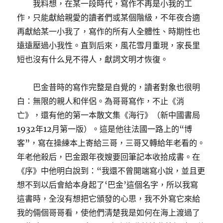
我料想，在某一段時代，寫作不再是小我的工
作，只能獻給親愛的讀者們或某個階級，不年夜合適
再獻給某一小我了，寫作的所有人全體性、時期性也
遠遠壓過小我性。直到后來，風花雪月重現，家長里
短也沒有什么見不得人，獻詞文明才恢復。
巴金昔時的寫作完整是自覺的，讀者對象也很明
白：無限的親人和伴侶。為哥哥寫作，不止《消
亡》，還有他的第一本散文集《海行》（新中國書局
1932年12月第一版）。這是他往法國一路上的“博
客”，寫在操練本上寄給三哥，三哥又轉給年老看的。
年老他殺后，巴金跟年夜嫂要回筆記本收拾成書。在
《序》中他明白說到：“我還不曾開端寫小說，並且更
想不到以后會給本身起了‘巴金’這個名字，所以我寫
這書時，全沒有想把它頒發的心思，我不外寫它來給
我的倆個哥哥看，使他們清楚我是如何在海上渡過了