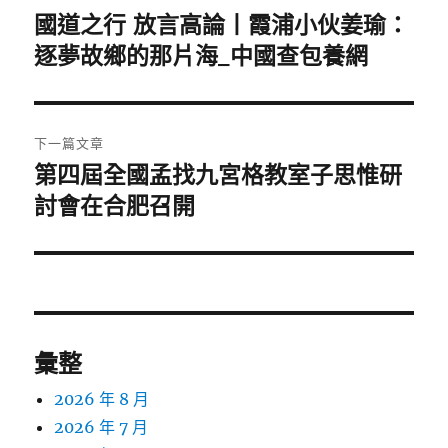
章
國道之行 放言高論丨霞浦小伙姜瑜：
上
一
逐夢故鄉的那片海_中國查包養網
導
篇
覽
文
章:
下一篇文章
第四屆全國孟找九宮格教室子思惟研
下
一
討會在合肥召開
篇
文
章:
彙整
2026 年 8 月
2026 年 7 月