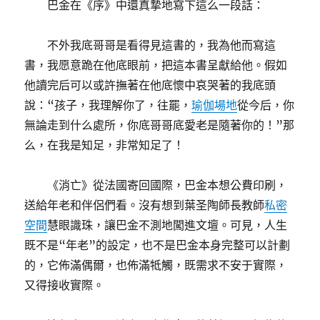
巴金在《序》中還真摯地寫下這么一段話：
不外我底哥哥是看得見這書的，我為他而寫這
書，我愿意跪在他底眼前，把這本書呈獻給他。假如
他讀完后可以或許撫著在他底懷中哀哭著的我底頭
說：“孩子，我理解你了，往罷，
瑜伽場地
從今后，你
無論走到什么處所，你底哥哥底愛老是隨著你的！”那
么，在我是知足，非常知足了！
《消亡》從法國寄回國際，巴金本想公費印刷，
送給年老和伴侶們看。沒有想到葉圣陶師長教師
私密
空間
慧眼識珠，讓巴金不測地闖進文壇。可見，人生
既不是“年老”的設定，也不是巴金本身完整可以計劃
的，它佈滿偶爾，也佈滿牴觸，既需求不安于實際，
又得接收實際。