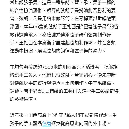
常跳起弦子舞，這是一種集詩、琴、歌、舞于一體的
綜合性扮演藝術，領舞的弦胡手是扮演能否勝利的要
害。弦胡，凡是用柏木做琴筒，在琴桿頂部雕鏤龍頭
浮圖。本年66歲的弦胡手王扎西是“巴塘弦子舞”的省
級非遺傳承人。為維護并傳承弦子舞和弦胡制作身
手，王扎西在本身衡宇里建起弦胡制作坊，并在各類
運動中扮演，展現弦胡的韻律和弦子舞的魅力。
在均勻海拔跨越3000米的川西高原，活潑著一批躲族
傳統手工藝人。他們扎根故鄉，苦守初心，從未中斷
對傳統身手的實行與傳承。土陶制作、牛羊毛編織、
銅鑄、唐卡繪畫……精緻的工藝付與這些手工藝品奇特
的藝術價值。
近年來，川西高原上的“守”藝人們不竭新陳代謝，生
孩子的手工藝品
包養
逐步從高原走向國內外市場。