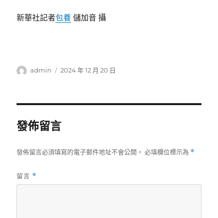
新華社記者
包養
儲加音 攝
作
發
admin
2024 年 12 月 20 日
者
佈
日
期:
發佈留言
發佈留言必須填寫的電子郵件地址不會公開。
必填欄位標示為
*
留言
*