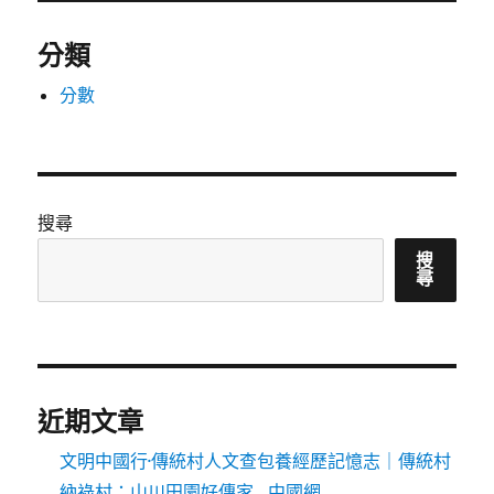
分類
分數
搜尋
搜
尋
近期文章
文明中國行·傳統村人文查包養經歷記憶志｜傳統村
納祿村：山川田園好傳家_中國網