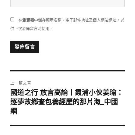
在
瀏覽器
中儲存顯示名稱、電子郵件地址及個人網站網址，以
供下次發佈留言時使用。
文
上一篇文章
章
國道之行 放言高論丨霞浦小伙姜瑜：
上
一
逐夢故鄉查包養經歷的那片海_中國
導
篇
網
覽
文
章: