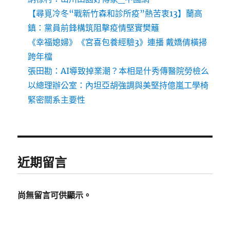
【尋覓冷冬“戰新竹森和診所疫”熱苦衷13】蘭高
鎮：黨員前鋒構筑阻擊疫情堅實樊籬
《幸福媳婦》《宮喜包養經驗3》連播 戴嬌倩橫掃
跨年檔
張田勘：AI導致掉業潮？本相是什秀傳醫院勞檢么
以總理辦公室：內坦亞胡強調與美堅持億嵐工學椅
緊密關系主要性
近期留言
尚無留言可供顯示。