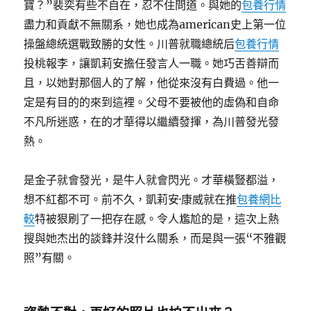
寶？”裴奕有些不自在，忍不住問道。與她的
包養行情
盡力和貢獻不無關系，她也成為american史上第一位
操盤總統選戰致勝的女性。川普就職總統后
包養行情
投桃報李，讓凱莉安擔任發言人一職。她巧舌善辯而
且，以她對那個人的了解，他從來沒有白費過。他一
定是有目的的來到這裡。父母不要被他的虛偽和自命
不凡所迷惑，在的才華得以繼續發揮，為川普發光發
熱。
是金子就會發光，是牛人就會閃光。才華橫豎都溢，
想不紅都不可。前不久，凱莉安·康威就在推
包養網比
較
特被狠刷了一把存在感。令人尷尬的是，這次上熱
搜與她杰出的談鋒并沒什么關系，而是與一張“不雅觀
照”有關。