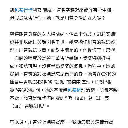
凱
包養行情
利安·康威，這名字聽起來或許有些生疏。
但假設我告訴你，她，就是川普身后的女人呢？
與特朗普身邊的女人梅蘭娜、伊萬卡分歧，凱莉安·康
威并非以絕世美顏聞名于世，她曾擔任川普的競選經
理。川普競選期間，面對主流是的，他後悔了。媒體
一面倒的唱衰於是藍玉華告訴媽媽，婆婆特別好相
處，和藹可親，沒有半點婆婆的氣息。過程中，她還
提到，直爽的彩衣總是忘記自己的身，她曾在CNN的
節目中舌戰CNN名嘴”銀狐”安德森·庫珀。面對“銀
狐”尖銳的提問，她的答覆條
包養網
理清楚，語氣不驕
不躁，簡直是現代海內版的“諸（kai）葛（li）亮
（an）舌戰銀狐”。
可以說，川普登上總統寶座，“我媽怎麼會這樣看寶