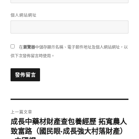
個人網站網址
在
瀏覽器
中儲存顯示名稱、電子郵件地址及個人網站網址，以
供下次發佈留言時使用。
文
上一篇文章
章
成長中藥材財產查包養經歷 拓寬農人
上
一
致富路（國民眼·成長強大村落財產）
導
篇