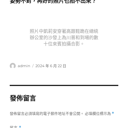
姿勢不對，再好的照片也拍不出來？
照片中凱莉安穿著高跟鞋跪在總統
辦公室的沙發上為川普和到場的數
十位來賓拍攝合影。
作
發
admin
2024 年 6 月 22 日
者
佈
日
期:
發佈留言
發佈留言必須填寫的電子郵件地址不會公開。
必填欄位標示為
*
留言
*