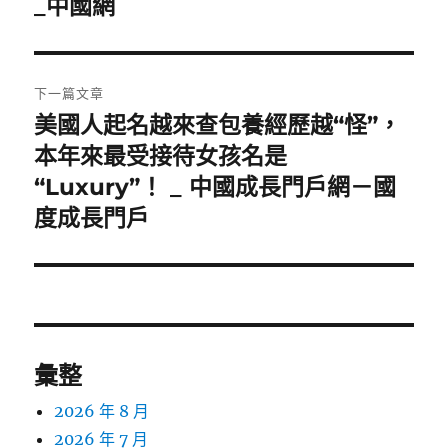
_中國網
覽
文
章:
下一篇文章
美國人起名越來查包養經歷越“怪”，
下
一
本年來最受接待女孩名是
篇
“Luxury”！ _ 中國成長門戶網－國
文
度成長門戶
章:
彙整
2026 年 8 月
2026 年 7 月