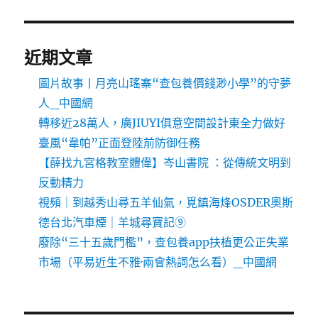
近期文章
圖片故事丨月亮山瑤寨“查包養價錢渺小學”的守夢
人_中國網
轉移近28萬人，廣JIUYI俱意空間設計東全力做好
臺風“韋帕”正面登陸前防御任務
【薛找九宮格教室體偉】岑山書院 ：從傳統文明到
反動精力
視頻｜到越秀山尋五羊仙氣，覓鎮海烽OSDER奧斯
德台北汽車煙｜羊城尋寶記⑨
廢除“三十五歲門檻”，查包養app扶植更公正失業
市場（平易近生不雅·兩會熱詞怎么看）_中國網