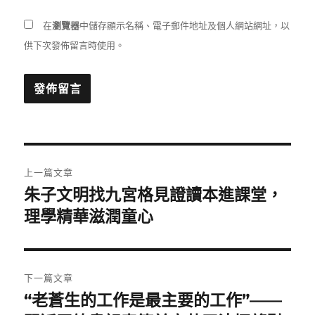
在
瀏覽器
中儲存顯示名稱、電子郵件地址及個人網站網址，以
供下次發佈留言時使用。
文
上一篇文章
章
朱子文明找九宮格見證讀本進課堂，
上
一
理學精華滋潤童心
導
篇
覽
文
章:
下一篇文章
“老蒼生的工作是最主要的工作”——
下