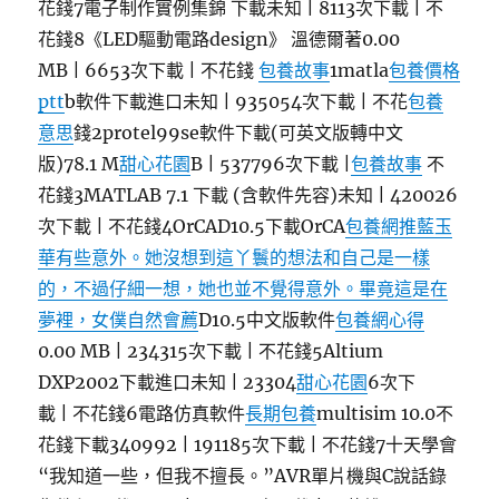
花錢7電子制作實例集錦 下載未知 | 8113次下載 | 不
花錢8《LED驅動電路design》 溫德爾著0.00
MB | 6653次下載 | 不花錢
包養故事
1matla
包養價格
ptt
b軟件下載進口未知 | 935054次下載 | 不花
包養
意思
錢2protel99se軟件下載(可英文版轉中文
版)78.1 M
甜心花園
B | 537796次下載 |
包養故事
不
花錢3MATLAB 7.1 下載 (含軟件先容)未知 | 420026
次下載 | 不花錢4OrCAD10.5下載OrCA
包養網推藍玉
華有些意外。她沒想到這丫鬟的想法和自己是一樣
的，不過仔細一想，她也並不覺得意外。畢竟這是在
夢裡，女僕自然會薦
D10.5中文版軟件
包養網心得
0.00 MB | 234315次下載 | 不花錢5Altium
DXP2002下載進口未知 | 23304
甜心花園
6次下
載 | 不花錢6電路仿真軟件
長期包養
multisim 10.0不
花錢下載340992 | 191185次下載 | 不花錢7十天學會
“我知道一些，但我不擅長。”AVR單片機與C說話錄