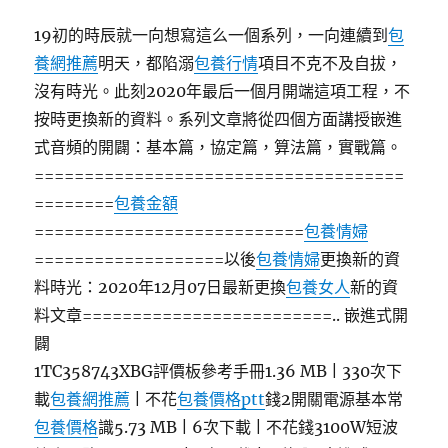
19初的時辰就一向想寫這么一個系列，一向連續到
包
養網推薦
明天，都陷溺
包養行情
項目不克不及自拔，
沒有時光。此刻2020年最后一個月開端這項工程，不
按時更換新的資料。系列文章將從四個方面講授嵌進
式音頻的開闢：基本篇，協定篇，算法篇，實戰篇。
=====================================
========
包養金額
===========================
包養情婦
===================以後
包養情婦
更換新的資
料時光：2020年12月07日最新更換
包養女人
新的資
料文章=========================.. 嵌進式開
闢
1TC358743XBG評價板參考手冊1.36 MB | 330次下
載
包養網推薦
| 不花
包養價格ptt
錢2開關電源基本常
包養價格
識5.73 MB | 6次下載 | 不花錢3100W短波