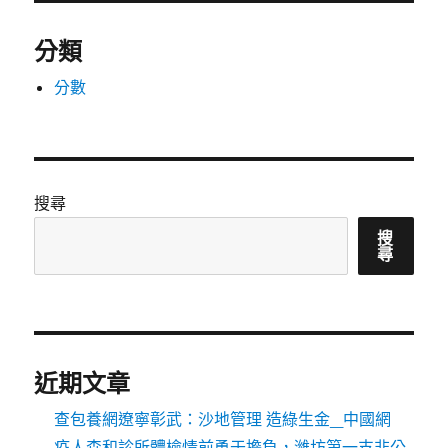
分類
分數
搜尋
搜
尋
近期文章
查包養網遼寧彰武：沙地管理 造綠生金_中國網
疫人森和診所體檢情前勇于擔負，濰坊第一支非公