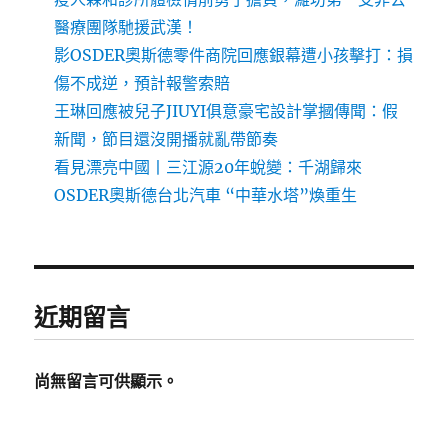
醫療團隊馳援武漢！
影OSDER奧斯德零件商院回應銀幕遭小孩擊打：損
傷不成逆，預計報警索賠
王琳回應被兒子JIUYI俱意豪宅設計掌摑傳聞：假
新聞，節目還沒開播就亂帶節奏
看見漂亮中國丨三江源20年蛻變：千湖歸來
OSDER奧斯德台北汽車 “中華水塔”煥重生
近期留言
尚無留言可供顯示。