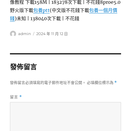
像教程 下載158M | 183278次下載 | 不花錢8proe5.0
野火版下載
包養ptt
(中文版不花錢下載
包養一個月價
錢
)未知 | 138040次下載 | 不花錢
作
發
admin
2024 年 11 月 12 日
者
佈
日
期:
發佈留言
發佈留言必須填寫的電子郵件地址不會公開。
必填欄位標示為
*
留言
*