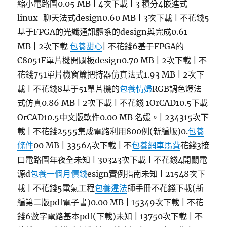
縮小電路圖0.05 MB | 4次下載 | 3 積分4嵌進式
linux-聊天法式design0.60 MB | 3次下載 | 不花錢5
基于FPGA的光纖通訊體系的design與完成0.61
MB | 2次下載
包養甜心
| 不花錢6基于FPGA的
C8051F單片機開闢板design0.70 MB | 2次下載 | 不
花錢751單片機窗簾把持器仿真法式1.93 MB | 2次下
載 | 不花錢8基于51單片機的
包養情婦
RGB調色燈法
式仿真0.86 MB | 2次下載 | 不花錢 1OrCAD10.5下載
OrCAD10.5中文版軟件0.00 MB 名媛。| 234315次下
載 | 不花錢2555集成電路利用800例(新編版)0.
包養
條件
00 MB | 33564次下載 | 不
包養網車馬費
花錢3接
口電路圖年夜全未知 | 30323次下載 | 不花錢4開關電
源d
包養一個月價錢
esign實例指南未知 | 21548次下
載 | 不花錢5電氣工程
包養違法
師手冊不花錢下載(新
編第二版pdf電子書)0.00 MB | 15349次下載 | 不花
錢6數字電路基本pdf(下載)未知 | 13750次下載 | 不