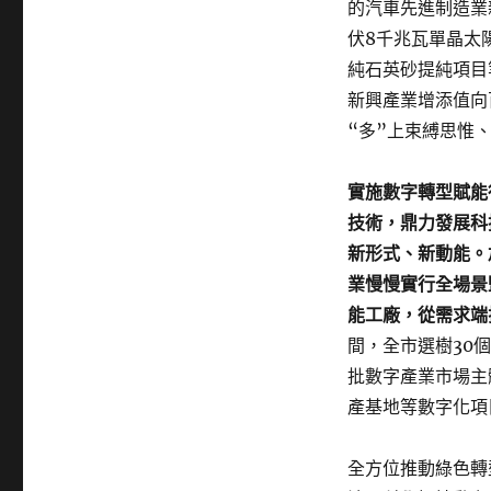
的汽車先進制造業
伏8千兆瓦單晶太
純石英砂提純項目
新興產業增添值向百
“多”上束縛思惟
實施數字轉型賦能
技術，鼎力發展科
新形式、新動能。
業慢慢實行全場景
能工廠，從需求端
間，全市選樹30
批數字產業市場主
產基地等數字化項
全方位推動綠色轉