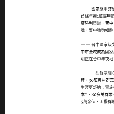
—— 國家級甲醇
首條年產1萬臺甲
壇勝利舉辦，晉中
識，晉中強勢領跑
—— 晉中國家級
中市全域成為國家
明正在晉中年夜地
—— 一些群眾關
程，30萬農村群
生涯更舒適；實施
本”，80多萬群
5萬余個，困擾群