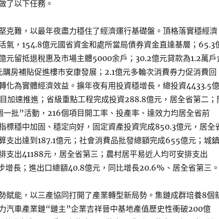
做了以下任務。
堅克難，以最年夜盡力穩住了經濟運行基礎盤。頂格落實穩經濟
氣，154.8億元國省資金和處所當局債券資金直達基層；65.3
7億元留抵退稅惠及市場主體5000余戶；30.2億元貸款為1.2萬戶
元購房補貼促進樓市安康發展；2.1億元多輪次消費券力促消費回
轉化為實體經濟效益。擴年夜有用投資穩增長，總投資4433.5
項目加速推進；省級重點工程完成投資288.8億元，居全省第二；
個一批”活動，216個項目開工率、投產率、達效力均居全省前
指標穩中加固、穩定向好，固定資產投資完成850.3億元，居全
支出達到187.1億元；社會消費品批發總額完成655億元；城
排支出41188元，居全省第三；農村居平易近人均可安排支出
穩步增長；進出口總額40.8億元，同比增長20.6%、居全省第三
勢賦能，以三產協同打開了產業轉型新局勢。集鏈成群培養8個
力汽車產業鏈“鏈主”企業吉祥晉中基地產值歷史性衝破200億