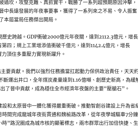
坡過坎，攻堅克難、真抓實干，戰勝了一系列超預期原因沖擊，
晉中長遠發展的年夜事要事，獲得了一系列來之不易、令人振奮
了本屆當局任務傑出開局。
歷史跨越。GDP衝破2000億元年夜關，達到2112.3億元，增長
省第四；規上工業增添值衝破千億元，達到1142.4億元，增長
合實力頂住多重壓力實現新躍升。
主要貢獻。我們以強烈任務擔當扛起動力保供政治責任，天天
源不斷運出井口，全年煤炭產量達到1.16億噸、創歷史新高，為緩
作出了晉中貢獻，成為穩住全市經濟年夜盤的主要“壓艙石”。
建設和太原晉中一體化獲得嚴重衝破。推動智創谷建設上升為省
月時間完成龍城年夜街貫通和魏榆路改革，從年夜學城驅車7分鐘
小時”路況圈成為城市核的顯著標志，兩市群眾出行加倍快捷、