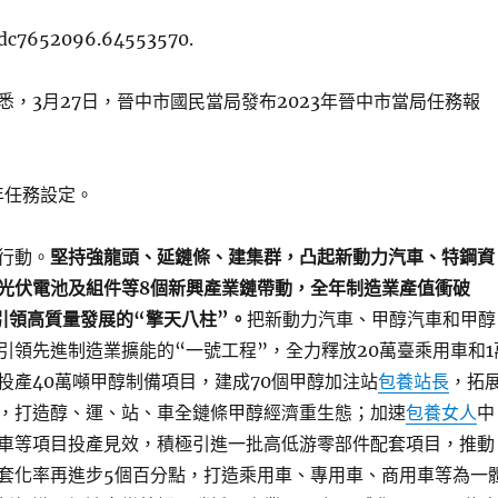
adc7652096.64553570.
悉，3月27日，晉中市國民當局發布2023年晉中市當局任務報
年任務設定。
行動。
堅持強龍頭、延鏈條、建集群，凸起新動力汽車、特鋼資
光伏電池及組件等8個新興產業鏈帶動，全年制造業產值衝破
成引領高質量發展的“擎天八柱”。
把新動力汽車、甲醇汽車和甲醇
引領先進制造業擴能的“一號工程”，全力釋放20萬臺乘用車和1
投產40萬噸甲醇制備項目，建成70個甲醇加注站
包養站長
，拓
，打造醇、運、站、車全鏈條甲醇經濟重生態；加速
包養女人
中
車等項目投產見效，積極引進一批高低游零部件配套項目，推動
套化率再進步5個百分點，打造乘用車、專用車、商用車等為一