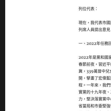
列位代表：
現在，我代表市國
列席人員提出意見
一、2022年任務
2022年是黨和
春節前夜，習近平
冀，339萬晉中
開，擘畫了宏偉藍
程。一年來，我們
實黨的十九年夜、
力，堅決落實黨中
省當局和市委堅強