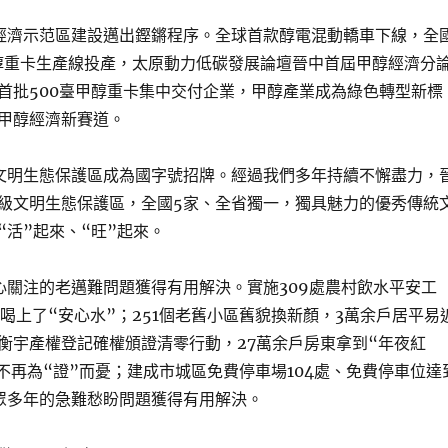
經濟示范區建設邁出鏗鏘程序。全球首款醇電混動轎車下線，全
醇重卡生產線投產，太原動力低碳發展論壇晉中首屆甲醇經濟分
首批500臺甲醇重卡集中交付企業，甲醇產業成為綠色轉型新標
甲醇經濟新賽道。
文明生態保護區成為國字號招牌。經過我們多年持續不懈盡力，
級文明生態保護區，全國5家、全省獨一，獨具魅力的優秀傳統
“活”起來、“旺”起來。
心關注的老邁難問題獲得有用解決。實施309處農村飲水平安工
眾喝上了“安心水”；251個老舊小區舊貌換新顏，3萬余戶居平易
衡宇產權登記確權頒證清零行動，27萬余戶房東拿到“年夜紅
眾不再為“證”而憂；建成市城區免費停車場104處、免費停車位達
眾多年的急難愁盼問題獲得有用解決。