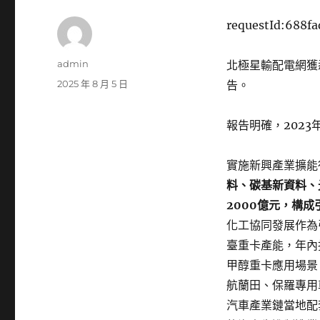
requestId:688f
作
admin
北極星輸配電網獲
者
發
2025 年 8 月 5 日
告。
佈
日
報告明確，2023
期:
實施新興產業擴能
料、碳基新資料、
2000億元，構
化工協同發展作為
臺重卡產能，年內
甲醇重卡應用場景
航蘭田、保羅專用
汽車產業鏈當地配