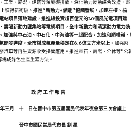
、工業、路況、建筑等領域碳排放。深化動力反動綜合改造，盡
”上獲得新衝破。
推進“新動力+儲能”協調發展，加速左權、榆
電站項目落地建設，推進總投資超百億元的20個風光電項目建
、壽陽新動力匯集站等電網項目，全市新動力和清潔動力電力裝
瓦。加強與中石油、中石化、中海油等一起配合，加速和順橫嶺、
氣開發進度，全市煤成氣產量穩定在6.6億立方米以上
。加強廢
廢汽車等再生資源收受接管應用。推進靈石、壽陽、介休等“公
導構成綠色生產生涯方法。
政 府 工 作 報 告
三年三月二十二日在晉中市第五屆國民代表年夜會第三次會議上
晉中市國民當局代市長 劉 星