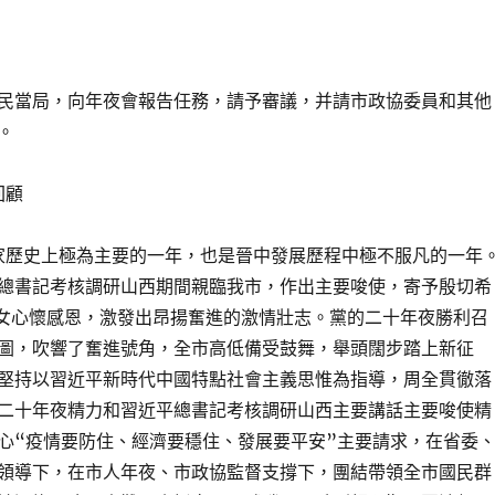
民當局，向年夜會報告任務，請予審議，并請市政協委員和其他
。
回顧
國家歷史上極為主要的一年，也是晉中發展歷程中極不服凡的一年
總書記考核調研山西期間親臨我市，作出主要唆使，寄予殷切希
兒女心懷感恩，激發出昂揚奮進的激情壯志。黨的二十年夜勝利召
圖，吹響了奮進號角，全市高低備受鼓舞，舉頭闊步踏上新征
堅持以習近平新時代中國特點社會主義思惟為指導，周全貫徹落
二十年夜精力和習近平總書記考核調研山西主要講話主要唆使精
心“疫情要防住、經濟要穩住、發展要平安”主要請求，在省委
領導下，在市人年夜、市政協監督支撐下，團結帶領全市國民群