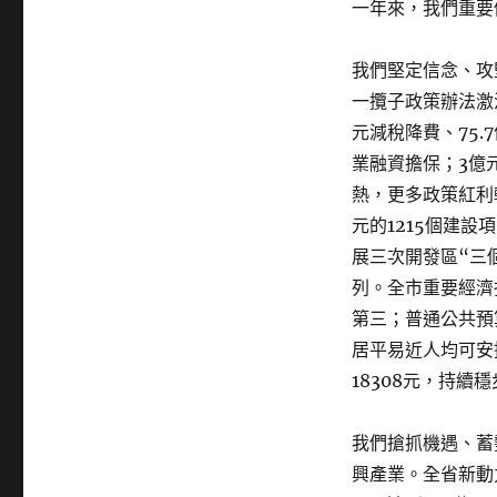
一年來，我們重要
我們堅定信念、攻
一攬子政策辦法激活
元減稅降費、75.
業融資擔保；3億
熱，更多政策紅利
元的1215個建設
展三次開發區“三
列。全市重要經濟
第三；普通公共預算
居平易近人均可安
18308元，持續
我們搶抓機遇、蓄
興產業。全省新動