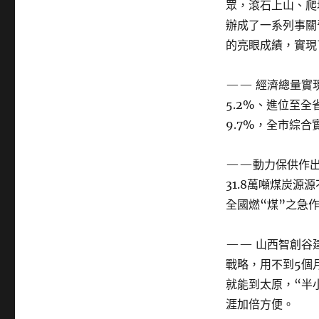
眾，滾石上山、爬
辦成了一系列事關
的亮眼成績，實現
—— 經濟總量實現
5.2%、進位至全
9.7%，全市綜
——動力保供作出
31.8萬噸煤炭源
全國燃“煤”之急
—— 山西智創谷
戰略，用不到5個
就能到太原，“半
涯加倍方便。