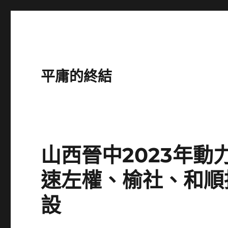
平庸的終結
山西晉中2023年
速左權、榆社、和順
設