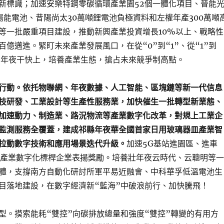
新標識；加速安樂特鋼零碳循環產業園52個一體化項目、晉能
陽能電池、昔陽尚太30萬噸鋰電池負極資料和左權年產300萬噸
等一批嚴重項目建設，推動新興產業投資增長10%以上、戰略性
億邁進。緊盯未來產業發展風口，在從“0”到“1”、從“1”到
、年夜干快上，培養產業生態，搶占未來競爭制高點。
行動。依托物聯網、年夜數據、人工智能、區塊鏈等新一代信息
技研發、工業設計等生產性服務業，加快催生一批轉型新業態、
加速動力、制造業、路況物流等產業數字化改革，對規上工業企
監測服務全覆蓋，建成祁縣年夜華全國首家日用玻璃器皿產業智
拉動數字技術和應用場景迭代升級。
加速5G基站進園區、進車
個產業數字化標桿企業表揚獎勵。培養壯年夜云時代、云聰明等一
體，支撐南方自動化研討所軍平易近融會、中科華孚低溫電池生
目落地建設，在數字經濟新“藍海”中破浪前行、加快騰飛！
型。摸索能耗“雙控”向碳排放總量和強度“雙控”轉變的有用方