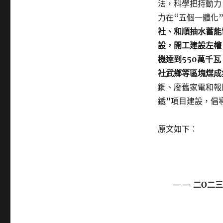
法，科學把持動力
力在“五個一體化
社、和順抽水蓄能
設，開工建設左權
機達到550萬千
社武鄉等區塊煤成
鋼、廢舊家電和報
鐵”項目建設，倡
原文如下：
—— 二O二