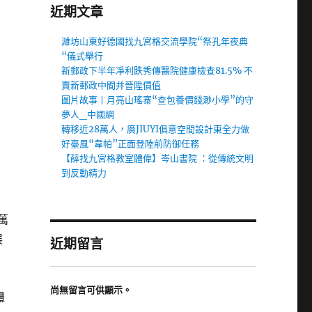
近期文章
濰坊山東好德國找九宮格交流學院“祭孔年夜典
“儀式舉行
新郵政下半年凈利跌秀傳醫院健康檢查81.5% 不
賣新郵政中間并晉陞價值
圖片故事丨月亮山瑤寨“查包養價錢渺小學”的守
夢人_中國網
轉移近28萬人，廣JIUYI俱意空間設計東全力做
好臺風“韋帕”正面登陸前防御任務
【薛找九宮格教室體偉】岑山書院 ：從傳統文明
到反動精力
萬
展
近期留言
尚無留言可供顯示。
體