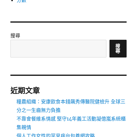
分數
搜尋
搜
尋
近期文章
糧農組織：安康飲食本錢飆秀傳醫院健檢升 全球三
分之一生齒無力負擔
不靠會餐維系情感 堅守14年義工活動凝億嵐系統櫃
集親情
個人工作女性的罕見病台包養網攻略