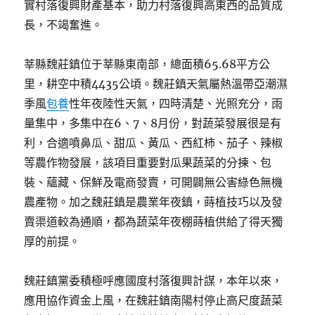
實村落復興財產基本，助力村落復興高東西的品質成
長，不竭奮進。
莘縣魏莊鎮位于莘縣東南部，總面積65.68平方公
里，耕空中積4435公頃。魏莊鎮天氣屬熱溫帶亞潮濕
季風
包養
性年夜陸性天氣，四時清楚、光照充分，雨
量集中，多集中在6、7、8月份，對蔬菜發展很是有
利，合適噴鼻瓜、甜瓜、黃瓜、西紅柿、茄子、辣椒
等農作物發展，該項目重要對瓜果蔬菜的分揀、包
裝、蘊藏、保鮮及電商發賣，可開闢無公害綠色無機
農產物。加之魏莊鎮是農業年夜鎮，蒔植技巧以及發
賣渠道較為通順，都為蔬菜年夜棚蒔植供給了得天獨
厚的前提。
魏莊鎮黨委積極呼應國度村落復興計謀，本年以來，
應用協作資金上風，在魏莊鎮南陽村停止高尺度蔬菜