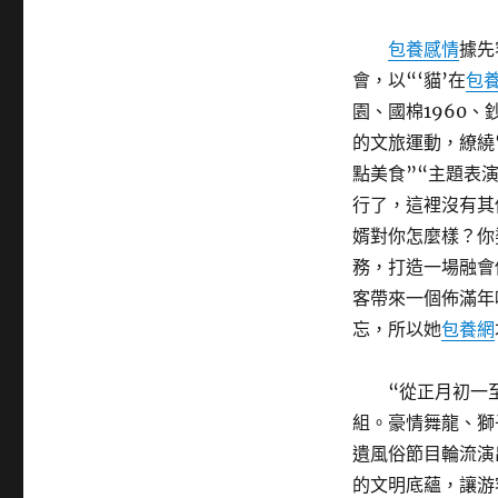
包養感情
據先
會，以“‘貓’在
包
園、國棉1960
的文旅運動，繚繞
點美食”“主題表
行了，這裡沒有其
婿對你怎麼樣？你
務，打造一場融會
客帶來一個佈滿年
忘，所以她
包養網
“從正月初一
組。豪情舞龍、獅
遺風俗節目輪流演
的文明底蘊，讓游