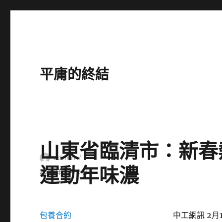
平庸的終結
山東省臨清市：新春
作
admin
運動年味濃
者
發
2025 年 2 月 2 日
佈
日
期:
包養合約
中工網訊 2