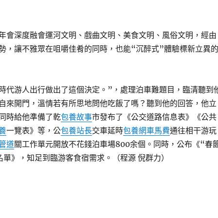
年會深度融會運河文明、戲曲文明、美食文明、風俗文明，經由
勢，讓不雅眾在咀嚼佳肴的同時，也能“沉醉式”體驗標新立異
時代游人出行做出了這個決定。”，處理泊車難題目，臨清聽到
自來開門，溫情若有所思地問他吃飯了嗎？聽到他的回答，他立
同時給他準備了乾
包養故事
市發布了《公交道路信息表》《公共
養
一覽表》等，公
包養站長
交車延時
包養網車馬費
通往相干游玩
管道
關工作單元開放不花錢泊車場800余個。同時，公布《“春
名單》，知足到臨游客食宿需求。（程源 倪群力）