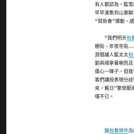
有人都認為，藍雪
早早湊集到山東聊
“賀新春”運動，
“我們明天
包
棚街、年夜寺街…
游倡議人藍太太
包
劉英順拿著喇而且
傷心一陣子，但我
客們講授表現分歧
來，舊日“繁榮壓
嘆不已。
圖
包養條件
為