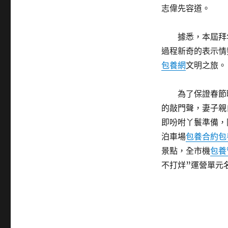
志偉先容道。
據悉，本屆拜
過程新奇的表示情
包養網
文明之旅。
為了保證春節
的敲門聲，妻子親
即吩咐丫鬟準備，
泊車場
包養合約
包
景點，全市機
包養
不打烊”運營單元