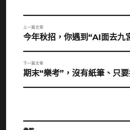
文
上一篇文章
章
今年秋招，你遇到“AI面去九
上
一
導
篇
覽
文
下一篇文章
章:
期末“樂考”，沒有紙筆、只
下
一
篇
文
章: