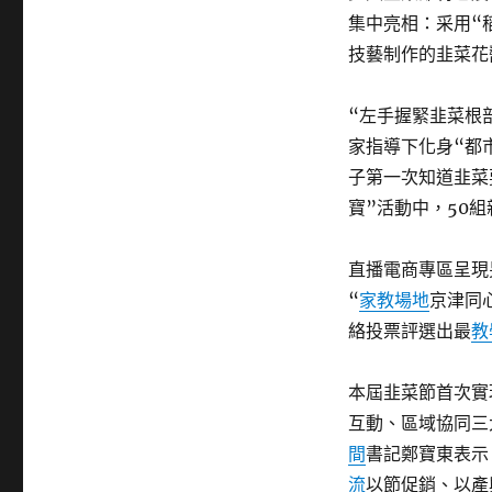
集中亮相：采用“
技藝制作的韭菜花
“左手握緊韭菜根
家指導下化身“都
子第一次知道韭菜
寶”活動中，50
直播電商專區呈現
“
家教場地
京津同
絡投票評選出最
教
本屆韭菜節首次實
互動、區域協同三
間
書記鄭寶東表示
流
以節促銷、以產