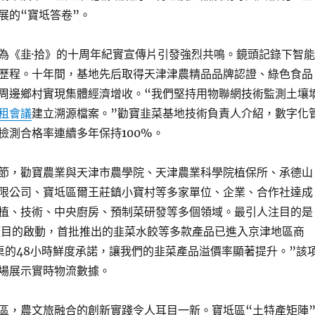
展的“寶坻答卷”。
為《韭·拾》的十周年紀實宣傳片引發強烈共鳴。鏡頭記錄下智能
歷程。十年間，基地先后取得天津津農精品品牌認證、綠色食品
周邊鄉村實現集體經濟增收。“我們堅持用物聯網技術監測土壤
租會議
建立溯源檔案。”勸寶韭菜基地技術負責人介紹，數字化
檢測合格率連續多年保持100%。
節，勸寶農業與天津市農學院、天津農業科學院植保所、承德山
限公司、寶坻區爾王莊鎮小寶村等多家單位、企業、合作社達成
植、技術、中央廚房、預制菜研發等多個領域。最引人注目的是
項目的啟動，首批推出的韭菜水餃等多款產品已進入京津地區商
桌的48小時鮮度承諾，讓我們的韭菜產品溢價率顯著提升。”該
場展示實時物流數據。
區，農文旅融合的創新實踐令人耳目一新。寶坻區“土特產矩陣