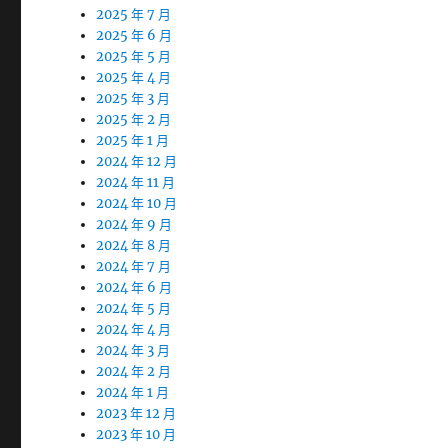
2025 年 7 月
2025 年 6 月
2025 年 5 月
2025 年 4 月
2025 年 3 月
2025 年 2 月
2025 年 1 月
2024 年 12 月
2024 年 11 月
2024 年 10 月
2024 年 9 月
2024 年 8 月
2024 年 7 月
2024 年 6 月
2024 年 5 月
2024 年 4 月
2024 年 3 月
2024 年 2 月
2024 年 1 月
2023 年 12 月
2023 年 10 月