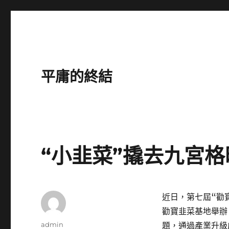
平庸的終結
“小韭菜”撬去九宮
近日，第七屆“勸
勸寶韭菜基地舉辦
作
admin
題，通過產業升級