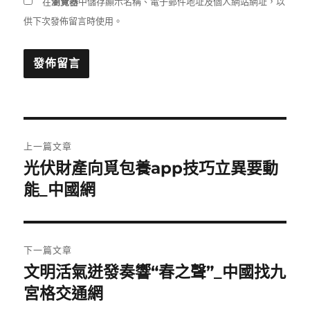
在
瀏覽器
中儲存顯示名稱、電子郵件地址及個人網站網址，以
供下次發佈留言時使用。
文
上一篇文章
章
光伏財產向覓包養app技巧立異要動
上
一
能_中國網
導
篇
覽
文
章:
下一篇文章
文明活氣迸發奏響“春之聲”_中國找九
下
一
宮格交通網
篇