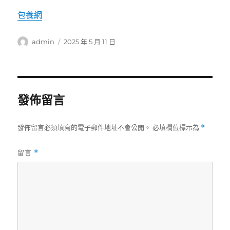
包養網
作
發
admin
2025 年 5 月 11 日
者
佈
日
期:
發佈留言
發佈留言必須填寫的電子郵件地址不會公開。
必填欄位標示為
*
留言
*