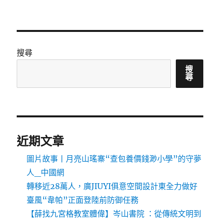
搜尋
搜
尋
近期文章
圖片故事丨月亮山瑤寨“查包養價錢渺小學”的守夢
人_中國網
轉移近28萬人，廣JIUYI俱意空間設計東全力做好
臺風“韋帕”正面登陸前防御任務
【薛找九宮格教室體偉】岑山書院 ：從傳統文明到