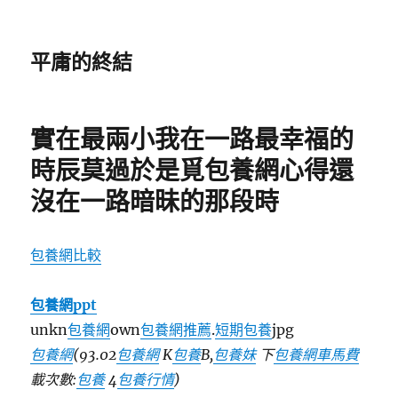
平庸的終結
實在最兩小我在一路最幸福的
時辰莫過於是覓包養網心得還
沒在一路暗昧的那段時
包養網比較
包養網ppt
unkn
包養網
own
包養網推薦
.
短期包養
jpg
包養網
(93.02
包養網
K
包養
B,
包養妹
下
包養網車馬費
載次數:
包養
4
包養行情
)