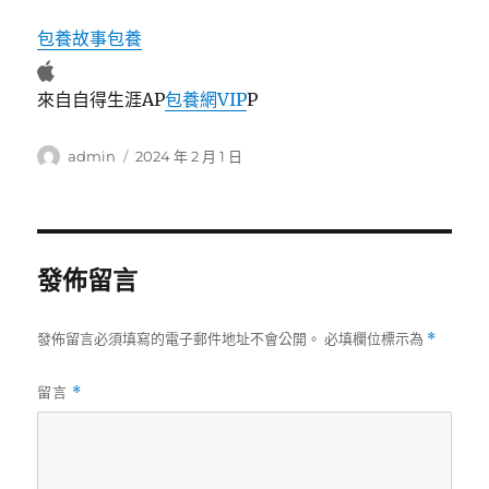
包養故事
包養
來自自得生涯AP
包養網VIP
P
作
發
admin
2024 年 2 月 1 日
者
佈
日
期:
發佈留言
發佈留言必須填寫的電子郵件地址不會公開。
必填欄位標示為
*
留言
*