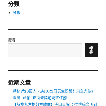
分類
分數
搜尋
搜
尋
近期文章
轉移近28萬人，廣JIUYI俱意空間設計東全力做好
臺風“韋帕”正面登陸前防御任務
【薛找九宮格教室體偉】岑山書院 ：從傳統文明到