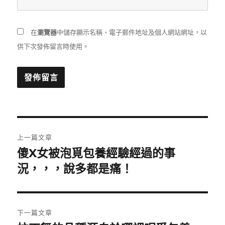
在
瀏覽器
中儲存顯示名稱、電子郵件地址及個人網站網址，以
供下次發佈留言時使用。
文
上一篇文章
章
傻X女被泡覓包養經驗經過的事
上
一
況，，，說多都是痛！
導
篇
覽
文
章:
下一篇文章