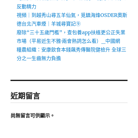
反動精力
視頻｜到越秀山尋五羊仙氣，覓鎮海烽OSDER奧斯
德台北汽車煙｜羊城尋寶記⑨
廢除“三十五歲門檻”，查包養app扶植更公正失業
市場（平易近生不雅·兩會熱詞怎么看）_中國網
糧農組織：安康飲食本錢飆秀傳醫院健檢升 全球三
分之一生齒無力負擔
近期留言
尚無留言可供顯示。