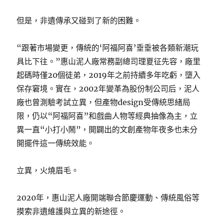
但是，非遺傳承又碰到了新的困難。
“跟著市場變更，傳統的‘阿福阿喜’垂垂被各類新潮玩
具比下往。”惠山泥人廠常務副總司理夏征先容，廠里
起碼時僅20個徒弟，2019年之前持續多年吃虧，墮入
保存窘境。實在，2002年變革為股份制公司后，泥人
廠也曾測驗考試立異，但產物design受傳統思緒局
限，仍以“阿福阿喜”和戲曲人物等經典抽像為主，立
異一直“小打小鬧”，開闢出的文創產物年夜多也未分
開擺件這一傳統效能。
立異，火燒眉毛。
2020年，惠山泥人廠開端聯合節慶運動、傳統風俗等
摸索非遺維護與立異的新途徑。