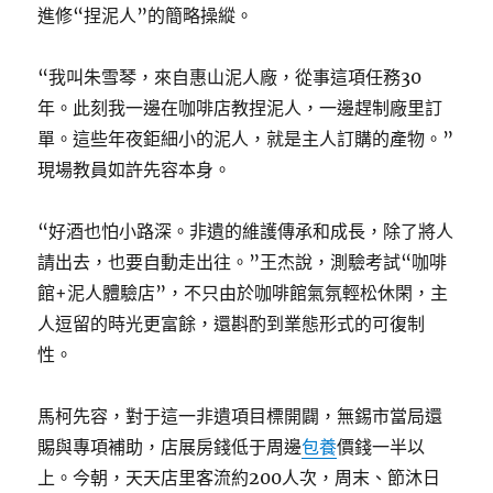
進修“捏泥人”的簡略操縱。
“我叫朱雪琴，來自惠山泥人廠，從事這項任務30
年。此刻我一邊在咖啡店教捏泥人，一邊趕制廠里訂
單。這些年夜鉅細小的泥人，就是主人訂購的產物。”
現場教員如許先容本身。
“好酒也怕小路深。非遺的維護傳承和成長，除了將人
請出去，也要自動走出往。”王杰說，測驗考試“咖啡
館+泥人體驗店”，不只由於咖啡館氣氛輕松休閑，主
人逗留的時光更富餘，還斟酌到業態形式的可復制
性。
馬柯先容，對于這一非遺項目標開闢，無錫市當局還
賜與專項補助，店展房錢低于周邊
包養
價錢一半以
上。今朝，天天店里客流約200人次，周末、節沐日