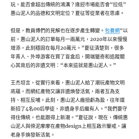
玩，能否會超出傳統的鴻溝？逢迎市場能否會“拉低”
惠山泥人的品德和文明定位？夏征等從業者在思慮。
但是，教員傅們的見解也在逐步產生轉變。
包養網
“以
前，惠山泥人的訂單每月一兩萬元，2020年以來慢慢
增添，此刻穩固在每月20萬元。”夏征清楚到，很多
年青人、外埠游客在買了盲盒后，開端獵奇和追蹤關
心其背后的非遺文明：“本來這就是惠山泥人。”
王杰坦言，從實行來看，惠山泥人給了潮玩產物文明
底蘊，而網紅產物又讓非遺煥發活氣，兩者互為支
持、相互反哺。此刻，惠山泥人廠扭虧為盈，往年還
新招了4名00后學徒，非遺身手后繼有人。“我們要守
得住傳統，也能跟得上新潮。”夏征說，現在，傳統惠
山泥人與倷泥摩摩在產物design上相互啟示鑒戒，讓
老身手煥發新活氣。