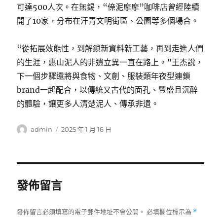
可達500人次。在無錫，“倷泥摩摩”咖啡店曾經陸續
開了10家，分布在汗青文明街區、公園等多個場合。
“從拓展效能性，到解鎖新資料新工藝，再到走進人們
的生涯，惠山泥人的非遺立異一直在路上。”王杰說，
下一個步驟還將與食物、文創、服裝類年夜型連鎖
brand一起配合，以傳統又古代的面孔、豐盛且沉醉
的體驗，讓更多人清楚泥人、傳承非遺。
作
發
admin
2025 年 1 月 16 日
者
佈
日
期:
發佈留言
發佈留言必須填寫的電子郵件地址不會公開。
必填欄位標示為
*