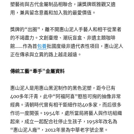
塑藝術與古代金屬制品相聯合，讓獎牌既雅觀又適
用，兼具留念意義和加入我的最愛價值。
獎牌的“出圈”，離不開惠山泥人手藝人和相干從業者
的不竭盡力。文創臺燈、潮玩盲盒、非遺主題咖啡
館……作為首
包養
批國度級非遺代表性項目，惠山泥人
正在傳承與立異的路上越走越遠。
傳統工藝“牽手”金屬資料
惠山泥人是用惠山黑泥制作的黑色泥塑，距今已有
400多年汗青，此中“阿福阿喜”憨態可掬的抽像非常
經典。清朝時代曾有相干鉅細作坊40多家，而后很多
作坊一度開張。1954年，處所當局將藝人與作坊組織
起來，成立一起配合社停止生孩子，1958年改名為
“惠山泥人廠”，2012年景為中華老字號企業。