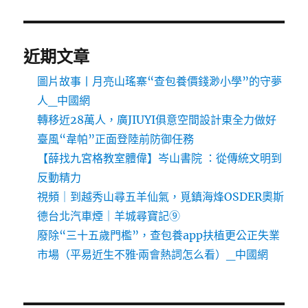
近期文章
圖片故事丨月亮山瑤寨“查包養價錢渺小學”的守夢
人_中國網
轉移近28萬人，廣JIUYI俱意空間設計東全力做好
臺風“韋帕”正面登陸前防御任務
【薛找九宮格教室體偉】岑山書院 ：從傳統文明到
反動精力
視頻｜到越秀山尋五羊仙氣，覓鎮海烽OSDER奧斯
德台北汽車煙｜羊城尋寶記⑨
廢除“三十五歲門檻”，查包養app扶植更公正失業
市場（平易近生不雅·兩會熱詞怎么看）_中國網