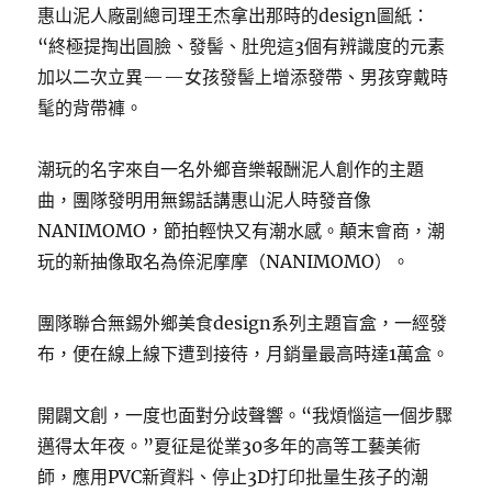
惠山泥人廠副總司理王杰拿出那時的design圖紙：
“終極提掏出圓臉、發髻、肚兜這3個有辨識度的元素
加以二次立異——女孩發髻上增添發帶、男孩穿戴時
髦的背帶褲。
潮玩的名字來自一名外鄉音樂報酬泥人創作的主題
曲，團隊發明用無錫話講惠山泥人時發音像
NANIMOMO，節拍輕快又有潮水感。顛末會商，潮
玩的新抽像取名為倷泥摩摩（NANIMOMO）。
團隊聯合無錫外鄉美食design系列主題盲盒，一經發
布，便在線上線下遭到接待，月銷量最高時達1萬盒。
開闢文創，一度也面對分歧聲響。“我煩惱這一個步驟
邁得太年夜。”夏征是從業30多年的高等工藝美術
師，應用PVC新資料、停止3D打印批量生孩子的潮