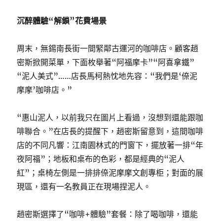
沉醉體驗“解鎖”花費場景
周末，無錫南長街一間緊鄰古運河的咖啡店。顧客趙
密斯掀開菜單，下面枚舉著“阿福摩卡”“阿喜拿鐵”
“泥人美式”……店長馬柯熱忱地先容：“我們是‘倷泥
摩摩’咖啡店。”
“惠山泥人，以前我只在圖片上看過，沒想到還能跟咖
啡聯合。”在店長的提醒下，趙密斯留意到，這間咖啡
店的不同凡響：江南園林式的門窗下，擺放著一排“年
夜阿福”；地板和桌布的色彩，都是經典的“泥人
紅”；桌椅左側是一排排倷泥摩摩文創專柜；對面的展
現區，還有一名教員正在現場捏泥人。
趙密斯選擇了“咖啡+體驗”套餐：除了喝咖啡，還能