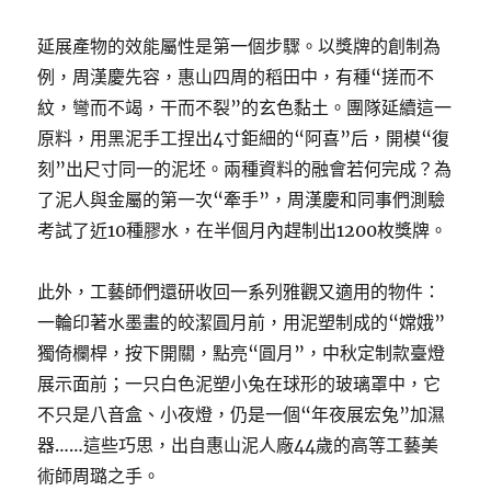
延展產物的效能屬性是第一個步驟。以獎牌的創制為
例，周漢慶先容，惠山四周的稻田中，有種“搓而不
紋，彎而不竭，干而不裂”的玄色黏土。團隊延續這一
原料，用黑泥手工捏出4寸鉅細的“阿喜”后，開模“復
刻”出尺寸同一的泥坯。兩種資料的融會若何完成？為
了泥人與金屬的第一次“牽手”，周漢慶和同事們測驗
考試了近10種膠水，在半個月內趕制出1200枚獎牌。
此外，工藝師們還研收回一系列雅觀又適用的物件：
一輪印著水墨畫的皎潔圓月前，用泥塑制成的“嫦娥”
獨倚欄桿，按下開關，點亮“圓月”，中秋定制款臺燈
展示面前；一只白色泥塑小兔在球形的玻璃罩中，它
不只是八音盒、小夜燈，仍是一個“年夜展宏兔”加濕
器……這些巧思，出自惠山泥人廠44歲的高等工藝美
術師周璐之手。