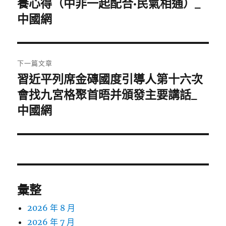
一
養心得（中非一起配合·民氣相通）_
導
篇
中國網
覽
文
章:
下一篇文章
習近平列席金磚國度引導人第十六次
下
一
會找九宮格聚首晤并頒發主要講話_
篇
中國網
文
章:
彙整
2026 年 8 月
2026 年 7 月