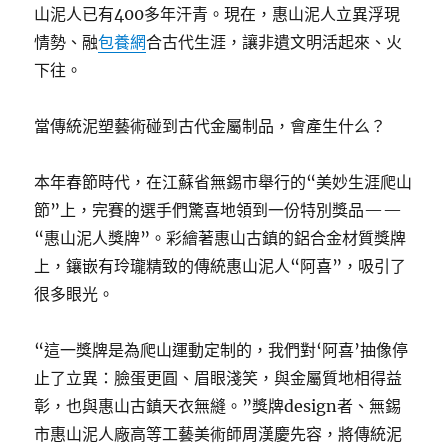
山泥人已有400多年汗青。現在，惠山泥人立異浮現
情勢、融
包養網
合古代生涯，讓非遺文明活起來、火
下往。
當傳統泥塑藝術碰到古代金屬制品，會產生什么？
本年春節時代，在江蘇省無錫市舉行的“美妙生涯爬山
節”上，完賽的選手們驚喜地領到一份特別獎品——
“惠山泥人獎牌”。彩繪著惠山古鎮的鋁合金材質獎牌
上，鑲嵌有玲瓏精致的傳統惠山泥人“阿喜”，吸引了
很多眼光。
“這一獎牌是為爬山運動定制的，我們對‘阿喜’抽像停
止了立異：臉蛋更圓、眉眼淺笑，與金屬質地相得益
彰，也與惠山古鎮天衣無縫。”獎牌design者、無錫
市惠山泥人廠高等工藝美術師周漢慶先容，將傳統泥