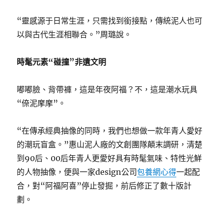
“靈感源于日常生涯，只需找到銜接點，傳統泥人也可
以與古代生涯相聯合。”周璐說。
時髦元素“碰撞”非遺文明
嘟嘟臉、背帶褲，這是年夜阿福？不，這是潮水玩具
“倷泥摩摩”。
“在傳承經典抽像的同時，我們也想做一款年青人愛好
的潮玩盲盒。”惠山泥人廠的文創團隊顛末調研，清楚
到90后、00后年青人更愛好具有時髦氣味、特性光鮮
的人物抽像，便與一家design公司
包養網心得
一起配
合，對“阿福阿喜”停止發掘，前后修正了數十版計
劃。