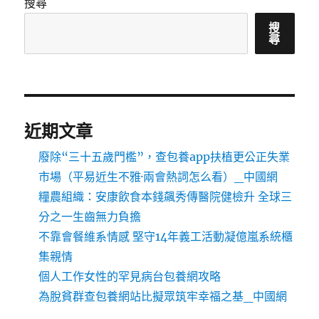
搜尋
搜
尋
近期文章
廢除“三十五歲門檻”，查包養app扶植更公正失業
市場（平易近生不雅·兩會熱詞怎么看）_中國網
糧農組織：安康飲食本錢飆秀傳醫院健檢升 全球三
分之一生齒無力負擔
不靠會餐維系情感 堅守14年義工活動凝億嵐系統櫃
集親情
個人工作女性的罕見病台包養網攻略
為脫貧群查包養網站比擬眾筑牢幸福之基_中國網