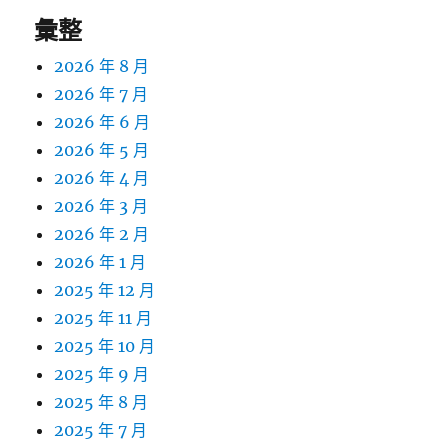
彙整
2026 年 8 月
2026 年 7 月
2026 年 6 月
2026 年 5 月
2026 年 4 月
2026 年 3 月
2026 年 2 月
2026 年 1 月
2025 年 12 月
2025 年 11 月
2025 年 10 月
2025 年 9 月
2025 年 8 月
2025 年 7 月