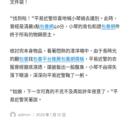
文件袋！
“找到啦！”平易近警欣喜地喊小琴過去識別。此時，
曾經是清晨1點
包養網
40分，小琴的背包和證
包養網
件
終于所有的物歸原主。
檢討完本身物品，看著悶熱的渣滓場中，由于長時光
的翻
包養
找
包養平台推薦
包養網價格
，平易近警的衣
服曾經徹底濕透，還披髮出一股酸臭，小琴不由得失
落下眼淚，深深向平易近警鞠了一躬。
“姑娘，下一次可真的不克不及再如許年夜意了。”平
易近警笑著說。
作
發
admin
2025 年 1 月 10 日
者
佈
日