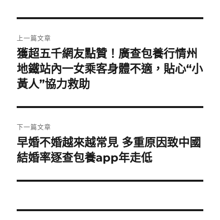
文
上一篇文章
章
獲超五千網友點贊！廣查包養行情州
上
一
地鐵站內一女乘客身體不適，貼心“小
導
篇
黃人”協力救助
覽
文
章:
下一篇文章
早婚不婚越來越常見 多重原因致中國
下
一
結婚率逐查包養app年走低
篇
文
章: